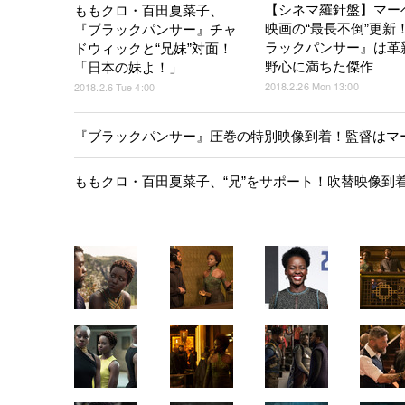
【シネマ羅針盤】マー
ももクロ・百田夏菜子、
映画の“最長不倒”更新
『ブラックパンサー』チャ
ラックパンサー』は革
ドウィックと“兄妹”対面！
野心に満ちた傑作
「日本の妹よ！」
2018.2.26 Mon 13:00
2018.2.6 Tue 4:00
『ブラックパンサー』圧巻の特別映像到着！監督はマ
ももクロ・百田夏菜子、“兄”をサポート！吹替映像到