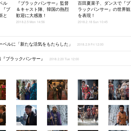
ベル
『ブラックパンサー』監督
百田夏菜子、ダンスで『ブ
！『ブ
＆キャスト陣、韓国の熱烈
ラックパンサー』の世界観
新と
歓迎に大感激！
を表現！
2018.2.5 Mon 14:56
2018.2.18 Sun 10:45
ーベルに「新たな活気をもたらした」
2018.2.9 Fri 12:00
着『ブラックパンサー』
2018.2.20 Tue 12:00