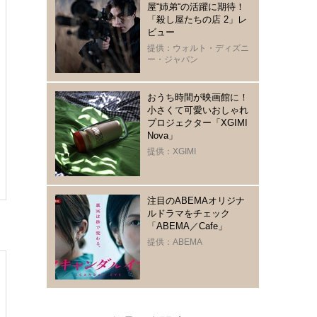
屋“姉弟“の活躍に期待！
「殺し屋たちの店 2」レ
ビュー
提供：ウォルト・ディズニ
ー・ジャパン
おうち時間が映画館に！
小さくて可愛いおしゃれ
プロジェクター「XGIMI
Nova」
提供：XGIMI
注目のABEMAオリジナ
ルドラマをチェック
「ABEMA／Cafe」
提供：ABEMA