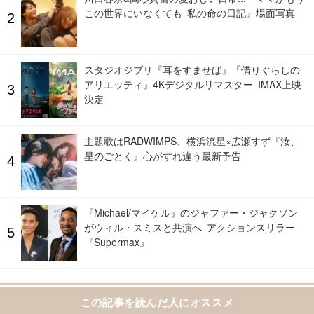
この世界にいなくても 私の命の日記』場面写真
スタジオジブリ『耳をすませば』『借りぐらしの
アリエッティ』4Kデジタルリマスター IMAX上映
決定
主題歌はRADWIMPS、横浜流星×広瀬すず『汝、
星のごとく』心がすれ違う最新予告
『Michael/マイケル』のジャファー・ジャクソン
がウィル・スミスと共演へ アクションスリラー
『Supermax』
この記事を読んだ人にオススメ