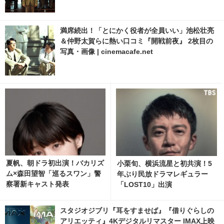
満席続出！「とにかく役者が全員いい」池松壮亮
＆仲野太賀らに熱い口コミ『開戦前夜』 2枚目の
写真・画像 | cinemacafe.net
夏帆、朝ドラ初出演！バカリズ
小栗旬、横浜流星と初共演！5
ム×森田望智「巡るスワン」警
年ぶり民放ドラマレギュラー
察署新キャスト発表
「LOST10」出演
スタジオジブリ『耳をすませば』『借りぐらしの
アリエッティ』4Kデジタルリマスター IMAX上映