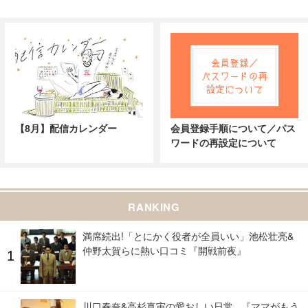
【8月】配信カレンダー
会員登録手順について／パス
ワードの再設定について
RANKING
満席続出!「とにかく役者が全員いい」池松壮亮&
仲野太賀らに熱い口コミ『開戦前夜』
川口春奈&高杉真宙の愛おしい日常...『ママがもう