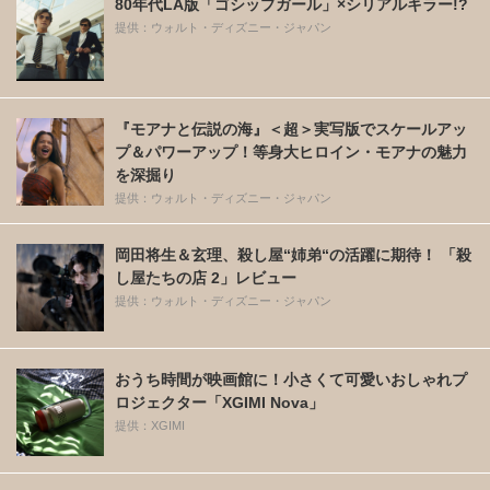
80年代LA版「ゴシップガール」×シリアルキラー!?
提供：ウォルト・ディズニー・ジャパン
『モアナと伝説の海』＜超＞実写版でスケールアッ
プ＆パワーアップ！等身大ヒロイン・モアナの魅力
を深掘り
提供：ウォルト・ディズニー・ジャパン
岡田将生＆玄理、殺し屋“姉弟“の活躍に期待！ 「殺
し屋たちの店 2」レビュー
提供：ウォルト・ディズニー・ジャパン
おうち時間が映画館に！小さくて可愛いおしゃれプ
ロジェクター「XGIMI Nova」
提供：XGIMI