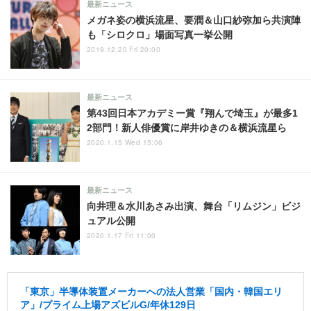
最新ニュース
メガネ姿の横浜流星、要潤＆山口紗弥加ら共演陣
も「シロクロ」場面写真一挙公開
2019.12.20 Fri 20:00
最新ニュース
第43回日本アカデミー賞『翔んで埼玉』が最多1
2部門！新人俳優賞に岸井ゆきの＆横浜流星ら
2020.1.15 Wed 15:06
最新ニュース
向井理＆水川あさみ出演、舞台「リムジン」ビジ
ュアル公開
2020.1.17 Fri 11:00
「東京」半導体装置メーカーへの法人営業「国内・韓国エリ
ア」/プライム上場アズビルG/年休129日