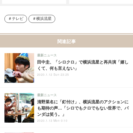
テレビ
横浜流星
関連記事
最新ニュース
田中圭、「シロクロ」で横浜流星と再共演「嬉し
くて、何も言えない」
2020.1.12 Sun 23:25
最新ニュース
清野菜名に「釘付け」、横浜流星のアクションに
も期待の声…「シロでもクロでもない世界で、パ
ンダは笑う。」
2020.1.13 Mon 0:10