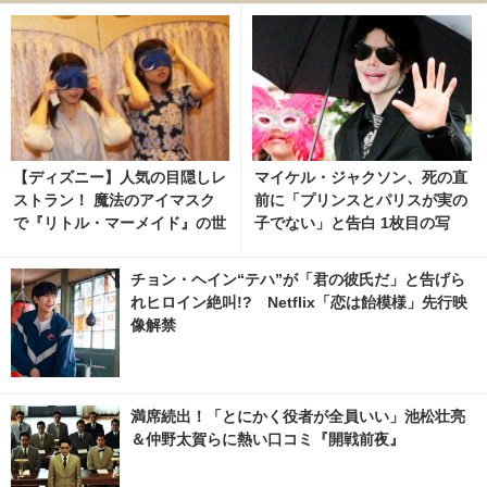
【ディズニー】人気の目隠しレ
マイケル・ジャクソン、死の直
ストラン！ 魔法のアイマスク
前に「プリンスとパリスが実の
で『リトル・マーメイド』の世
子でない」と告白 1枚目の写
界へ 4枚目の写真・画像 | cine
真・画像 | cinemacafe.net
macafe.net
チョン・ヘイン“テハ”が「君の彼氏だ」と告げら
れヒロイン絶叫!? Netflix「恋は飴模様」先行映
像解禁
満席続出！「とにかく役者が全員いい」池松壮亮
＆仲野太賀らに熱い口コミ『開戦前夜』