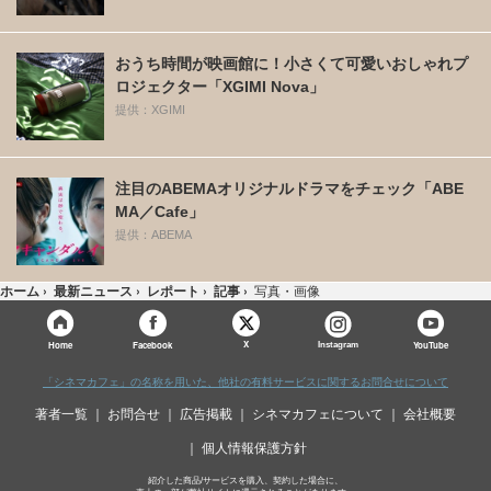
おうち時間が映画館に！小さくて可愛いおしゃれプ
ロジェクター「XGIMI Nova」
提供：XGIMI
注目のABEMAオリジナルドラマをチェック「ABE
MA／Cafe」
提供：ABEMA
ホーム
›
最新ニュース
›
レポート
›
記事
›
写真・画像
X
Home
Facebook
Instagram
YouTube
「シネマカフェ」の名称を用いた、他社の有料サービスに関するお問合せについて
著者一覧
お問合せ
広告掲載
シネマカフェについて
会社概要
個人情報保護方針
紹介した商品/サービスを購入、契約した場合に、