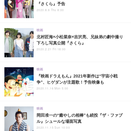
『さくら』予告
2020.8.6 Thu 8:00
映画
北村匠海×小松菜奈×吉沢亮、兄妹弟の劇中撮り
下ろし写真公開『さくら』
2020.2.21 Fri 18:00
映画
『映画ドラえもん』2021年新作は“宇宙小戦
争”、ヒゲダンが主題歌！予告映像も
2020.11.16 Mon 5:00
映画
岡田准一の“癒やしの相棒”も続投『ザ・ファブ
ル』シュールな場面写真
2020.11.15 Sun 10:00