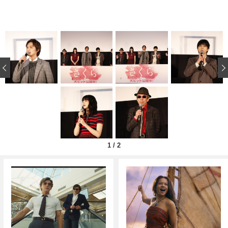
‹
1
/
2