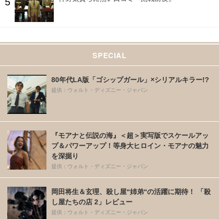
SPECIAL
80年代LA版「ゴシップガール」×シリアルキラー!?
提供：ウォルト・ディズニー・ジャパン
『モアナと伝説の海』＜超＞実写版でスケールアッ
プ＆パワーアップ！等身大ヒロイン・モアナの魅力
を深掘り
提供：ウォルト・ディズニー・ジャパン
岡田将生＆玄理、殺し屋“姉弟“の活躍に期待！ 「殺
し屋たちの店 2」レビュー
提供：ウォルト・ディズニー・ジャパン