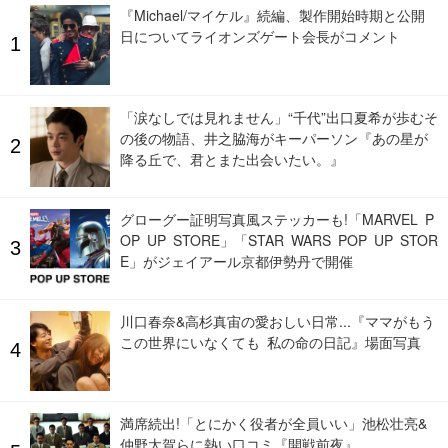
『Michael/マイケル』続編、製作開始時期と公開
日についてライオンズゲート会長がコメント
「涙なしでは見れません」“千代”出口夏希が歩むそ
の後の物語、井之脇海がキーパーソン『あの星が
降る丘で、君とまた出会いたい。』
グローグー証明写真風ステッカーも!「MARVEL P
OP UP STORE」「STAR WARS POP UP STOR
E」がジェイアール京都伊勢丹で開催
川口春奈&高杉真宙の愛おしい日常...『ママがもう
この世界にいなくても 私の命の日記』場面写真
満席続出!「とにかく役者が全員いい」池松壮亮&
仲野太賀らに熱い口コミ『開戦前夜』