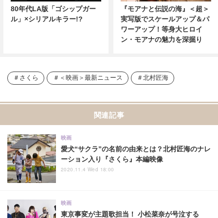
80年代LA版「ゴシップガー
『モアナと伝説の海』＜超＞
ル」×シリアルキラー!?
実写版でスケールアップ＆パ
ワーアップ！等身大ヒロイ
ン・モアナの魅力を深掘り
さくら
＜映画＞最新ニュース
北村匠海
関連記事
映画
愛犬“サクラ”の名前の由来とは？北村匠海のナレ
ーション入り『さくら』本編映像
2020.11.4 Wed 18:00
映画
東京事変が主題歌担当！ 小松菜奈が号泣する