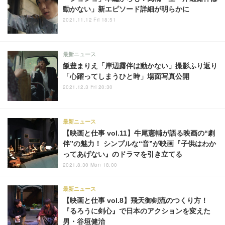
動かない」新エピソード詳細が明らかに
2021.11.12 Fri 18:51
最新ニュース
飯豊まりえ「岸辺露伴は動かない」撮影ふり返り
「心躍ってしまうひと時」場面写真公開
2021.12.3 Fri 20:30
最新ニュース
【映画と仕事 vol.11】牛尾憲輔が語る映画の“劇
伴”の魅力！ シンプルな“音”が映画『子供はわか
ってあげない』のドラマを引き立てる
2021.8.30 Mon 18:00
最新ニュース
【映画と仕事 vol.8】飛天御剣流のつくり方！
『るろうに剣心』で日本のアクションを変えた
男・谷垣健治