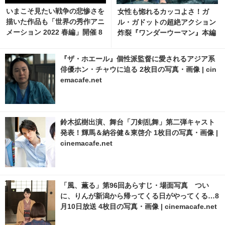
いまこそ見たい戦争の悲惨さを
女性も惚れるカッコよさ！ガ
描いた作品も「世界の秀作アニ
ル・ガドットの超絶アクション
メーション 2022 春編」開催 8
炸裂『ワンダーウーマン』本編
枚目の写真・画像 | cinemacaf
映像 2枚目の写真・画像 | cine
e.net
macafe.net
『ザ・ホエール』個性派監督に愛されるアジア系
俳優ホン・チャウに迫る 2枚目の写真・画像 | cin
emacafe.net
鈴木拡樹出演、舞台「刀剣乱舞」第二弾キャスト
発表！輝馬＆納谷健＆東啓介 1枚目の写真・画像 |
cinemacafe.net
「風、薫る」第96回あらすじ・場面写真 つい
に、りんが新潟から帰ってくる日がやってくる…8
月10日放送 4枚目の写真・画像 | cinemacafe.net