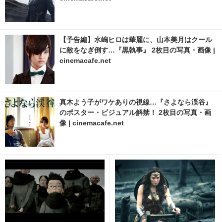
【予告編】水嶋ヒロは華麗に、山本美月はクール
に敵をなぎ倒す…『黒執事』 2枚目の写真・画像 |
cinemacafe.net
真木よう子がワケありの視線…『さよなら渓谷』
のポスター・ビジュアル解禁！ 2枚目の写真・画
像 | cinemacafe.net