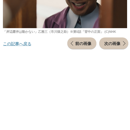
「岸辺露伴は動かない」乙雅三（市川猿之助）※第5話「背中の正面」 (C)NHK
前の画像
次の画像
この記事へ戻る