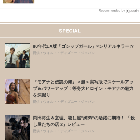
Recommended by
SPECIAL
80年代LA版「ゴシップガール」×シリアルキラー!?
提供：ウォルト・ディズニー・ジャパン
『モアナと伝説の海』＜超＞実写版でスケールアッ
プ＆パワーアップ！等身大ヒロイン・モアナの魅力
を深掘り
提供：ウォルト・ディズニー・ジャパン
岡田将生＆玄理、殺し屋“姉弟“の活躍に期待！ 「殺
し屋たちの店 2」レビュー
提供：ウォルト・ディズニー・ジャパン