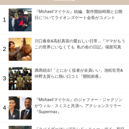
『Michael/マイケル』続編、製作開始時期と公開
日についてライオンズゲート会長がコメント
川口春奈&高杉真宙の愛おしい日常...『ママがもう
この世界にいなくても 私の命の日記』場面写真
満席続出!「とにかく役者が全員いい」池松壮亮&
仲野太賀らに熱い口コミ『開戦前夜』
『Michael/マイケル』のジャファー・ジャクソン
がウィル・スミスと共演へ アクションスリラー
『Supermax』
『スパイダーマン:ブランド・ニュー・デイ』初日