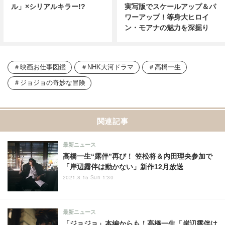
ル」×シリアルキラー!?
実写版でスケールアップ＆パ
ワーアップ！等身大ヒロイ
ン・モアナの魅力を深掘り
映画お仕事図鑑
NHK大河ドラマ
高橋一生
ジョジョの奇妙な冒険
関連記事
最新ニュース
高橋一生“露伴”再び！ 笠松将＆内田理央参加で
「岸辺露伴は動かない」新作12月放送
2021.8.15 Sun 1:30
最新ニュース
「ジョジョ」本編からも！高橋一生「岸辺露伴は