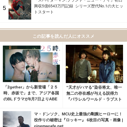
興収5億6543万円記録 シリーズ歴代No.1の大ヒッ
トスタート
この記事を読んだ人にオススメ
「2gether」から新登場「２５
“天才がハマる”染谷将太、唯一
時、赤坂で」まで、アジア各国
無二の存在感が与える説得力
のBLドラマが8月7日よりABE
『パラレルワールド・ラブスト
MAで無料配信
ーリー』 2枚目の写真・画像 |
cinemacafe.net
マ・ドンソク、MCU史上最強の剛腕ヒーローに！
役作りの秘密は『ロッキー』 6枚目の写真・画像 |
cinemacafe.net