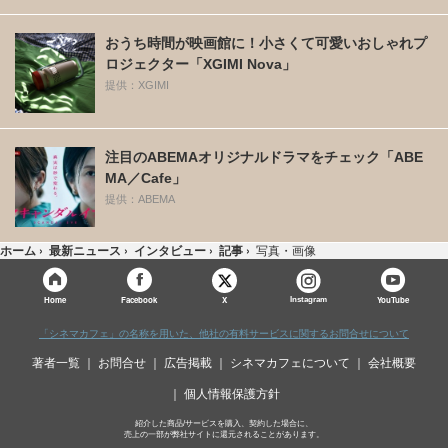
おうち時間が映画館に！小さくて可愛いおしゃれプ
ロジェクター「XGIMI Nova」
提供：XGIMI
注目のABEMAオリジナルドラマをチェック「ABE
MA／Cafe」
提供：ABEMA
ホーム
›
最新ニュース
›
インタビュー
›
記事
›
写真・画像
X
Home
Facebook
Instagram
YouTube
「シネマカフェ」の名称を用いた、他社の有料サービスに関するお問合せについて
著者一覧
お問合せ
広告掲載
シネマカフェについて
会社概要
個人情報保護方針
紹介した商品/サービスを購入、契約した場合に、
売上の一部が弊社サイトに還元されることがあります。