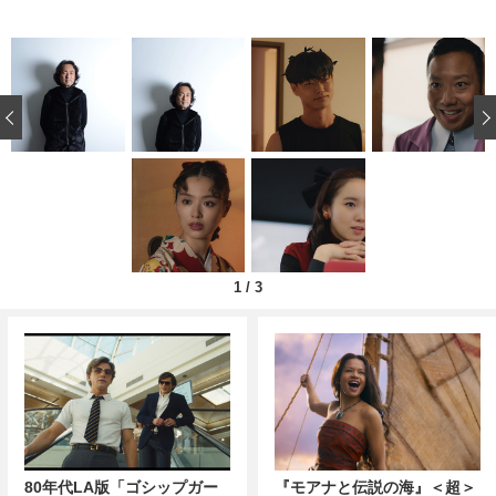
‹
1
/
3
80年代LA版「ゴシップガー
『モアナと伝説の海』＜超＞