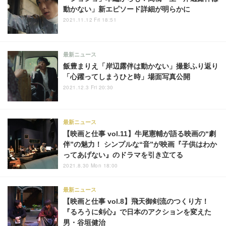
動かない」新エピソード詳細が明らかに
2021.11.12 Fri 18:51
最新ニュース
飯豊まりえ「岸辺露伴は動かない」撮影ふり返り
「心躍ってしまうひと時」場面写真公開
2021.12.3 Fri 20:30
最新ニュース
【映画と仕事 vol.11】牛尾憲輔が語る映画の“劇
伴”の魅力！ シンプルな“音”が映画『子供はわか
ってあげない』のドラマを引き立てる
2021.8.30 Mon 18:00
最新ニュース
【映画と仕事 vol.8】飛天御剣流のつくり方！
『るろうに剣心』で日本のアクションを変えた
男・谷垣健治