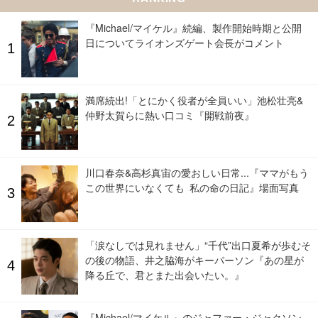
『Michael/マイケル』続編、製作開始時期と公開
日についてライオンズゲート会長がコメント
満席続出!「とにかく役者が全員いい」池松壮亮&
仲野太賀らに熱い口コミ『開戦前夜』
川口春奈&高杉真宙の愛おしい日常...『ママがもう
この世界にいなくても 私の命の日記』場面写真
「涙なしでは見れません」“千代”出口夏希が歩むそ
の後の物語、井之脇海がキーパーソン『あの星が
降る丘で、君とまた出会いたい。』
『Michael/マイケル』のジャファー・ジャクソン