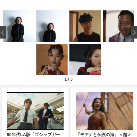
‹
1
/
3
80年代LA版「ゴシップガー
『モアナと伝説の海』＜超＞