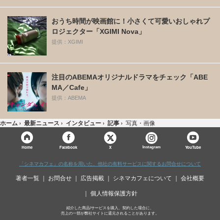
おうち時間が映画館に！小さくて可愛いおしゃれプ
ロジェクター「XGIMI Nova」
提供：XGIMI
注目のABEMAオリジナルドラマをチェック「ABE
MA／Cafe」
提供：ABEMA
ホーム
›
最新ニュース
›
インタビュー
›
記事
›
写真・画像
X
Home
Facebook
Instagram
YouTube
「シネマカフェ」の名称を用いた、他社の有料サービスに関するお問合せについて
著者一覧
お問合せ
広告掲載
シネマカフェについて
会社概要
個人情報保護方針
紹介した商品/サービスを購入、契約した場合に、
売上の一部が弊社サイトに還元されることがあります。