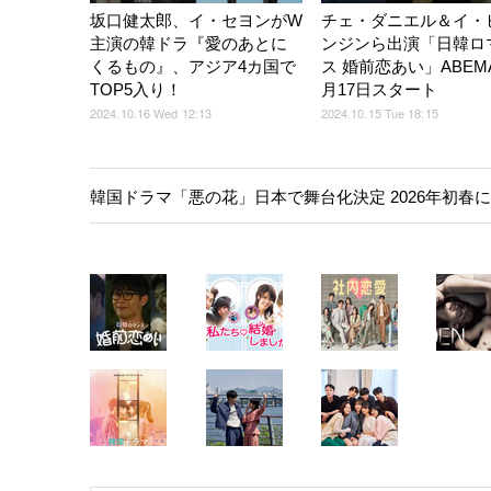
坂口健太郎、イ・セヨンがW
チェ・ダニエル＆イ・
主演の韓ドラ『愛のあとに
ンジンら出演「日韓ロ
くるもの』、アジア4カ国で
ス 婚前恋あい」ABEM
TOP5入り！
月17日スタート
2024.10.16 Wed 12:13
2024.10.15 Tue 18:15
韓国ドラマ「悪の花」日本で舞台化決定 2026年初春