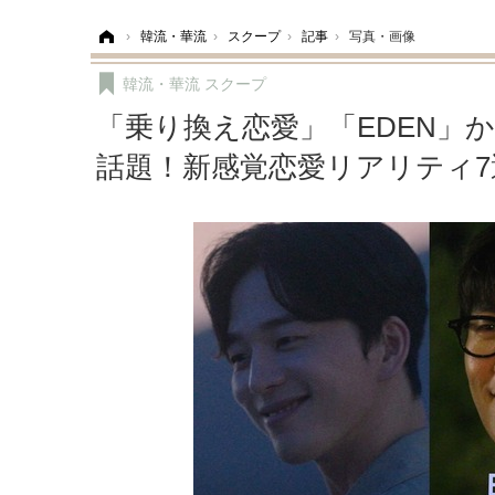
ホーム
›
韓流・華流
›
スクープ
›
記事
›
写真・画像
韓流・華流
スクープ
「乗り換え恋愛」「EDEN」
話題！新感覚恋愛リアリティ7