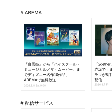
ABEMA
『白雪姫』から『ハイスクール・
「2get
ミュージカル／ザ・ムービー』ま
赤坂で」
でディズニー名作10作品、
ラマが8月
ABEMAで無料放送
配信
2026.8.7 Fri 
2026.8.8 Sat 9:00
配信サービス