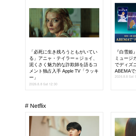
「必死に生き残ろうともがいてい
『白雪姫
る」アニャ・テイラー＝ジョイ、
ミュージ
泥くさく魅力的な詐欺師を語るコ
でディズニ
メント独占入手 Apple TV「ラッキ
ABEMA
2026.8.8 Sat 
ー」
2026.8.8 Sat 12:30
Netflix