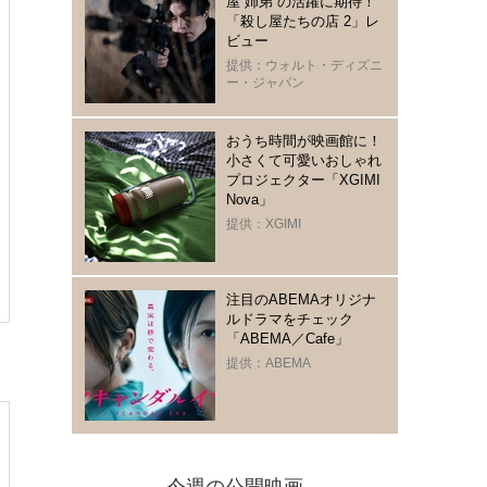
屋“姉弟“の活躍に期待！
「殺し屋たちの店 2」レ
ビュー
提供：ウォルト・ディズニ
ー・ジャパン
おうち時間が映画館に！
小さくて可愛いおしゃれ
プロジェクター「XGIMI
Nova」
提供：XGIMI
注目のABEMAオリジナ
ルドラマをチェック
「ABEMA／Cafe」
提供：ABEMA