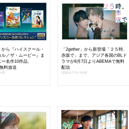
』から『ハイスクール・
「2gether」から新登場「２５時、
カル／ザ・ムービー』ま
赤坂で」まで、アジア各国のBLド
ー名作10作品、
ラマが8月7日よりABEMAで無料
で無料放送
配信
9:00
2026.8.7 Fri 19:00