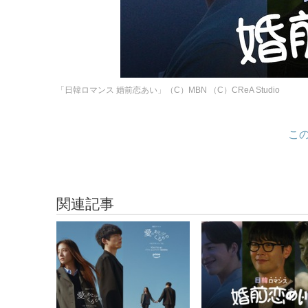
「日韓ロマンス 婚前恋あい」（C）MBN （C）CReA Studio
こ
関連記事