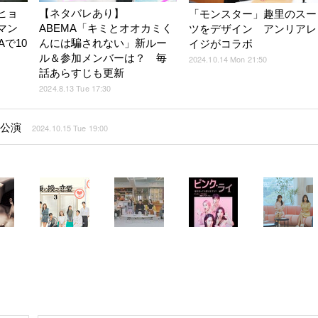
ヒョ
【ネタバレあり】
「モンスター」趣里のスー
マン
ABEMA「キミとオオカミく
ツをデザイン アンリアレ
Aで10
んには騙されない」新ルー
イジがコラボ
ル＆参加メンバーは？ 毎
2024.10.14 Mon 21:50
話あらすじも更新
2024.8.13 Tue 17:30
に公演
2024.10.15 Tue 19:00