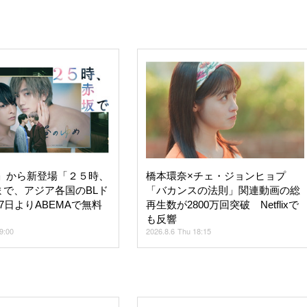
her」から新登場「２５時、
橋本環奈×チェ・ジョンヒョプ
まで、アジア各国のBLド
「バカンスの法則」関連動画の総
7日よりABEMAで無料
再生数が2800万回突破 Netflixで
も反響
19:00
2026.8.6 Thu 18:15