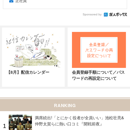
正社員
Sponsored by
【8月】配信カレンダー
会員登録手順について／パス
ワードの再設定について
RANKING
満席続出!「とにかく役者が全員いい」池松壮亮&
仲野太賀らに熱い口コミ『開戦前夜』