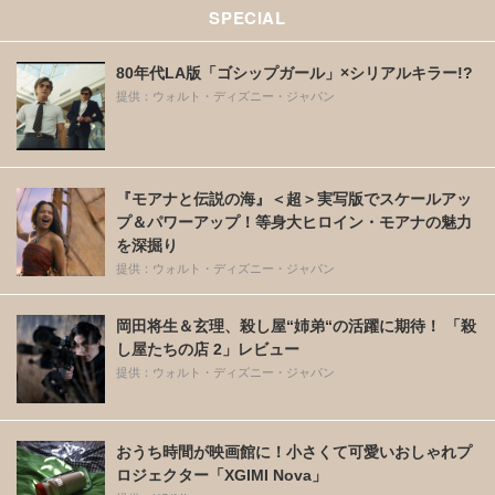
SPECIAL
80年代LA版「ゴシップガール」×シリアルキラー!?
提供：ウォルト・ディズニー・ジャパン
『モアナと伝説の海』＜超＞実写版でスケールアッ
プ＆パワーアップ！等身大ヒロイン・モアナの魅力
を深掘り
提供：ウォルト・ディズニー・ジャパン
岡田将生＆玄理、殺し屋“姉弟“の活躍に期待！ 「殺
し屋たちの店 2」レビュー
提供：ウォルト・ディズニー・ジャパン
おうち時間が映画館に！小さくて可愛いおしゃれプ
ロジェクター「XGIMI Nova」