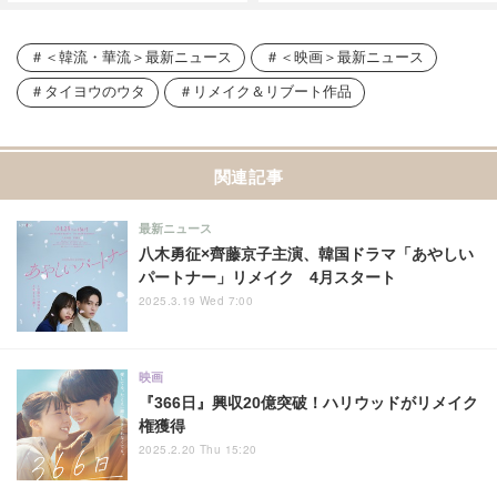
＜韓流・華流＞最新ニュース
＜映画＞最新ニュース
タイヨウのウタ
リメイク＆リブート作品
関連記事
最新ニュース
八木勇征×齊藤京子主演、韓国ドラマ「あやしい
パートナー」リメイク 4月スタート
2025.3.19 Wed 7:00
映画
『366日』興収20億突破！ハリウッドがリメイク
権獲得
2025.2.20 Thu 15:20