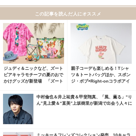
この記事を読んだ人にオススメ
ジュディ＆ニックなど、ズート
親子コーデも楽しめる！Tシャ
ピアキャラモチーフの夏のおで
ツ＆トートバッグほか、スポン
かけグッズが新登場 「ズート
ジ・ボブ×Right-onコラボアイ
ピア」モチーフ新コレクション
テムが発売中 3枚目の写真・画
像 | cinemacafe.net
中村倫也＆井上祐貴＆甲斐翔真、「風、薫る」“り
ん”見上愛＆“直美”上坂樹里が新潟で出会う人々に
ミッキー＆フレンズコレクション発売 10キャラ