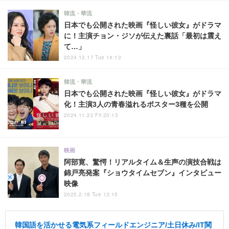
韓流・華流
日本でも公開された映画『怪しい彼女』がドラマ
に！主演チョン・ジソが伝えた裏話「最初は震え
て…」
2024.12.17 Tue 14:13
韓流・華流
日本でも公開された映画『怪しい彼女』がドラマ
化！主演3人の青春溢れるポスター3種を公開
2024.11.22 Fri 20:13
映画
阿部寛、驚愕！リアルタイム＆生声の演技合戦は
錦戸亮発案『ショウタイムセブン』インタビュー
映像
2025.2.18 Tue 13:15
韓国語を活かせる電気系フィールドエンジニア/土日休み/IT関