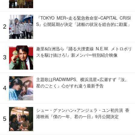
『TOKYO MER~走る緊急救命室~CAPITAL CRISI
S』公開延期が決定「諸般の状況を総合的に勘案」
趣里&白洲迅ら『踊る大捜査線 N.E.W. メトロポリ
スを駆け抜けろ!』新メンバー特別紹介映像
主題歌はRADWIMPS、横浜流星×広瀬すず『汝、
星のごとく』心がすれ違う最新予告
シュー・グァンハン×アンジェラ・ユン初共演 香
港映画『僕の一年、君の一日』9月公開決定