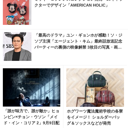
クターでデザイン「AMERICAN HOLIC」
「最高のドラマ」ユン・ギョンホが感動！ソ・ジ
ソブ主演「エージェント・キム」最終話放送記念
パーティーの裏側の映像解禁 3枚目の写真・画像 |
cinemacafe.net
「誰が味方で、誰が敵か」ヒョ
ホグワーツ魔法魔術学校の各寮
ンビン×チョン・ウソン「メイ
をイメージ！ ショルダーバッ
ド・イン・コリア 2」9月9日配
グ＆ソックスなどが発売