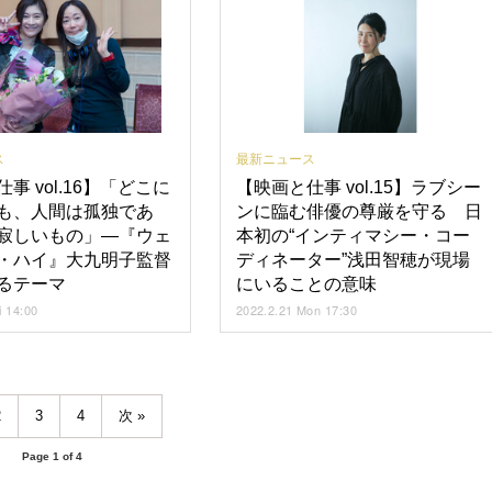
ス
最新ニュース
事 vol.16】「どこに
【映画と仕事 vol.15】ラブシー
も、人間は孤独であ
ンに臨む俳優の尊厳を守る 日
寂しいもの」―『ウェ
本初の“インティマシー・コー
・ハイ』大九明子監督
ディネーター”浅田智穂が現場
るテーマ
にいることの意味
i 14:00
2022.2.21 Mon 17:30
2
3
4
次
Page 1 of 4