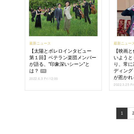
最新ニュース
最新ニュー
【太陽とボレロインタビュー
【映画と仕
第１回】ベテラン楽団メンバー
いようと
が語る、”印象深いシーン”と
り、常に
は？
ディング
PR
が惹かれ
2022.6.3 Fri 12:00
2022.3.25 Fr
1