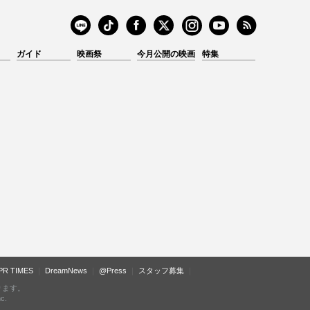
ガイド
映画祭
今月公開の映画
特集
PR TIMES
DreamNews
@Press
スタッフ募集
ります。
c.