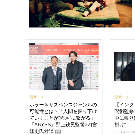
最新ニュース
最新ニュー
ホラー＆サスペンスジャンルの
【インタ
可能性とは？「人間を掘り下げ
呪術監修
ていくことが“怖さ”に繋がる」
中に散り
『ABYSS』野上鉄晃監督×四宮
掛け”
隆史氏対談
2024.4.29 M
PR