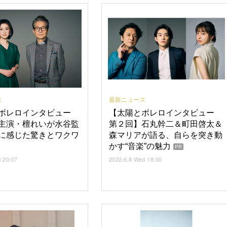
ス
最新ニュース
ボレロインタビュー
【太陽とボレロインタビュー
主演・檀れいが水谷監
第２回】石丸幹二＆町田啓太＆
に感じた驚きとワクワ
森マリアが語る、自らを突き動
かす“音楽”の魅力
PR
i 20:07
2022.6.8 Wed 18:00