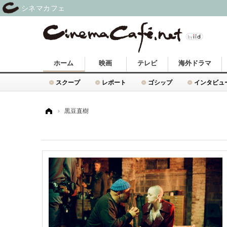
シネマカフェ
ホーム
映画
テレビ
海外ドラマ
スクープ
レポート
ゴシップ
インタビュ
ホーム
›
黒豆直樹