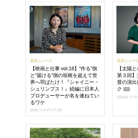
最新ニュース
最新ニュー
【映画と仕事 vol.18】“作る”側
【太陽と
と“届ける”側の垣根を超えて世
第３回】
界へ羽ばたけ！『シャイニー・
督の演出
シュリンプス！』続編に日本人
ク
PR
プロデューサーが名を連ねてい
2022.6.17 Fr
るワケ
2022.11.4 Fri 17:30