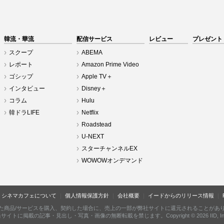
韓流・華流
配信サービス
レビュー
プレゼント
スクープ
ABEMA
レポート
Amazon Prime Video
ゴシップ
Apple TV＋
インタビュー
Disney＋
コラム
Hulu
韓ドラLIFE
Netflix
Roadstead
U-NEXT
スターチャンネルEX
WOWOWオンデマンド
シネマカフェについて
個人情報保護方針
会社概要
イードからのリリース情報
た商品/サービスを購入、契約した場合に、売上の一部が弊社サイトに還元されることがあ
サイトに掲載の記事・見出し・写真・画像の無断転載を禁じます。Copyright © 2026 IID, In