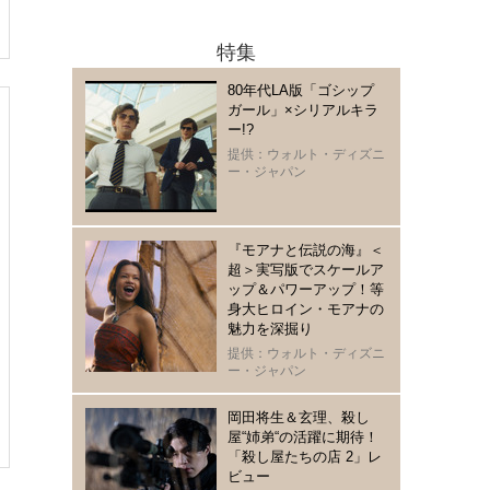
特集
80年代LA版「ゴシップ
ガール」×シリアルキラ
ー!?
提供：ウォルト・ディズニ
ー・ジャパン
『モアナと伝説の海』＜
超＞実写版でスケールア
ップ＆パワーアップ！等
身大ヒロイン・モアナの
魅力を深掘り
提供：ウォルト・ディズニ
ー・ジャパン
岡田将生＆玄理、殺し
屋“姉弟“の活躍に期待！
「殺し屋たちの店 2」レ
ビュー