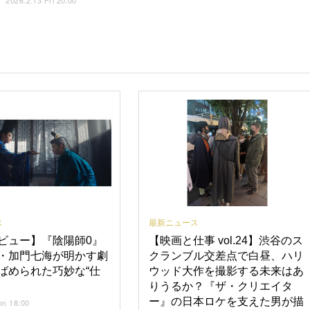
2026.2.13 Fri 20:00
ス
最新ニュース
ビュー】『陰陽師0』
【映画と仕事 vol.24】渋谷のス
・加門七海が明かす劇
クランブル交差点で白昼、ハリ
ばめられた巧妙な“仕
ウッド大作を撮影する未来はあ
りうるか？『ザ・クリエイタ
ー』の日本ロケを支えた男が描
on 18:00