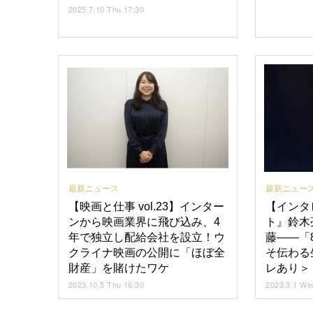
2025.7.10 Thu 17:30
最新ニュース
最新ニュー
【映画と仕事 vol.23】インター
【インタ
ンから映画業界に飛び込み、4
ト』鈴木
年で独立し配給会社を設立！ウ
藤――「
クライナ映画の公開に「ほぼ全
そ伝わる
財産」を賭けたワケ
レあり＞
2023.10.5 Thu 16:30
2023.3.1 We