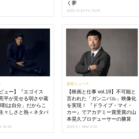
く夢
2023.10.20 Fri 18:00
ス
最新ニュース
ビュー】『エゴイス
【映画と仕事 vol.19】不可能と
亮平が見せる弱さや葛
言われた「ガンニバル」映像化
8割は自分」だからこ
を実現！ 『ドライブ・マイ・
生々しさと熱＜ネタバ
カー』でアカデミー賞受賞の山
本晃久プロデューサーの勝算
d 18:30
2023.2.1 Wed 9:30