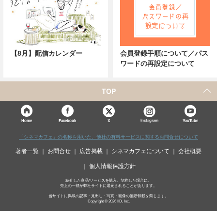
【8月】配信カレンダー
会員登録手順について／パス
ワードの再設定について
TOP
X
Home
Facebook
Instagram
YouTube
「シネマカフェ」の名称を用いた、他社の有料サービスに関するお問合せについて
著者一覧
お問合せ
広告掲載
シネマカフェについて
会社概要
個人情報保護方針
紹介した商品/サービスを購入、契約した場合に、
売上の一部が弊社サイトに還元されることがあります。
当サイトに掲載の記事・見出し・写真・画像の無断転載を禁じます。
Copyright © 2026 IID, Inc.