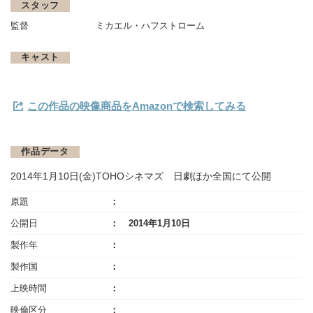
スタッフ
監督
ミカエル・ハフストローム
キャスト
この作品の映像商品をAmazonで検索してみる
作品データ
2014年1月10日(金)TOHOシネマズ 日劇ほか全国にて公開
原題
公開日
2014年1月10日
製作年
製作国
上映時間
映倫区分