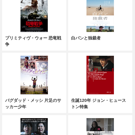
プリミティヴ・ウォー 恐竜戦
白パンと独裁者
争
バグダッド・メッシ 片足のサ
生誕120年 ジョン・ヒュース
ッカー少年
トン特集