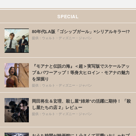
SPECIAL
80年代LA版「ゴシップガール」×シリアルキラー!?
提供：ウォルト・ディズニー・ジャパン
『モアナと伝説の海』＜超＞実写版でスケールアッ
プ＆パワーアップ！等身大ヒロイン・モアナの魅力
を深掘り
提供：ウォルト・ディズニー・ジャパン
岡田将生＆玄理、殺し屋“姉弟“の活躍に期待！ 「殺
し屋たちの店 2」レビュー
提供：ウォルト・ディズニー・ジャパン
おうち時間が映画館に！小さくて可愛いおしゃれプ