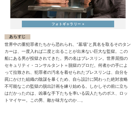
あらすじ
世界中の重犯罪者たちから恐れられ、“墓場”と異名を取るそのタン
カーは、一度入れば二度と出ることが出来ない巨大な監獄。この
船にある男が投獄されてきた。男の名はブレスリン。世界屈指の
セキュリティ・コンサルタント＝脱獄のプロだ。何者かの手によ
って拉致され、犯罪者の汚名を着せられたブレスリンは、自分を
罠にかけた組織の陰謀を暴くため、自ら設計に関わった絶対攻略
不可能なこの監獄の脱出計画を練り始める。しかしその前に立ち
はだかったのは、凶暴な手下たちを率いる囚人たちのボス、ロッ
トマイヤー。この男、敵か味方なのか…。