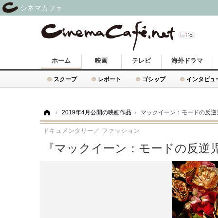
シネマカフェ
ホーム
映画
テレビ
海外ドラマ
スクープ
レポート
ゴシップ
インタビュ
ホーム
›
2019年4月公開の映画作品
›
マックイーン：モードの反逆
ドキュメンタリー／ ファッション
『マックイーン：モードの反逆