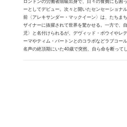
ロンドンの労働者階級出身で、日々の食費にも困っ
ーとしてデビュー。次々と開いたセンセーショナ
前〈アレキサンダー・マックイーン〉は、たちまち世
ザイナーに抜擢されて世界を驚かせる。一方で、
児〉と名付けられるが、デヴィッド・ボウイやレ
ーマやティム・バートンとのコラボなどラブコール
名声の絶頂期にいた40歳で突然、自ら命を断って