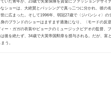
ていた青年が、23歳で失業保険を資金にファッションデザイ
ルなショーは、大絶賛とバッシングで真っ二つに分かれ、彼の
に広まった。そして1996年、弱冠27歳で〈ジバンシィ〉の
自身のブランドのショーはますます過激になり、〈モードの反
ディー・ガガの衣装やビョークのミュージックビデオの監督、
は後を絶たず、34歳で大英帝国勲章を授与される。だが、富
しまう。