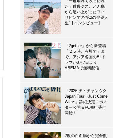
「一度崩れて吹っ切れ
た」俳優ジス、どん底
から這い上がったフィ
リピンでの“第2の俳優人
生”【インタビュー】
「2gether」から新登場
「２５時、赤坂で」ま
で、アジア各国のBLド
ラマが8月7日より
ABEMAで無料配信
「2026 チ・チャンウク
Japan Tour ~Just Come
With~」詳細決定！ポス
ター公開＆FC先行受付
開始！
2度の白血病から完全復