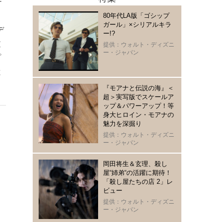
ナ
80年代LA版「ゴシップ
名
ガール」×シリアルキラ
デ
ー!?
逆
提供：ウォルト・ディズニ
ー・ジャパン
プ
と
『モアナと伝説の海』＜
超＞実写版でスケールア
ップ＆パワーアップ！等
身大ヒロイン・モアナの
魅力を深掘り
提供：ウォルト・ディズニ
ー・ジャパン
岡田将生＆玄理、殺し
屋“姉弟“の活躍に期待！
「殺し屋たちの店 2」レ
ビュー
提供：ウォルト・ディズニ
ー・ジャパン