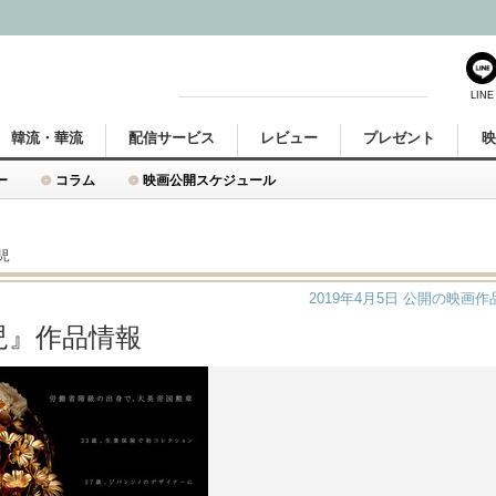
LINE
韓流・華流
配信サービス
レビュー
プレゼント
ー
コラム
映画公開スケジュール
児
2019年4月5日
公開の映画作
児』作品情報