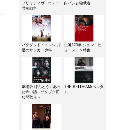
プリミティヴ・ウォー
白パンと独裁者
恐竜戦争
バグダッド・メッシ 片
生誕120年 ジョン・ヒ
足のサッカー少年
ューストン特集
劇場版 ほんとうにあっ
THE BELDHAM/ベルダ
た怖い話～ゾクゾク変
ム
な間取り～