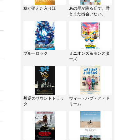
鯨が消えた入り江
あの星が降る丘で、君
とまた出会いたい。
ブルーロック
ミニオンズ＆モンスタ
ーズ
叛逆のサウンドトラッ
ウィー・ハブ・ア・ド
ク
リーム