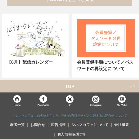
【8月】配信カレンダー
会員登録手順について／パス
ワードの再設定について
TOP
X
Home
Facebook
Instagram
YouTube
「シネマカフェ」の名称を用いた、他社の有料サービスに関するお問合せについて
著者一覧
お問合せ
広告掲載
シネマカフェについて
会社概要
個人情報保護方針