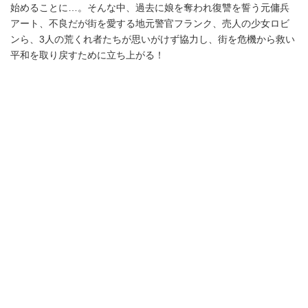
始めることに…。そんな中、過去に娘を奪われ復讐を誓う元傭兵
アート、不良だが街を愛する地元警官フランク、売人の少女ロビ
ンら、3人の荒くれ者たちが思いがけず協力し、街を危機から救い
平和を取り戻すために立ち上がる！