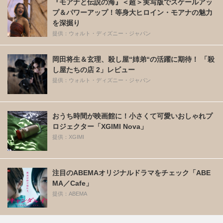
『モアナと伝説の海』＜超＞実写版でスケールアッ
プ＆パワーアップ！等身大ヒロイン・モアナの魅力
を深掘り
提供：ウォルト・ディズニー・ジャパン
岡田将生＆玄理、殺し屋“姉弟“の活躍に期待！ 「殺
し屋たちの店 2」レビュー
提供：ウォルト・ディズニー・ジャパン
おうち時間が映画館に！小さくて可愛いおしゃれプ
ロジェクター「XGIMI Nova」
提供：XGIMI
注目のABEMAオリジナルドラマをチェック「ABE
MA／Cafe」
提供：ABEMA