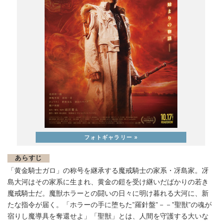
あらすじ
「黄金騎士ガロ」の称号を継承する魔戒騎士の家系・冴島家。冴
島大河はその家系に生まれ、黄金の鎧を受け継いだばかりの若き
魔戒騎士だ。魔獣ホラーとの闘いの日々に明け暮れる大河に、新
たな指令が届く。「ホラーの手に堕ちた”羅針盤”－－”聖獣”の魂が
宿りし魔導具を奪還せよ」「聖獣」とは、人間を守護する大いな