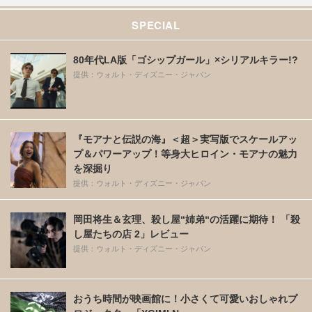
SPECIAL
80年代LA版「ゴシップガール」×シリアルキラー!?
提供：ウォルト・ディズニー・ジャパン
『モアナと伝説の海』＜超＞実写版でスケールアッ
プ＆パワーアップ！等身大ヒロイン・モアナの魅力
を深掘り
提供：ウォルト・ディズニー・ジャパン
岡田将生＆玄理、殺し屋“姉弟“の活躍に期待！ 「殺
し屋たちの店 2」レビュー
提供：ウォルト・ディズニー・ジャパン
おうち時間が映画館に！小さくて可愛いおしゃれプ