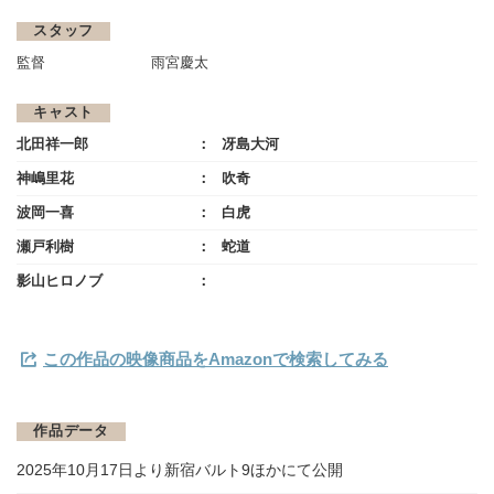
スタッフ
監督
雨宮慶太
キャスト
北田祥一郎
冴島大河
神嶋里花
吹奇
波岡一喜
白虎
瀬戸利樹
蛇道
影山ヒロノブ
この作品の映像商品をAmazonで検索してみる
作品データ
2025年10月17日より新宿バルト9ほかにて公開