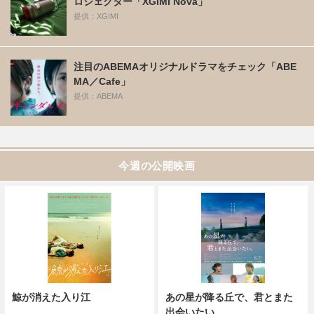
ロジェクター「XGIMI Nova」
提供：XGIMI
注目のABEMAオリジナルドラマをチェック「ABE
MA／Cafe」
提供：ABEMA
今週の公開映画
鯨が消えた入り江
あの星が降る丘で、君とまた
出会いたい。