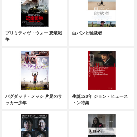
プリミティヴ・ウォー 恐竜戦
白パンと独裁者
争
バグダッド・メッシ 片足のサ
生誕120年 ジョン・ヒュース
ッカー少年
トン特集