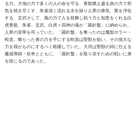
る力。大地の力で多くの人の命を守る、青龍燃え盛る炎の力で邪
気を焼き尽くす、朱雀清く流れる水を操り人界の瘴気、業を浄化
する、玄武そして、風の力で人を鼓舞し戦う力と知恵をくれる白
虎青龍、朱雀、玄武、白虎＝四神の魂が「羅針盤」に納められ、
人界の安寧を司っていた。「羅針盤」を奪ったのは魔獣ホラー・
蛇道。喰らった者の力を手にする蛇道は聖獣を狙い、その強大な
力を我がものにするべく暗躍していた。大河は聖獣の祠に仕える
魔戒導師・吹奇とともに、「羅針盤」を取り戻すための戦いに身
を投じるのであった。