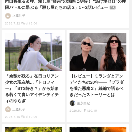
岡田将生＆玄理、殺し屋“姉弟“の活躍に期待！ “逃げ場ゼロ“の極
限バトルに昂ぶる「殺し屋たちの店 2」1～2話レビュー
PR
上原礼子
2026.7.22 Wed 16:00
「余韻が残る」在日コリアン
【レビュー】ミランダとアン
少女の現在地…『トロフィ
ディたちの20年――『プラダ
ー』「BTS好き？」から始ま
を着た悪魔２』続編で語るべ
る若くて青いアイデンティテ
きだったストーリーとは
ィのゆらぎ
冨永由紀
上原礼子
2026.5.1 Fri 20:15
2026.7.15 Wed 19:00