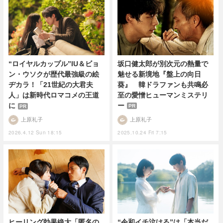
坂口健太郎が別次元の熱量で
“ロイヤルカップル”IU＆ビョ
魅せる新境地『盤上の向日
ン・ウソクが歴代最強級の絵
葵』 韓ドラファンも共鳴必
ヂカラ！「21世紀の大君夫
至の愛憎ヒューマンミステリ
人」は新時代ロマコメの王道
ー
に
PR
PR
上原礼子
上原礼子
2025.10.24 Fri 7:15
2026.4.12 Sun 18:15
ヒーリング効果絶大「匿名の
“令和イチ泣ける”は「本当だ