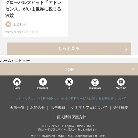
グローバル大ヒット「アドレ
センス」がいま世界に投じる
波紋
上原礼子
2025.3.30 Sun 11:30
もっと見る
ホーム
›
レビュー
TOP
X
Home
Facebook
Instagram
YouTube
「シネマカフェ」の名称を用いた、他社の有料サービスに関するお問合せについて
著者一覧
お問合せ
広告掲載
シネマカフェについて
会社概要
個人情報保護方針
紹介した商品/サービスを購入、契約した場合に、
売上の一部が弊社サイトに還元されることがあります。
当サイトに掲載の記事・見出し・写真・画像の無断転載を禁じます。