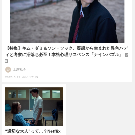
【特集】キム・ダミ＆ソン・ソック、疑惑から生まれた異色バデ
ィと考察に沼落ち必至！本格心理サスペンス「ナインパズル」
P
R
上原礼子
2025.5.21 Wed 17:15
“適切な大人”って…？Netflix