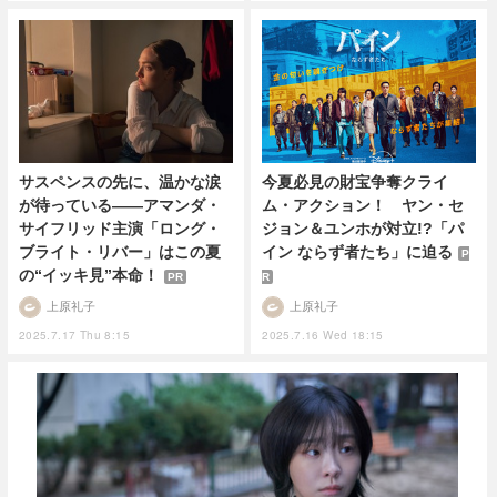
サスペンスの先に、温かな涙
今夏必見の財宝争奪クライ
が待っている――アマンダ・
ム・アクション！ ヤン・セ
サイフリッド主演「ロング・
ジョン＆ユンホが対立!?「パ
ブライト・リバー」はこの夏
イン ならず者たち」に迫る
P
の“イッキ見”本命！
PR
R
上原礼子
上原礼子
2025.7.17 Thu 8:15
2025.7.16 Wed 18:15