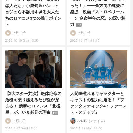
恋人たち」小栗旬＆ハン・ヒ
った！」ーー全方向の純愛に
ョジュら不器用すぎる大人た
感涙…映画『ストロベリーム
ちのロマコメ3つの推しポイン
ーン 余命半年の恋』の深い魅
ト
力
PR
上原礼子
上原礼子
2025.10.19 Sun 13:00
2025.10.17 Fri 8:15
人間味溢れるキャラクターと
【2大スター共演】絶体絶命の
キャストの魅力に迫る！『フ
危機を乗り越えるたび愛が深
ァンタスティック4：ファース
まる！ 禁断のロマンス「北極
ト・ステップ』
星」が、いま必見の理由
PR
ANAIS（アナイス）
上原礼子
2025.7.28 Mon 20:00
2025.9.17 Wed 17:00