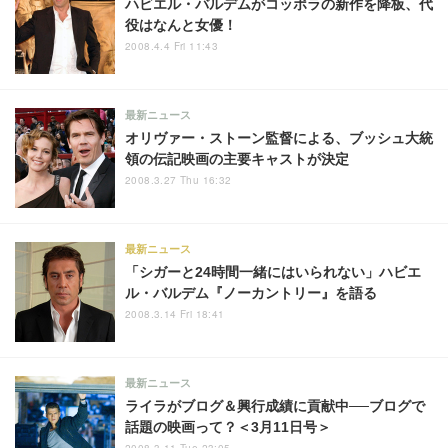
ハビエル・バルデムがコッポラの新作を降板、代
役はなんと女優！
2008.4.4 Fri 11:43
最新ニュース
オリヴァー・ストーン監督による、ブッシュ大統
領の伝記映画の主要キャストが決定
2008.3.27 Thu 16:32
最新ニュース
「シガーと24時間一緒にはいられない」ハビエ
ル・バルデム『ノーカントリー』を語る
2008.3.14 Fri 18:41
最新ニュース
ライラがブログ＆興行成績に貢献中──ブログで
話題の映画って？＜3月11日号＞