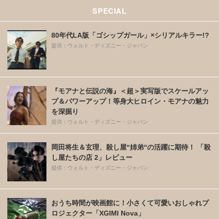
SPECIAL
80年代LA版「ゴシップガール」×シリアルキラー!?
提供：ウォルト・ディズニー・ジャパン
『モアナと伝説の海』＜超＞実写版でスケールアッ
プ＆パワーアップ！等身大ヒロイン・モアナの魅力
を深掘り
提供：ウォルト・ディズニー・ジャパン
岡田将生＆玄理、殺し屋“姉弟“の活躍に期待！ 「殺
し屋たちの店 2」レビュー
提供：ウォルト・ディズニー・ジャパン
おうち時間が映画館に！小さくて可愛いおしゃれプ
ロジェクター「XGIMI Nova」