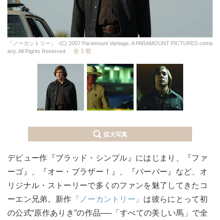
『ノーカントリー』 -(C) 2007 Paramount Vantage, A PARAMOUNT PICTURES comp
全 3 枚
any. All Rights Reserved.
拡大写真
デビュー作『ブラッド・シンプル』にはじまり、『ファ
ーゴ』、『オー・ブラザー！』、『バーバー』など、オ
リジナル・ストーリーで多くのファンを魅了してきたコ
ーエン兄弟。新作
『ノーカントリー』
は彼らにとって初
の公式“原作ありき”の作品──「すべての美しい馬」で全