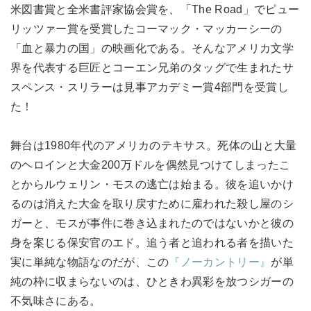
米図書賞と全米書評家協会賞を、「The Road」でピュー
リッツァー賞を受賞したコーマック・マッカーシーの
「血と暴力の国」の映画化である。そんなアメリカ文学
界を代表する巨匠とコーエン兄弟のタッグで生まれたサ
スペンス・スリラーは見事アカデミー賞4部門を受賞し
た！
舞台は1980年代のアメリカのテキサス。死体の山と大量
のヘロインと大金200万ドルを偶然見つけてしまったこ
とからルウェリン・モスの逃亡は始まる。彼を追いかけ
るのは消えた大金を取り戻すために雇われた殺し屋のシ
ガーと、モスが事件に巻き込まれたのではないかと彼の
身を案じる保安官のエド。追う者と追われる者を描いた
実に単純な物語なのだが、この
『ノーカントリー』
が単
純の枠に収まらないのは、ひときわ異彩を放つシガーの
不気味さにある。