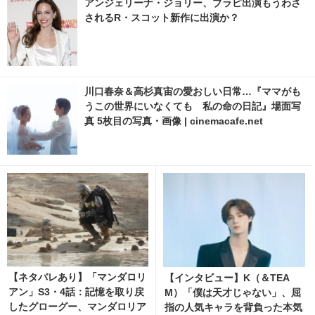
アンジェリーナ・ジョリー、ブラピ出演もうわさ
されるR・スコット新作に出演か？
川口春奈＆高杉真宙の愛おしい日常…『ママがも
うこの世界にいなくても 私の命の日記』場面写
真 5枚目の写真・画像 | cinemacafe.net
【ネタバレあり】「マンダロリ
【インタビュー】K（＆TEA
アン」S3・4話：記憶を取り戻
M）「僕は天才じゃない」、屈
したグローグー、マンダロリア
指の人気キャラを背負った本気