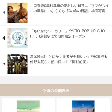
川口春奈&高杉真宙の愛おしい日常...『ママがもう
この世界にいなくても 私の命の日記』場面写真
「ちいかわベーカリー」KYOTO POP UP SHO
P、JR京都駅にて期間限定オープン
満席続出!「とにかく役者が全員いい」池松壮亮&
仲野太賀らに熱い口コミ『開戦前夜』
今週の公開映画