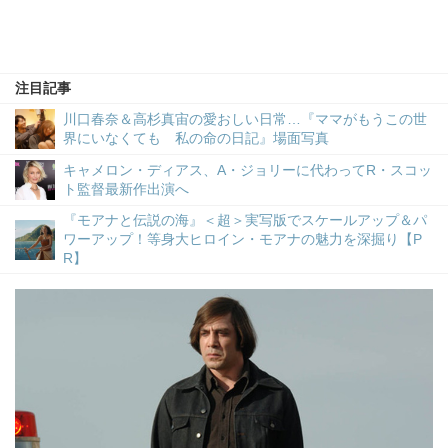
注目記事
川口春奈＆高杉真宙の愛おしい日常…『ママがもうこの世
界にいなくても 私の命の日記』場面写真
キャメロン・ディアス、A・ジョリーに代わってR・スコッ
ト監督最新作出演へ
『モアナと伝説の海』＜超＞実写版でスケールアップ＆パ
ワーアップ！等身大ヒロイン・モアナの魅力を深掘り【P
R】