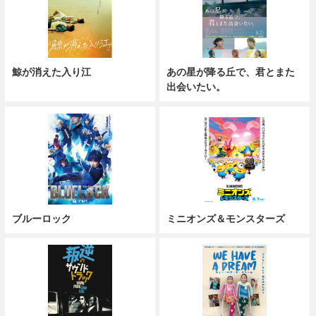
鯨が消えた入り江
あの星が降る丘で、君とまた
出会いたい。
ブルーロック
ミニオンズ＆モンスターズ