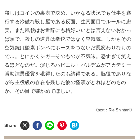
殺しはコインの裏表で決め、いかなる状況でも仕事を遂
行する冷徹な殺し屋である反面、生真面目でルールに忠
実。また風貌はお世辞にも格好いいとは言えないおかっ
ぱ頭で、殺しの道具は拳銃ではなく空気銃。しかもその
空気銃は酸素ボンベにホースをつないだ風変わりなもの
で…。とにかくシガーそのものが不気味。恐すぎて笑え
るほどなのだ。演じるハビエル・バルデムがアカデミー
賞助演男優賞を獲得したのも納得である。脇役でありな
がら主役級の存在を残した彼の怪演がどれほどのもの
か、その目で確かめてほしい。
《text：Rie Shintani》