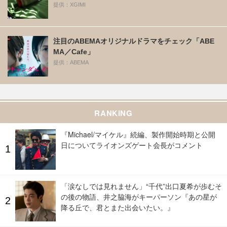
提供：XGIMI
注目のABEMAオリジナルドラマをチェック「ABE
MA／Cafe」
提供：ABEMA
RANKING
『Michael/マイケル』続編、製作開始時期と公開
日についてライオンズゲート会長がコメント
「涙なしでは見れません」“千代”出口夏希が歩むそ
の後の物語、井之脇海がキーパーソン『あの星が
降る丘で、君とまた出会いたい。』