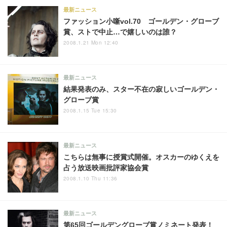
最新ニュース
ファッション小噺vol.70 ゴールデン・グローブ
賞、ストで中止…で嬉しいのは誰？
2008.1.21 Mon 12:40
最新ニュース
結果発表のみ、スター不在の寂しいゴールデン・
グローブ賞
2008.1.15 Tue 15:30
最新ニュース
こちらは無事に授賞式開催。オスカーのゆくえを
占う放送映画批評家協会賞
2008.1.10 Thu 11:36
最新ニュース
第65回ゴールデングローブ賞ノミネート発表！