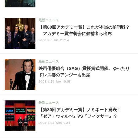
最新ニュース
【第80回アカデミー賞】これが本当の前哨戦？
アカデミー賞午餐会に候補者ら出席
2008.2.5 Tue 21:14
最新ニュース
映画俳優組合（SAG）賞授賞式開催。ゆったり
ドレス姿のアンジーも出席
2008.1.29 Tue 10:58
最新ニュース
【第80回アカデミー賞】ノミネート発表！
『ゼア・ウィル〜』VS『フィクサー』？
2008.1.23 Wed 0:24