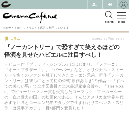
search
menu
※本サイトはアフィリエイト広告を利用しています
2008.3.12 Wed 18:41
コラム
『ノーカントリー』で恐すぎて笑えるほどの
怪演を見せたハビエルに注目すべし！
デビュー作『ブラッド・シンプル』にはじまり、『ファーゴ』、
『オー・ブラザー！』、『バーバー』など、オリジナル・ストー
リーで多くのファンを魅了してきたコーエン兄弟。新作『ノーカ
ントリー』は彼らにとって初の公式“原作ありき”の作品──「すべ
ての美しい馬」で全米図書賞と全米書評家協会賞を、「The Roa
d」でピューリッツァー賞を受賞したコーマック・マッカーシー
の「血と暴力の国」の映画化である。そんなアメリカ文学界を代
表する巨匠とコーエン兄弟のタッグで生まれたサスペンス・スリ
ラーは見事アカデミー賞4部門を受賞した！