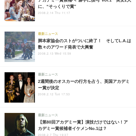
アカデミー賞候補へ“勝手に授与”vol.1 美女2人
に、“そっくりで賞”
2008.2.14 Thu 11:17
最新ニュース
脚本家協会のストがついに終了！ そしてL.A.は
数々のアワード発表で大興奮
2008.2.13 Wed 15:59
最新ニュース
2週間後のオスカーの行方を占う、英国アカデミ
ー賞が決定
2008.2.12 Tue 17:53
最新ニュース
【第80回アカデミー賞】演技だけではない！ア
カデミー賞候補者イケメンNo.1は？
2008.2.7 Thu 19:37