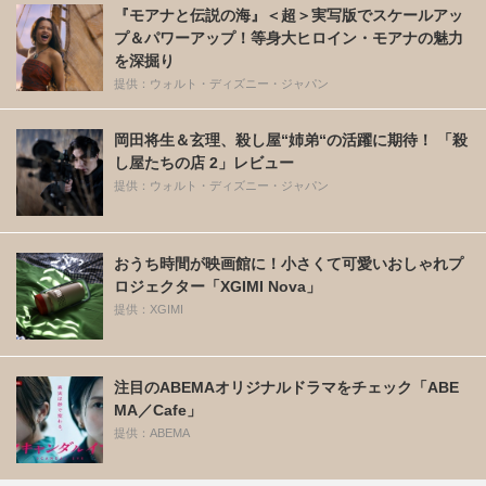
『モアナと伝説の海』＜超＞実写版でスケールアッ
プ＆パワーアップ！等身大ヒロイン・モアナの魅力
を深掘り
提供：ウォルト・ディズニー・ジャパン
岡田将生＆玄理、殺し屋“姉弟“の活躍に期待！ 「殺
し屋たちの店 2」レビュー
提供：ウォルト・ディズニー・ジャパン
おうち時間が映画館に！小さくて可愛いおしゃれプ
ロジェクター「XGIMI Nova」
提供：XGIMI
注目のABEMAオリジナルドラマをチェック「ABE
MA／Cafe」
提供：ABEMA