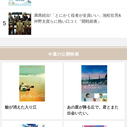
満席続出!「とにかく役者が全員いい」池松壮亮&
仲野太賀らに熱い口コミ『開戦前夜』
今週の公開映画
鯨が消えた入り江
あの星が降る丘で、君とまた
出会いたい。