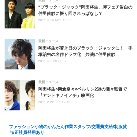
最新ニュース
“ブラック・ジャック”岡田将生、脚フェチ告白の
仲里依紗に振り回されっぱなし？
2011.4.18 Mon 15:07
最新ニュース
岡田将生が若き日のブラック・ジャックに！ 手
塚治虫の名作ドラマ化 共演に仲里依紗
2011.4.1 Fri 21:02
最新ニュース
岡田将生×榮倉奈々×ベルリン2冠の瀬々監督で
『アントキノイノチ』映画化
2011.2.22 Tue 17:13
ファッション小物のかんたん作業スタッフ/交通費支給/制服貸
与/正社員登用あり