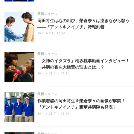
最新ニュース
岡田将生は心の叫び、榮倉奈々は泣きながら願う
——『アントキノイノチ』特報到着
2011.6.3 Fri 20:26
最新ニュース
「女神のイタズラ」松坂桃李動画インタビュー！
共演の杏を大絶賛の理由とは…？
2011.4.28 Thu 17:51
最新ニュース
作業着姿の岡田将生＆榮倉奈々の画像が解禁！
『アントキノイノチ』豪華共演陣も発表！
2011.4.28 Thu 12:14