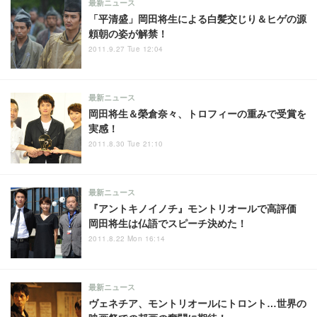
最新ニュース
「平清盛」岡田将生による白髪交じり＆ヒゲの源
頼朝の姿が解禁！
2011.9.27 Tue 12:04
最新ニュース
岡田将生＆榮倉奈々、トロフィーの重みで受賞を
実感！
2011.8.30 Tue 21:10
最新ニュース
『アントキノイノチ』モントリオールで高評価
岡田将生は仏語でスピーチ決めた！
2011.8.22 Mon 16:14
最新ニュース
ヴェネチア、モントリオールにトロント…世界の