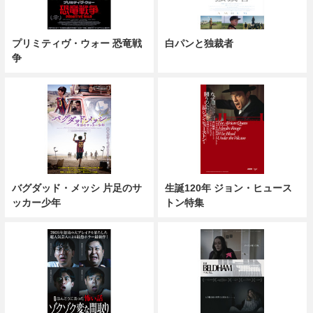
プリミティヴ・ウォー 恐竜戦
白パンと独裁者
争
バグダッド・メッシ 片足のサ
生誕120年 ジョン・ヒュース
ッカー少年
トン特集