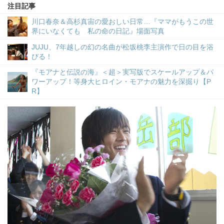
注目記事
川口春奈＆高杉真宙の愛おしい日常…『ママがもうこの世
界にいなくても 私の命の日記』場面写真
JUJU、7年越しの幻の名曲が松坂桃李主演作で日の目を浴
びる！
『モアナと伝説の海』＜超＞実写版でスケールアップ＆パ
ワーアップ！等身大ヒロイン・モアナの魅力を深掘り【P
R】