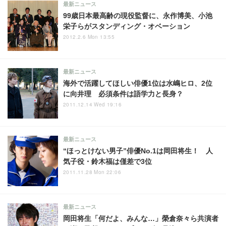
最新ニュース
99歳日本最高齢の現役監督に、永作博美、小池
栄子らがスタンディング・オベーション
2012.2.6 Mon 13:55
最新ニュース
海外で活躍してほしい俳優1位は水嶋ヒロ、2位
に向井理 必須条件は語学力と長身？
2011.12.14 Wed 19:16
最新ニュース
“ほっとけない男子”俳優No.1は岡田将生！ 人
気子役・鈴木福は僅差で3位
2011.11.28 Mon 22:06
最新ニュース
岡田将生「何だよ、みんな…」榮倉奈々ら共演者