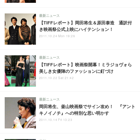
最新ニュース
【TIFFレポート】岡田将生＆原田泰造 通訳付
き映画祭公式上映にハイテンション！
2011.10.24 Mon 19:26
最新ニュース
【TIFFレポート】映画祭開幕！ミラジョヴォら
美しき女優陣のファッションに釘づけ
2011.10.22 Sat 21:42
最新ニュース
岡田将生、釜山映画祭でサイン攻め！ 『アント
キノイノチ』への特別な思い明かす
2011.10.14 Fri 13:23