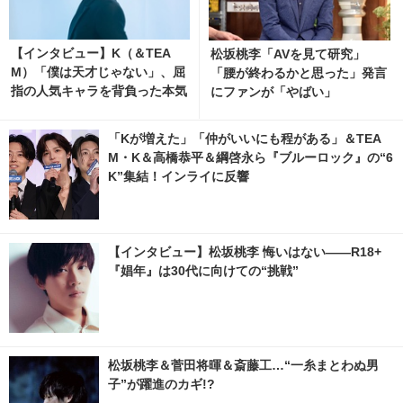
【インタビュー】K（＆TEA
松坂桃李「AVを見て研究」
M）「僕は天才じゃない」、屈
「腰が終わるかと思った」発言
指の人気キャラを背負った本気
にファンが「やばい」
と覚悟 6枚目の写真・画像 | ci
nemacafe.net
「Kが増えた」「仲がいいにも程がある」＆TEA
M・K＆高橋恭平＆綱啓永ら『ブルーロック』の“6
K”集結！インライに反響
【インタビュー】松坂桃李 悔いはない――R18+
『娼年』は30代に向けての“挑戦”
松坂桃李＆菅田将暉＆斎藤工…“一糸まとわぬ男
子”が躍進のカギ!?