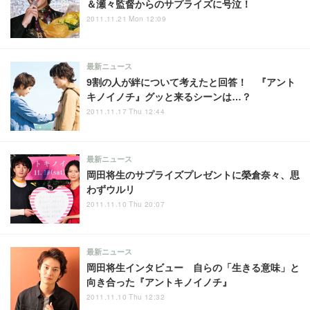
＆瀬々監督からのサプライズに号泣！
2011.11.21 Mon 12:09
最新ニュース
9割の人が絆について考えたと回答！ 『アント
キノイノチ』グッと来るシーンは…？
2011.11.17 Thu 12:44
最新ニュース
岡田将生のサプライズプレゼントに榮倉奈々、思
わずウルリ
2011.11.10 Thu 20:07
最新ニュース
岡田将生インタビュー 自らの「生きる意味」と
向き合った『アントキノイノチ』
2011.11.10 Thu 12:32