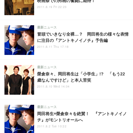
映画祭での邦画の奮闘に期待！
2011.8.19 Fri 22:23
最新ニュース
冒頭でいきなり全裸…？ 岡田将生の様々な表情
に注目の『アントキノイノチ』予告編
2011.8.11 Thu 17:18
最新ニュース
榮倉奈々、岡田将生は「小学生」!? 「もう22
歳なんですけど」と本人苦笑
2011.8.10 Wed 14:04
最新ニュース
岡田将生×榮倉奈々を絶賛！ 『アントキノイノ
チ』がモントリオールへ
2011.8.2 Tue 10:22