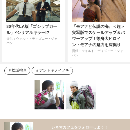
80年代LA版「ゴシップガー
『モアナと伝説の海』＜超＞
ル」×シリアルキラー!?
実写版でスケールアップ＆パ
ワーアップ！等身大ヒロイ
提供：ウォルト・ディズニー・ジャ
パン
ン・モアナの魅力を深掘り
提供：ウォルト・ディズニー・ジャ
パン
松坂桃李
アントキノイノチ
シネマカフェをフォローしよう！