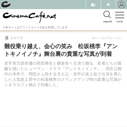
search
menu
※本サイトはアフィリエイト広告を利用しています
2011.12.8 Thu 17:01
スクープ
難役乗り越え、会心の笑み 松坂桃李『アン
トキノイノチ』舞台裏の貴重な写真が到着
若手実力派俳優の岡田将生と榮倉奈々主演で贈る、若者たちの葛
藤を描いたヒューマン・ドラマ『アントキノイノチ』。現在公開
中の本作で、岡田さん扮する主人公・杏平の友人役で出演を果た
した人気急上昇中の松坂桃李のクランクアップ時の貴重な写真が
シネマカフェ独占で到着した。