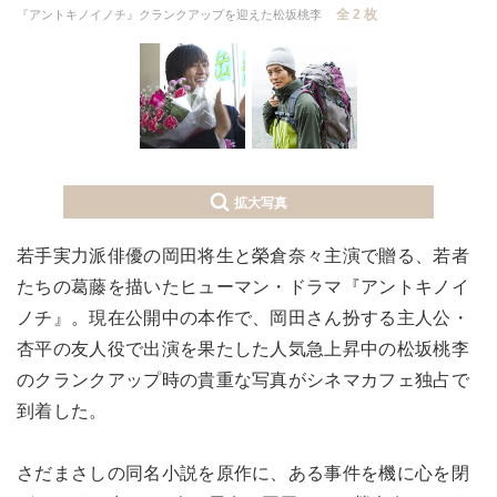
全 2 枚
『アントキノイノチ』クランクアップを迎えた松坂桃李
拡大写真
若手実力派俳優の岡田将生と榮倉奈々主演で贈る、若者
たちの葛藤を描いたヒューマン・ドラマ『アントキノイ
ノチ』。現在公開中の本作で、岡田さん扮する主人公・
杏平の友人役で出演を果たした人気急上昇中の松坂桃李
のクランクアップ時の貴重な写真がシネマカフェ独占で
到着した。
さだまさしの同名小説を原作に、ある事件を機に心を閉