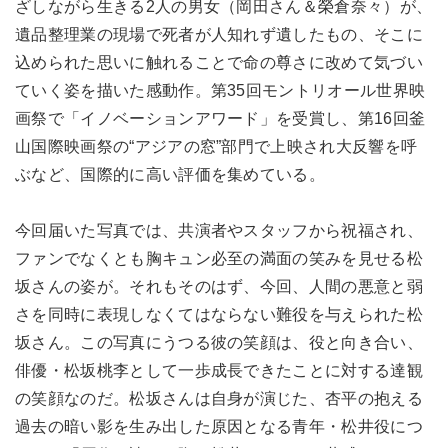
ざしながら生きる2人の男女（岡田さん＆榮倉奈々）が、
遺品整理業の現場で死者が人知れず遺したもの、そこに
込められた思いに触れることで命の尊さに改めて気づい
ていく姿を描いた感動作。第35回モントリオール世界映
画祭で「イノベーションアワード」を受賞し、第16回釜
山国際映画祭の“アジアの窓”部門で上映され大反響を呼
ぶなど、国際的に高い評価を集めている。
今回届いた写真では、共演者やスタッフから祝福され、
ファンでなくとも胸キュン必至の満面の笑みを見せる松
坂さんの姿が。それもそのはず、今回、人間の悪意と弱
さを同時に表現しなくてはならない難役を与えられた松
坂さん。この写真にうつる彼の笑顔は、役と向き合い、
俳優・松坂桃李として一歩成長できたことに対する達観
の笑顔なのだ。松坂さんは自身が演じた、杏平の抱える
過去の暗い影を生み出した原因となる青年・松井役につ