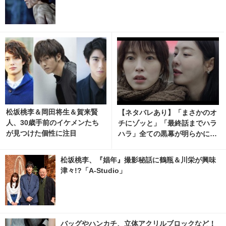
松坂桃李＆岡田将生＆賀来賢
【ネタバレあり】「まさかのオ
人、30歳手前のイケメンたち
チにゾッと」「最終話までハラ
が見つけた個性に注目
ハラ」全ての黒幕が明らかに…
「S Line」全話配信中
松坂桃李、『娼年』撮影秘話に鶴瓶＆川栄が興味
津々!?「A-Studio」
バッグやハンカチ、立体アクリルブロックなど！