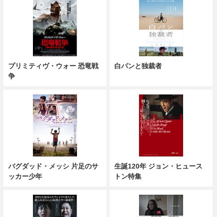
プリミティヴ・ウォー 恐竜戦
白パンと独裁者
争
バグダッド・メッシ 片足のサ
生誕120年 ジョン・ヒュース
ッカー少年
トン特集