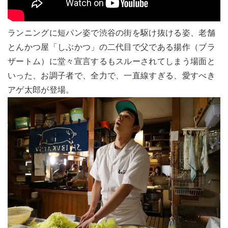
ランニングに短パン姿で渋谷の街を駆け抜ける姿、老舗
とんかつ屋「しぶかつ」の二代目で父である揚作（ブラ
ザートム）に堂々宣言するもスルーされてしまう場面と
いった、お調子者で、全力で、一直線すぎる、愛すべき
アゲ太郎が登場。