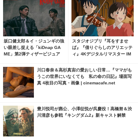
坂口健太郎＆イ・ジュンギの強
スタジオジブリ『耳をすませ
い眼差し捉える「kiDnap GA
ば』『借りぐらしのアリエッテ
ME」第2弾ティザービジュア
ィ』4Kデジタルリマスター IM
ル＆映像解禁
AX上映決定 2枚目の写真・画
像 | cinemacafe.net
川口春奈＆高杉真宙の愛おしい日常…『ママがも
うこの世界にいなくても 私の命の日記』場面写
真 4枚目の写真・画像 | cinemacafe.net
豊川悦司が麃公、小澤征悦が呉慶役！高橋努＆渋
川清彦も参戦『キングダム2』新キャスト解禁