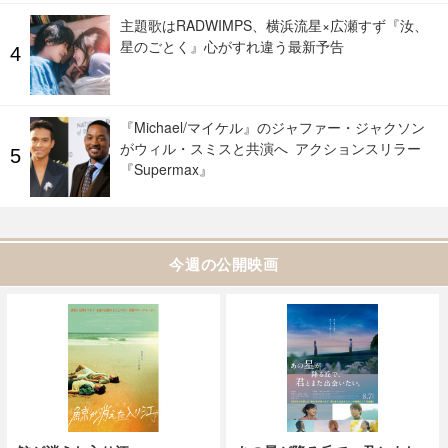
主題歌はRADWIMPS、横浜流星×広瀬すず『汝、
星のごとく』心がすれ違う最新予告
『Michael/マイケル』のジャファー・ジャクソン
がウィル・スミスと共演へ アクションスリラー
『Supermax』
今週の公開映画