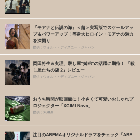
『モアナと伝説の海』＜超＞実写版でスケールアッ
プ＆パワーアップ！等身大ヒロイン・モアナの魅力
を深掘り
提供：ウォルト・ディズニー・ジャパン
岡田将生＆玄理、殺し屋“姉弟“の活躍に期待！ 「殺
し屋たちの店 2」レビュー
提供：ウォルト・ディズニー・ジャパン
おうち時間が映画館に！小さくて可愛いおしゃれプ
ロジェクター「XGIMI Nova」
提供：XGIMI
注目のABEMAオリジナルドラマをチェック「ABE