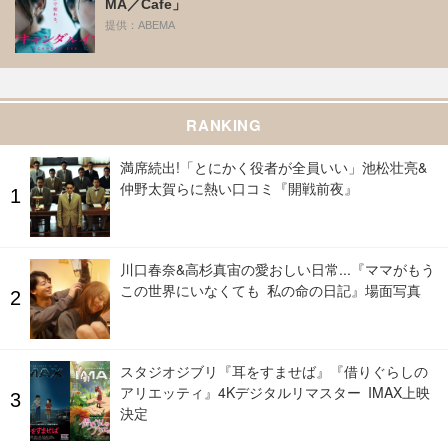
MA／Cafe」
提供：ABEMA
RANKING
満席続出!「とにかく役者が全員いい」池松壮亮&
仲野太賀らに熱い口コミ『開戦前夜』
川口春奈&高杉真宙の愛おしい日常...『ママがもう
この世界にいなくても 私の命の日記』場面写真
スタジオジブリ『耳をすませば』『借りぐらしの
アリエッティ』4Kデジタルリマスター IMAX上映
決定