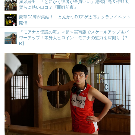
満席続出！「とにかく役者が全員いい」池松壮亮＆仲野太
賀らに熱い口コミ『開戦前夜』
豪華DJ陣が集結！「とんかつDJアゲ太郎」クラブイベント
開催
『モアナと伝説の海』＜超＞実写版でスケールアップ＆パ
ワーアップ！等身大ヒロイン・モアナの魅力を深掘り【P
R】