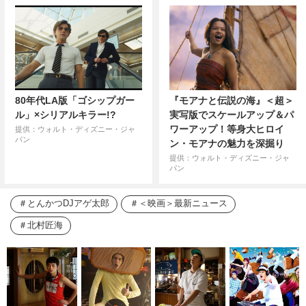
80年代LA版「ゴシップガー
『モアナと伝説の海』＜超＞
ル」×シリアルキラー!?
実写版でスケールアップ＆パ
ワーアップ！等身大ヒロイ
提供：ウォルト・ディズニー・ジャ
パン
ン・モアナの魅力を深掘り
提供：ウォルト・ディズニー・ジャ
パン
とんかつDJアゲ太郎
＜映画＞最新ニュース
北村匠海