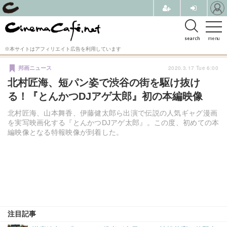
search
menu
※本サイトはアフィリエイト広告を利用しています
2020.3.17 Tue 6:00
邦画ニュース
北村匠海、短パン姿で渋谷の街を駆け抜け
る！『とんかつDJアゲ太郎』初の本編映像
北村匠海、山本舞香、伊藤健太郎ら出演で伝説の人気ギャグ漫画
を実写映画化する『とんかつDJアゲ太郎』。この度、初めての本
編映像となる特報映像が到着した。
注目記事