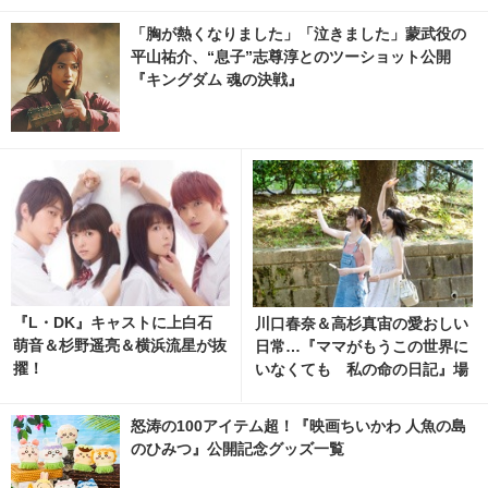
「胸が熱くなりました」「泣きました」蒙武役の
平山祐介、“息子”志尊淳とのツーショット公開
『キングダム 魂の決戦』
『L・DK』キャストに上白石
川口春奈＆高杉真宙の愛おしい
萌音＆杉野遥亮＆横浜流星が抜
日常…『ママがもうこの世界に
擢！
いなくても 私の命の日記』場
面写真 3枚目の写真・画像 | ci
nemacafe.net
怒涛の100アイテム超！『映画ちいかわ 人魚の島
のひみつ』公開記念グッズ一覧