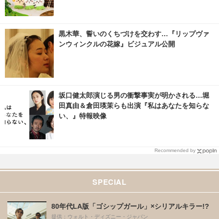
黒木華、誓いのくちづけを交わす…『リップヴァ
ンウィンクルの花嫁』ビジュアル公開
坂口健太郎演じる男の衝撃事実が明かされる…堀
田真由＆倉田瑛茉らも出演『私はあなたを知らな
い、』特報映像
Recommended by
SPECIAL
80年代LA版「ゴシップガール」×シリアルキラー!?
提供：ウォルト・ディズニー・ジャパン