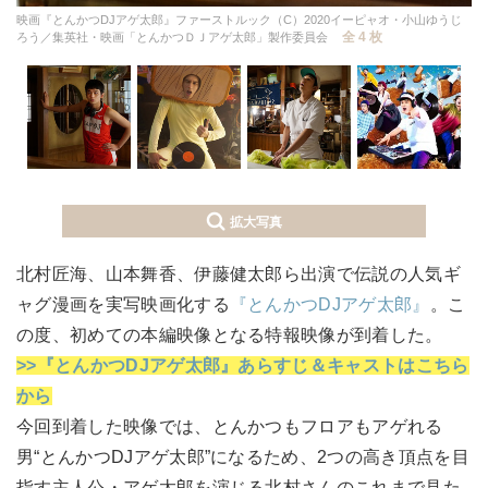
映画『とんかつDJアゲ太郎』ファーストルック（C）2020イーピャオ・小山ゆうじ
全 4 枚
ろう／集英社・映画「とんかつＤＪアゲ太郎」製作委員会
拡大写真
北村匠海、山本舞香、伊藤健太郎ら出演で伝説の人気ギ
ャグ漫画を実写映画化する
『とんかつDJアゲ太郎』
。こ
の度、初めての本編映像となる特報映像が到着した。
>>『とんかつDJアゲ太郎』あらすじ＆キャストはこちら
から
今回到着した映像では、とんかつもフロアもアゲれる
男“とんかつDJアゲ太郎”になるため、2つの高き頂点を目
指す主人公・アゲ太郎を演じる北村さんのこれまで見た