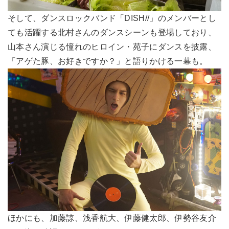
そして、ダンスロックバンド「DISH//」のメンバーとし
ても活躍する北村さんのダンスシーンも登場しており、
山本さん演じる憧れのヒロイン・苑子にダンスを披露、
「アゲた豚、お好きですか？」と語りかける一幕も。
ほかにも、加藤諒、浅香航大、伊藤健太郎、伊勢谷友介