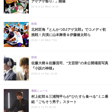
アゲアゲ祭り♪ 」開催
2016.3.23 Wed 16:45
映画
北村匠海『とんかつDJアゲ太郎』でコメディ初
挑戦！共演に山本舞香＆伊藤健太郎ら
2020.1.29 Wed 7:00
映画
佐藤大樹＆佐藤流司、“文芸部”の未公開場面写真
『小説の神様』
2020.3.14 Sat 12:30
最新ニュース
村上虹郎＆三浦翔平らが“ひたすら食べる”ミニ番
組「ごちそう男子」スタート
2020.3.13 Fri 20:00