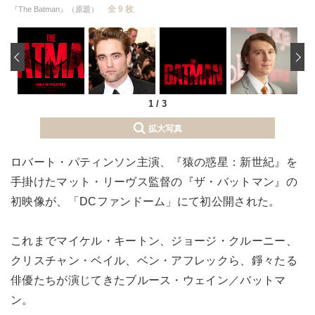
全 9 枚
『The Batman』（原題）
‹
1
/
3
拡大写真
ロバート・パティンソン主演、『猿の惑星：新世紀』を
手掛けたマット・リーヴス監督の『ザ・バットマン』の
初映像が、「DCファンドーム」にて初公開された。
これまでマイケル・キートン、ジョージ・クルーニー、
クリスチャン・ベイル、ベン・アフレックら、錚々たる
俳優たちが演じてきたブルース・ウェイン／バットマ
ン。