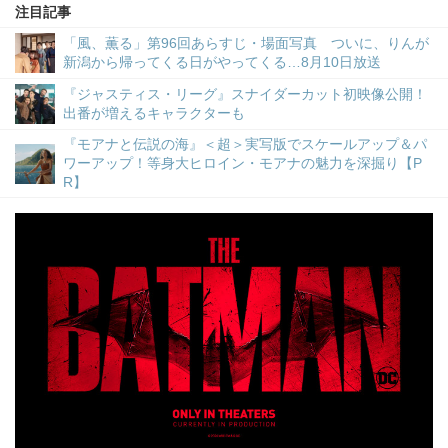
注目記事
「風、薫る」第96回あらすじ・場面写真 ついに、りんが
新潟から帰ってくる日がやってくる…8月10日放送
『ジャスティス・リーグ』スナイダーカット初映像公開！
出番が増えるキャラクターも
『モアナと伝説の海』＜超＞実写版でスケールアップ＆パ
ワーアップ！等身大ヒロイン・モアナの魅力を深掘り【P
R】