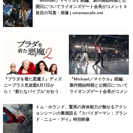
『Michael／マイケル』続編、製作開始時期と公
開日についてライオンズゲート会長がコメント 5
枚目の写真・画像 | cinemacafe.net
『プラダを着た悪魔２』ディズ
『Michael／マイケル』続編、
ニープラス見放題8月7日か
製作開始時期と公開日について
ら！ “新たなバイブル”がおう
ライオンズゲート会長がコメン
ち時間を煌めかせる
ト 2枚目の写真・画像 | cinem
acafe.net
トム・ホランド、驚異の身体能力が魅せるアクシ
ョンシーンの裏側語る『スパイダーマン：ブラン
ド・ニュー・デイ』特別映像