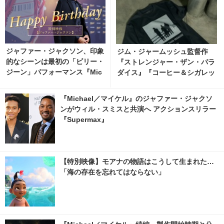
ジャファー・ジャクソン、印象
ジム・ジャームッシュ監督作
的なシーンは最初の「ビリー・
『ストレンジャー・ザン・パラ
ジーン」パフォーマンス『Mic
ダイス』『コーヒー＆シガレッ
hael／マイケル』インタビュ
ツ』bonjour recordsオフィシ
ー動画
ャルTシャツ発売 2枚目の写
『Michael／マイケル』のジャファー・ジャクソ
真・画像 | cinemacafe.net
ンがウィル・スミスと共演へ アクションスリラー
『Supermax』
【特別映像】モアナの物語はこうして生まれた…
「海の存在を忘れてはならない」