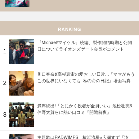
RANKING
『Michael/マイケル』続編、製作開始時期と公開
日についてライオンズゲート会長がコメント
川口春奈&高杉真宙の愛おしい日常...『ママがもう
この世界にいなくても 私の命の日記』場面写真
満席続出!「とにかく役者が全員いい」池松壮亮&
仲野太賀らに熱い口コミ『開戦前夜』
主題歌はRADWIMPS、横浜流星×広瀬すず『汝、