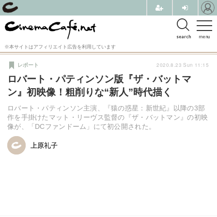
search
menu
※本サイトはアフィリエイト広告を利用しています
2020.8.23 Sun 11:15
レポート
ロバート・パティンソン版『ザ・バットマ
ン』初映像！粗削りな“新人”時代描く
ロバート・パティンソン主演、『猿の惑星：新世紀』以降の3部
作を手掛けたマット・リーヴス監督の『ザ・バットマン』の初映
像が、「DCファンドーム」にて初公開された。
上原礼子
上原礼子