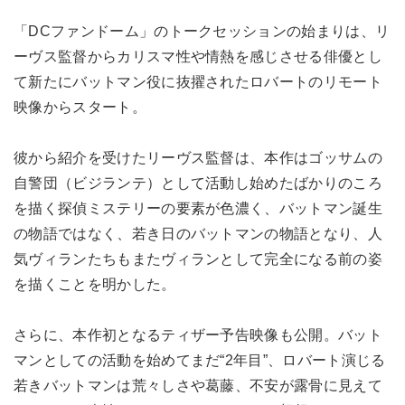
「DCファンドーム」のトークセッションの始まりは、リ
ーヴス監督からカリスマ性や情熱を感じさせる俳優とし
て新たにバットマン役に抜擢されたロバートのリモート
映像からスタート。
彼から紹介を受けたリーヴス監督は、本作はゴッサムの
自警団（ビジランテ）として活動し始めたばかりのころ
を描く探偵ミステリーの要素が色濃く、バットマン誕生
の物語ではなく、若き日のバットマンの物語となり、人
気ヴィランたちもまたヴィランとして完全になる前の姿
を描くことを明かした。
さらに、本作初となるティザー予告映像も公開。バット
マンとしての活動を始めてまだ“2年目”、ロバート演じる
若きバットマンは荒々しさや葛藤、不安が露骨に見えて