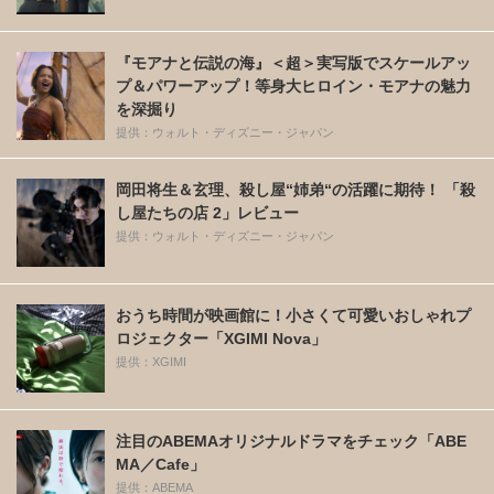
『モアナと伝説の海』＜超＞実写版でスケールアッ
プ＆パワーアップ！等身大ヒロイン・モアナの魅力
を深掘り
提供：ウォルト・ディズニー・ジャパン
岡田将生＆玄理、殺し屋“姉弟“の活躍に期待！ 「殺
し屋たちの店 2」レビュー
提供：ウォルト・ディズニー・ジャパン
おうち時間が映画館に！小さくて可愛いおしゃれプ
ロジェクター「XGIMI Nova」
提供：XGIMI
注目のABEMAオリジナルドラマをチェック「ABE
MA／Cafe」
提供：ABEMA