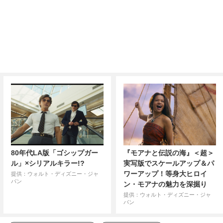
80年代LA版「ゴシップガー
『モアナと伝説の海』＜超＞
ル」×シリアルキラー!?
実写版でスケールアップ＆パ
ワーアップ！等身大ヒロイ
提供：ウォルト・ディズニー・ジャ
パン
ン・モアナの魅力を深掘り
提供：ウォルト・ディズニー・ジャ
パン