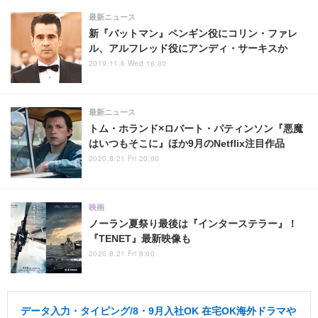
最新ニュース
新『バットマン』ペンギン役にコリン・ファレ
ル、アルフレッド役にアンディ・サーキスか
2019.11.6 Wed 16:30
最新ニュース
トム・ホランド×ロバート・パティンソン『悪魔
はいつもそこに』ほか9月のNetflix注目作品
2020.8.21 Fri 20:00
映画
ノーラン夏祭り最後は『インターステラー』！
『TENET』最新映像も
2020.8.21 Fri 8:00
データ入力・タイピング/8・9月入社OK 在宅OK海外ドラマや