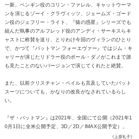
一新。ペンギン役のコリン・ファレル、キャットウーマ
ンを演じるゾーイ・クラヴィッツ、ジェームズ・ゴード
ン役のジェフリー・ライト、『猿の惑星』シリーズでも
組んだ執事のアルフレッド役のアンディ・サーキスらキ
ャストに称賛を送り、とりわけ今回のヴィランのひとり
で、かつて『バットマン フォーエヴァー』ではジム・キ
ャリーが演じたリドラー役のポール・ダノがこれまで誰
も見たことのないバージョンで演じてくれたと絶賛。
また、以前クリスチャン・ベイルも言及していたバット
スーツについても、かなりの改良がなされているらし
い。
『ザ・バットマン』は2021年、全国にて公開（2021年1
0月1日に全米公開予定、3D／2D／IMAX公開予定）。
《上原礼子》