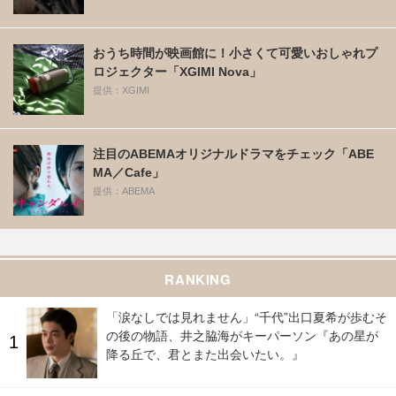
おうち時間が映画館に！小さくて可愛いおしゃれプ
ロジェクター「XGIMI Nova」
提供：XGIMI
注目のABEMAオリジナルドラマをチェック「ABE
MA／Cafe」
提供：ABEMA
RANKING
「涙なしでは見れません」“千代”出口夏希が歩むそ
の後の物語、井之脇海がキーパーソン『あの星が
降る丘で、君とまた出会いたい。』