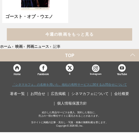
ゴースト・オブ・ウエノ
今週の映画をもっと見る
ホーム
›
映画
›
邦画ニュース
›
記事
TOP
X
Home
Facebook
Instagram
YouTube
「シネマカフェ」の名称を用いた、他社の有料サービスに関するお問合せについて
著者一覧
お問合せ
広告掲載
シネマカフェについて
会社概要
個人情報保護方針
紹介した商品/サービスを購入、契約した場合に、
売上の一部が弊社サイトに還元されることがあります。
当サイトに掲載の記事・見出し・写真・画像の無断転載を禁じます。
Copyright © 2026 IID, Inc.