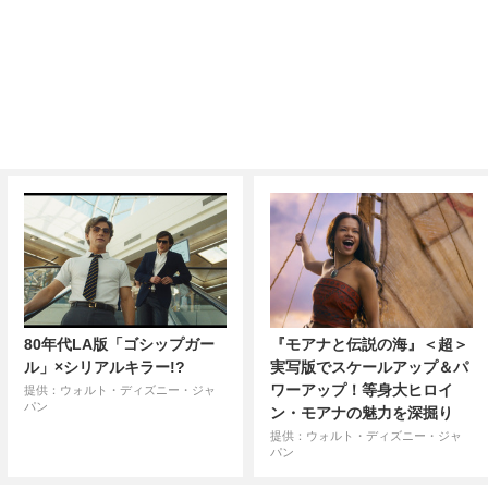
80年代LA版「ゴシップガー
『モアナと伝説の海』＜超＞
ル」×シリアルキラー!?
実写版でスケールアップ＆パ
ワーアップ！等身大ヒロイ
提供：ウォルト・ディズニー・ジャ
パン
ン・モアナの魅力を深掘り
提供：ウォルト・ディズニー・ジャ
パン