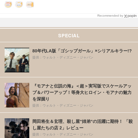
Recommended by
SPECIAL
80年代LA版「ゴシップガール」×シリアルキラー!?
提供：ウォルト・ディズニー・ジャパン
『モアナと伝説の海』＜超＞実写版でスケールアッ
プ＆パワーアップ！等身大ヒロイン・モアナの魅力
を深掘り
提供：ウォルト・ディズニー・ジャパン
岡田将生＆玄理、殺し屋“姉弟“の活躍に期待！ 「殺
し屋たちの店 2」レビュー
提供：ウォルト・ディズニー・ジャパン