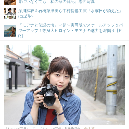
界にいなくても 私の命の日記』場面写真
深川麻衣＆石橋菜津美ら中村倫也主演『水曜日が消えた』
に出演へ
『モアナと伝説の海』＜超＞実写版でスケールアップ＆パ
ワーアップ！等身大ヒロイン・モアナの魅力を深掘り【P
R】
全 3 枚
『おもいで写眞』（C） 「おもいで写眞」製作委員会