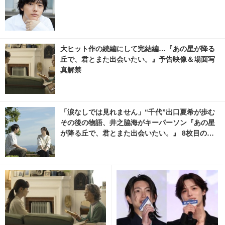
大ヒット作の続編にして完結編…『あの星が降る
丘で、君とまた出会いたい。』予告映像＆場面写
真解禁
「涙なしでは見れません」“千代”出口夏希が歩む
その後の物語、井之脇海がキーパーソン『あの星
が降る丘で、君とまた出会いたい。』 8枚目の写
真・画像 | cinemacafe.net