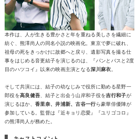
本作は、人が生きる豊かさと年を重ねる美しさを繊細に
紡ぐ、熊澤尚人の同名小説の映画化。東京で夢に破れ、
祖母の死をきっかけに故郷へと戻り、遺影写真を撮る仕
事をはじめる音更結子を演じるのは、『パンとバスと2度
目のハツコイ』以来の映画主演となる
深川麻衣
。
そして共演には、結子の幼なじみで役所に勤める星野一
郎役を
高良健吾
、結子と出会う山岸和子役を
吉行和子
が
演じるほか、
香里奈、井浦新、古谷一行
ら豪華俳優陣が
参加している。監督は『近キョリ恋愛』『ユリゴコロ』
の熊澤尚人が務めた。
キャストコメント