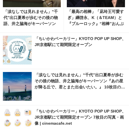
「涙なしでは見れません」“千
「最高の相棒」「凪玲王可愛す
代”出口夏希が歩むその後の物
ぎ」綱啓永、K（＆TEAM）と
語、井之脇海がキーパーソン
『ブルーロック』“相棒”おんぶ
『あの星が降る丘で、君とまた
ショット公開
出会いたい。』 9枚目の写真・
「ちいかわベーカリー」KYOTO POP UP SHOP、
画像 | cinemacafe.net
JR京都駅にて期間限定オープン
「涙なしでは見れません」“千代”出口夏希が歩む
その後の物語、井之脇海がキーパーソン『あの星
が降る丘で、君とまた出会いたい。』 10枚目の写
真・画像 | cinemacafe.net
「ちいかわベーカリー」KYOTO POP UP SHOP、
JR京都駅にて期間限定オープン 7枚目の写真・画
像 | cinemacafe.net