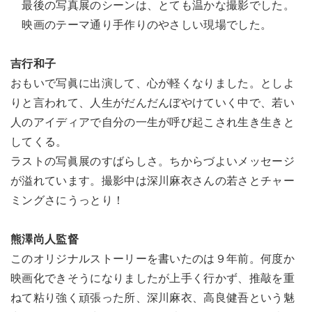
最後の写真展のシーンは、とても温かな撮影でした。
映画のテーマ通り手作りのやさしい現場でした。
吉行和子
おもいで写眞に出演して、心が軽くなりました。としよ
りと言われて、人生がだんだんぼやけていく中で、若い
人のアイディアで自分の一生が呼び起こされ生き生きと
してくる。
ラストの写眞展のすばらしさ。ちからづよいメッセージ
が溢れています。撮影中は深川麻衣さんの若さとチャー
ミングさにうっとり！
熊澤尚人監督
このオリジナルストーリーを書いたのは９年前。何度か
映画化できそうになりましたが上手く行かず、推敲を重
ねて粘り強く頑張った所、深川麻衣、高良健吾という魅