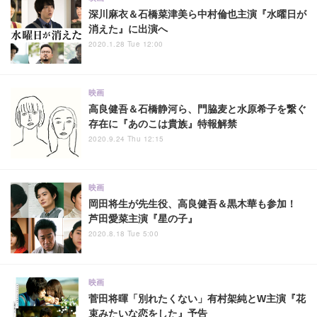
深川麻衣＆石橋菜津美ら中村倫也主演『水曜日が
消えた』に出演へ
2020.1.28 Tue 12:00
映画
高良健吾＆石橋静河ら、門脇麦と水原希子を繋ぐ
存在に『あのこは貴族』特報解禁
2020.9.24 Thu 12:15
映画
岡田将生が先生役、高良健吾＆黒木華も参加！
芦田愛菜主演『星の子』
2020.8.18 Tue 5:00
映画
菅田将暉「別れたくない」有村架純とW主演『花
束みたいな恋をした』予告