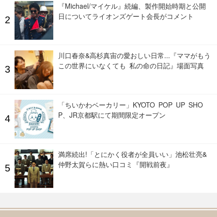
『Michael/マイケル』続編、製作開始時期と公開
日についてライオンズゲート会長がコメント
川口春奈&高杉真宙の愛おしい日常...『ママがもう
この世界にいなくても 私の命の日記』場面写真
「ちいかわベーカリー」KYOTO POP UP SHO
P、JR京都駅にて期間限定オープン
満席続出!「とにかく役者が全員いい」池松壮亮&
仲野太賀らに熱い口コミ『開戦前夜』