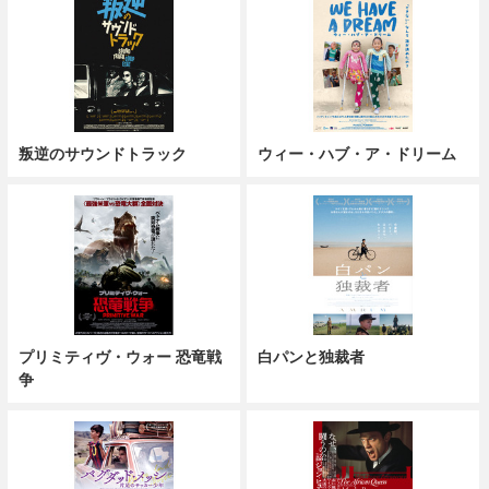
叛逆のサウンドトラック
ウィー・ハブ・ア・ドリーム
プリミティヴ・ウォー 恐竜戦
白パンと独裁者
争