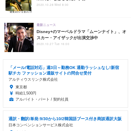
2020.10.28 Wed 8:00
最新ニュース
Disney+のマーベルドラマ「ムーンナイト」、オ
スカー・アイザックが出演交渉中
2020.10.27 Tue 16:00
「メール/電話対応」週3日～勤務OK 通勤ラッシュなし!新宿
駅チカ ファッション通販サイトの問合せ受付
アルティウスリンク株式会社
東京都
時給1,500円
アルバイト・パート / 契約社員
通訳・翻訳/単発:9/30から10/2韓国語ブース付き商談通訳大阪
日本コンベンションサービス株式会社