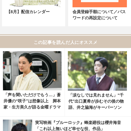
【8月】配信カレンダー
会員登録手順について／パス
ワードの再設定について
この記事を読んだ人にオススメ
「声を聞いただけでもう…」蒼
「涙なしでは見れません」“千
井優の“咲子”は想像以上 脚本
代”出口夏希が歩むその後の物
家・生方美久が語る金曜ドラマ
語、井之脇海がキーパーソン
「Tシャツが乾くまで」
『あの星が降る丘で、君とまた
出会いたい。』 4枚目の写真・
実写映画『ブルーロック』蜂楽廻役は櫻井海音
画像 | cinemacafe.net
「これ以上無いほど幸せな役、作品」