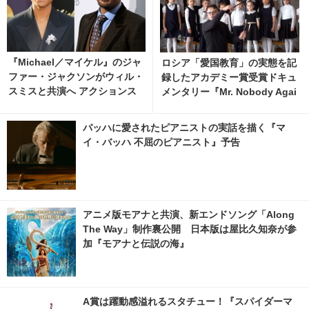
『Michael／マイケル』のジャ
ロシア「愛国教育」の実態を記
ファー・ジャクソンがウィル・
録したアカデミー賞受賞ドキュ
スミスと共演へ アクションス
メンタリー『Mr. Nobody Agai
リラー『Supermax』
nst Putin』2026年秋公開決定
バッハに愛されたピアニストの実話を描く『マ
イ・バッハ 不屈のピアニスト』予告
アニメ版モアナと共演、新エンドソング「Along
The Way」制作裏公開 日本版は屋比久知奈が参
加『モアナと伝説の海』
A賞は躍動感溢れるスタチュー！『スパイダーマ