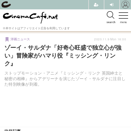
search
menu
※本サイトはアフィリエイト広告を利用しています
2020.11.9 Mon 16:00
洋画ニュース
ゾーイ・サルダナ「好奇心旺盛で独立心が強
い」冒険家がハマり役『ミッシング・リン
ク』
ストップモーション・アニメ『ミッシング・リンク 英国紳士と
秘密の相棒』からアデリーナを演じたゾーイ・サルダナに注目し
た特別映像が到着。