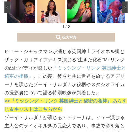
‹
1
/
2
拡大写真
ヒュー・ジャックマンが演じる英国紳士ライオネル卿と
ザック・ガリフィアナキス演じる“生きた化石”Mr.リンク
の凸凹バディが楽しい
『ミッシング・リンク 英国紳士と
秘密の相棒』
。この度、彼らと共に世界を旅するアデリ
ーナを演じたゾーイ・サルダナが役柄やスタジオライカ
の撮影裏について語る特別映像が到着した。
>>『ミッシング・リンク 英国紳士と秘密の相棒』あらす
じ＆キャストはこちらから
ゾーイ・サルダナが演じるアデリーナは、ヒュー演じる
主人公のライオネル卿の元恋人であり、事故で命を落と