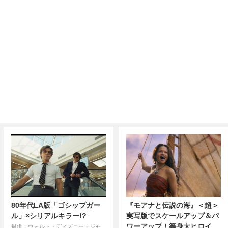
80年代LA版「ゴシップガー
『モアナと伝説の海』＜超＞
ル」×シリアルキラー!?
実写版でスケールアップ＆パ
ワーアップ！等身大ヒロイ
提供：ウォルト・ディズニー・ジャ