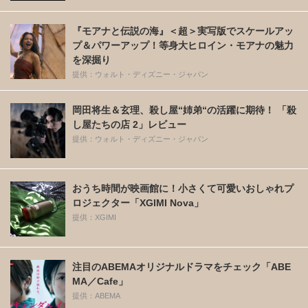
『モアナと伝説の海』＜超＞実写版でスケールアッ
プ＆パワーアップ！等身大ヒロイン・モアナの魅力
を深掘り
提供：ウォルト・ディズニー・ジャパン
岡田将生＆玄理、殺し屋“姉弟“の活躍に期待！ 「殺
し屋たちの店 2」レビュー
提供：ウォルト・ディズニー・ジャパン
おうち時間が映画館に！小さくて可愛いおしゃれプ
ロジェクター「XGIMI Nova」
提供：XGIMI
注目のABEMAオリジナルドラマをチェック「ABE
MA／Cafe」
提供：ABEMA