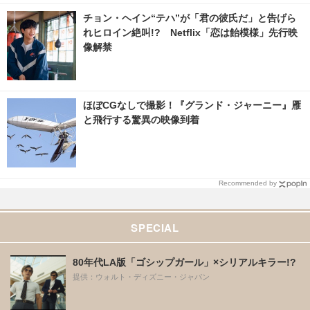
チョン・ヘイン“テハ”が「君の彼氏だ」と告げら
れヒロイン絶叫!? Netflix「恋は飴模様」先行映
像解禁
ほぼCGなしで撮影！『グランド・ジャーニー』雁
と飛行する驚異の映像到着
Recommended by
SPECIAL
80年代LA版「ゴシップガール」×シリアルキラー!?
提供：ウォルト・ディズニー・ジャパン