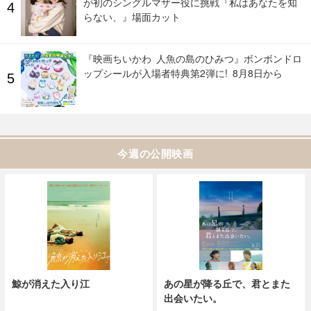
が初のシングルマザー役に挑戦『私はあなたを知
らない、』場面カット
『映画ちいかわ 人魚の島のひみつ』ボンボンドロ
ップシールが入場者特典第2弾に! 8月8日から
今週の公開映画
鯨が消えた入り江
あの星が降る丘で、君とまた
出会いたい。