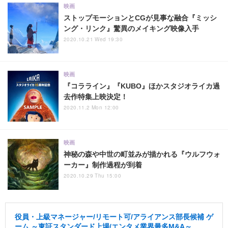
映画
ストップモーションとCGが見事な融合『ミッシ
ング・リンク』驚異のメイキング映像入手
2020.10.21 Wed 19:30
映画
『コラライン』『KUBO』ほかスタジオライカ過
去作特集上映決定！
2020.11.2 Mon 12:00
映画
神秘の森や中世の町並みが描かれる『ウルフウォ
ーカー』制作過程が到着
2020.10.29 Thu 15:00
役員・上級マネージャー/リモート可/アライアンス部長候補 ゲ
ーム ～東証スタンダード上場/エンタメ業界最多M&A～