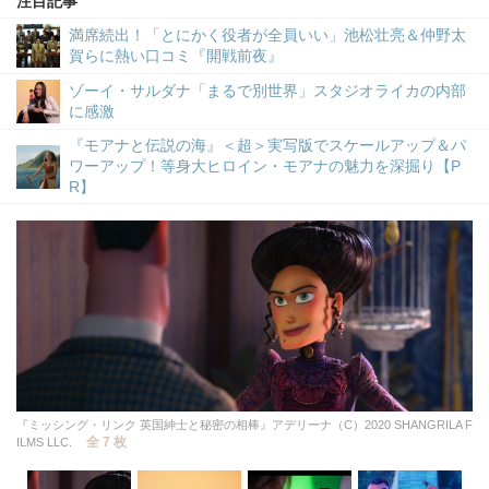
注目記事
満席続出！「とにかく役者が全員いい」池松壮亮＆仲野太
賀らに熱い口コミ『開戦前夜』
ゾーイ・サルダナ「まるで別世界」スタジオライカの内部
に感激
『モアナと伝説の海』＜超＞実写版でスケールアップ＆パ
ワーアップ！等身大ヒロイン・モアナの魅力を深掘り【P
R】
『ミッシング・リンク 英国紳士と秘密の相棒』アデリーナ（C）2020 SHANGRILA F
全 7 枚
ILMS LLC.