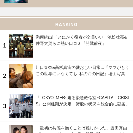
RANKING
満席続出!「とにかく役者が全員いい」池松壮亮&
仲野太賀らに熱い口コミ『開戦前夜』
川口春奈&高杉真宙の愛おしい日常...『ママがもう
この世界にいなくても 私の命の日記』場面写真
『TOKYO MER~走る緊急救命室~CAPITAL CRISI
S』公開延期が決定「諸般の状況を総合的に勘案」
「最初は共感を抱くことは難しかった」堀田真由