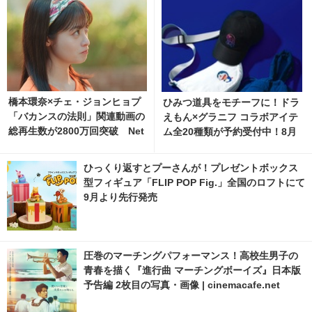
橋本環奈×チェ・ジョンヒョプ
ひみつ道具をモチーフに！ドラ
「バカンスの法則」関連動画の
えもん×グラニフ コラボアイテ
総再生数が2800万回突破 Net
ム全20種類が予約受付中！8月
flixでも反響
11日より発売 2枚目の写真・画
像 | cinemacafe.net
ひっくり返すとプーさんが！プレゼントボックス
型フィギュア「FLIP POP Fig.」全国のロフトにて
9月より先行発売
圧巻のマーチングパフォーマンス！高校生男子の
青春を描く『進行曲 マーチングボーイズ』日本版
予告編 2枚目の写真・画像 | cinemacafe.net