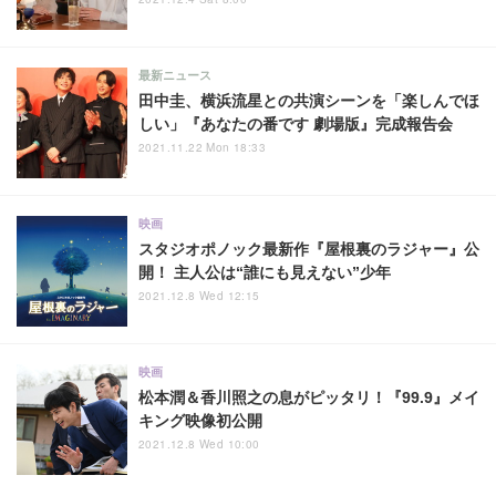
最新ニュース
田中圭、横浜流星との共演シーンを「楽しんでほ
しい」『あなたの番です 劇場版』完成報告会
2021.11.22 Mon 18:33
映画
スタジオポノック最新作『屋根裏のラジャー』公
開！ 主人公は“誰にも見えない”少年
2021.12.8 Wed 12:15
映画
松本潤＆香川照之の息がピッタリ！『99.9』メイ
キング映像初公開
2021.12.8 Wed 10:00