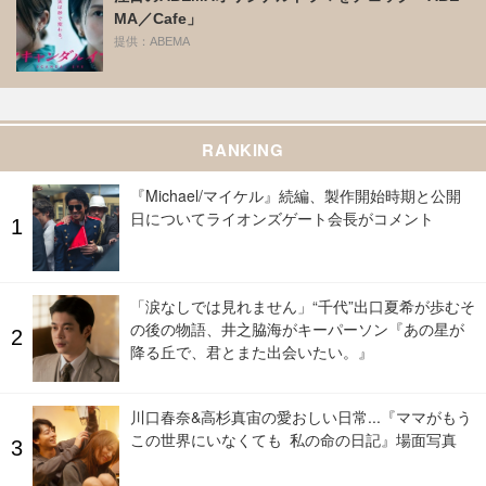
MA／Cafe」
提供：ABEMA
RANKING
『Michael/マイケル』続編、製作開始時期と公開
日についてライオンズゲート会長がコメント
「涙なしでは見れません」“千代”出口夏希が歩むそ
の後の物語、井之脇海がキーパーソン『あの星が
降る丘で、君とまた出会いたい。』
川口春奈&高杉真宙の愛おしい日常...『ママがもう
この世界にいなくても 私の命の日記』場面写真