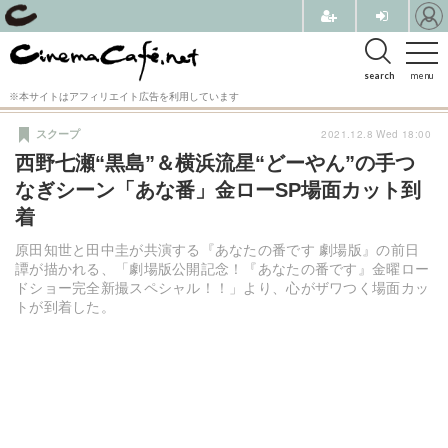
search
menu
※本サイトはアフィリエイト広告を利用しています
2021.12.8 Wed 18:00
スクープ
西野七瀬“黒島”＆横浜流星“どーやん”の手つ
なぎシーン「あな番」金ローSP場面カット到
着
原田知世と田中圭が共演する『あなたの番です 劇場版』の前日
譚が描かれる、「劇場版公開記念！『あなたの番です』金曜ロー
ドショー完全新撮スペシャル！！」より、心がザワつく場面カッ
トが到着した。