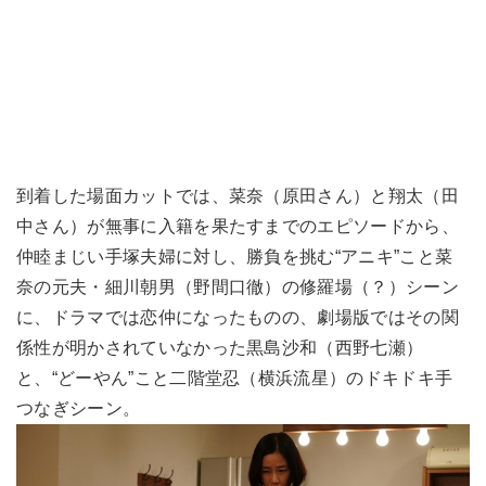
到着した場面カットでは、菜奈（原田さん）と翔太（田
中さん）が無事に入籍を果たすまでのエピソードから、
仲睦まじい手塚夫婦に対し、勝負を挑む“アニキ”こと菜
奈の元夫・細川朝男（野間口徹）の修羅場（？）シーン
に、ドラマでは恋仲になったものの、劇場版ではその関
係性が明かされていなかった黒島沙和（西野七瀬）
と、“どーやん”こと二階堂忍（横浜流星）のドキドキ手
つなぎシーン。