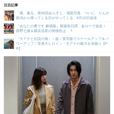
注目記事
「風、薫る」第96回あらすじ・場面写真 ついに、りんが
新潟から帰ってくる日がやってくる…8月10日放送
『あなたの番です 劇場版』新撮前日譚、金ローで放送！
西野七瀬＆横浜流星の関係性は…？
『モアナと伝説の海』＜超＞実写版でスケールアップ＆パ
ワーアップ！等身大ヒロイン・モアナの魅力を深掘り【P
R】