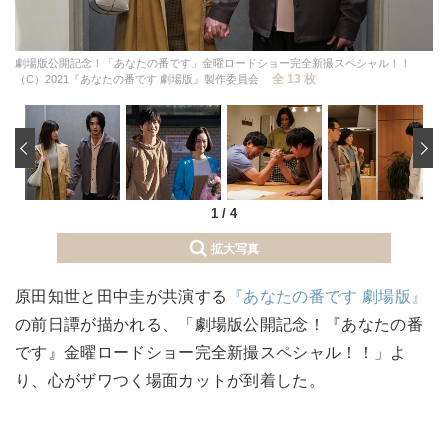
劇場版公開記念！「あなたの番です」金曜ロードショー完全新撮スペシャル！！
全 13 枚
（C）2021『あなたの番です 劇場版』製作委員会
‹
1
/
4
拡大写真
原田知世と田中圭が共演する
『あなたの番です 劇場版』
の前日譚が描かれる、「劇場版公開記念！『あなたの番
です』金曜ロードショー完全新撮スペシャル！！」よ
り、心がザワつく場面カットが到着した。