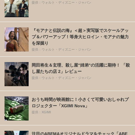
提供：ウォルト・ディズニー・ジャパン
『モアナと伝説の海』＜超＞実写版でスケールアッ
プ＆パワーアップ！等身大ヒロイン・モアナの魅力
を深掘り
提供：ウォルト・ディズニー・ジャパン
岡田将生＆玄理、殺し屋“姉弟“の活躍に期待！ 「殺
し屋たちの店 2」レビュー
提供：ウォルト・ディズニー・ジャパン
おうち時間が映画館に！小さくて可愛いおしゃれプ
ロジェクター「XGIMI Nova」
提供：XGIMI
注目のABEMAオリジナルドラマをチェック「ABE