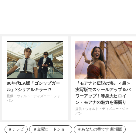
80年代LA版「ゴシップガー
『モアナと伝説の海』＜超＞
ル」×シリアルキラー!?
実写版でスケールアップ＆パ
ワーアップ！等身大ヒロイ
提供：ウォルト・ディズニー・ジャ
パン
ン・モアナの魅力を深掘り
提供：ウォルト・ディズニー・ジャ
パン
テレビ
金曜ロードショー
あなたの番です 劇場版