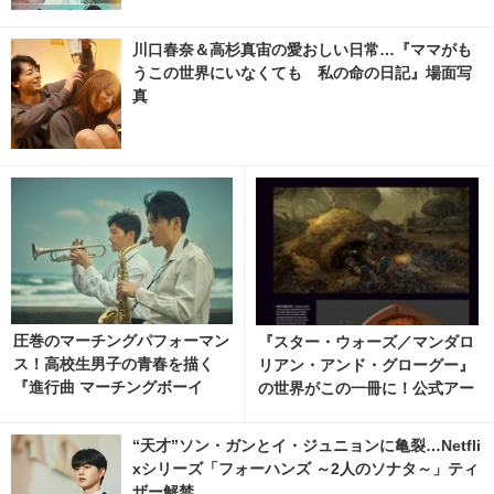
川口春奈＆高杉真宙の愛おしい日常…『ママがも
うこの世界にいなくても 私の命の日記』場面写
真
圧巻のマーチングパフォーマン
『スター・ウォーズ／マンダロ
ス！高校生男子の青春を描く
リアン・アンド・グローグー』
『進行曲 マーチングボーイ
の世界がこの一冊に！公式アー
ズ』日本版予告編
トブック、12月9日発売決定 5
枚目の写真・画像 | cinemacaf
“天才”ソン・ガンとイ・ジュニョンに亀裂…Netfli
e.net
xシリーズ「フォーハンズ ～2人のソナタ～」ティ
ザー解禁