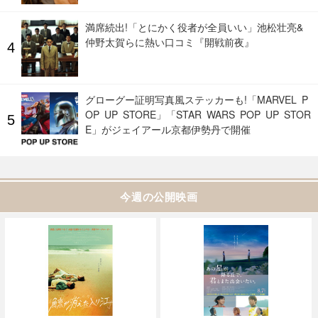
満席続出!「とにかく役者が全員いい」池松壮亮&
仲野太賀らに熱い口コミ『開戦前夜』
グローグー証明写真風ステッカーも!「MARVEL P
OP UP STORE」「STAR WARS POP UP STOR
E」がジェイアール京都伊勢丹で開催
今週の公開映画