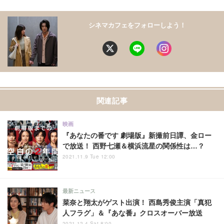
シネマカフェをフォローしよう！
関連記事
映画
『あなたの番です 劇場版』新撮前日譚、金ロー
で放送！ 西野七瀬＆横浜流星の関係性は…？
2021.11.9 Tue 12:00
最新ニュース
菜奈と翔太がゲスト出演！ 西島秀俊主演「真犯
人フラグ」＆『あな番』クロスオーバー放送
2021.12.4 Sat 8:00