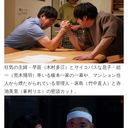
狂気の主婦・早苗（木村多江）とサイコパスな息子・総
一（荒木飛羽）率いる榎本一家の一幕や、マンション住
人から煙たがられている管理人・床島（竹中直人）と赤
池美里（峯村リエ）の密談カット。