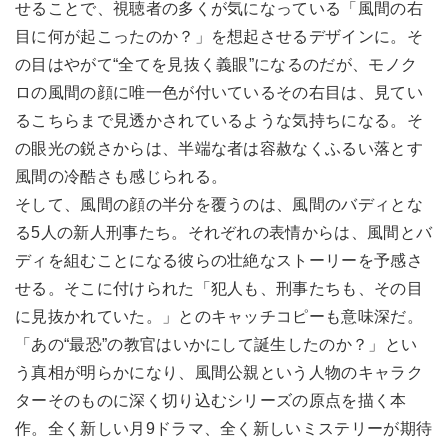
せることで、視聴者の多くが気になっている「風間の右
目に何が起こったのか？」を想起させるデザインに。そ
の目はやがて“全てを見抜く義眼”になるのだが、モノク
ロの風間の顔に唯一色が付いているその右目は、見てい
るこちらまで見透かされているような気持ちになる。そ
の眼光の鋭さからは、半端な者は容赦なくふるい落とす
風間の冷酷さも感じられる。
そして、風間の顔の半分を覆うのは、風間のバディとな
る5人の新人刑事たち。それぞれの表情からは、風間とバ
ディを組むことになる彼らの壮絶なストーリーを予感さ
せる。そこに付けられた「犯人も、刑事たちも、その目
に見抜かれていた。」とのキャッチコピーも意味深だ。
「あの“最恐”の教官はいかにして誕生したのか？」とい
う真相が明らかになり、風間公親という人物のキャラク
ターそのものに深く切り込むシリーズの原点を描く本
作。全く新しい月9ドラマ、全く新しいミステリーが期待