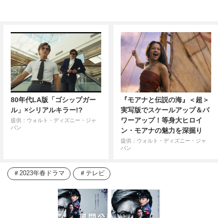
80年代LA版「ゴシップガー
『モアナと伝説の海』＜超＞
ル」×シリアルキラー!?
実写版でスケールアップ＆パ
ワーアップ！等身大ヒロイ
提供：ウォルト・ディズニー・ジャ
パン
ン・モアナの魅力を深掘り
提供：ウォルト・ディズニー・ジャ
パン
2023年春ドラマ
テレビ