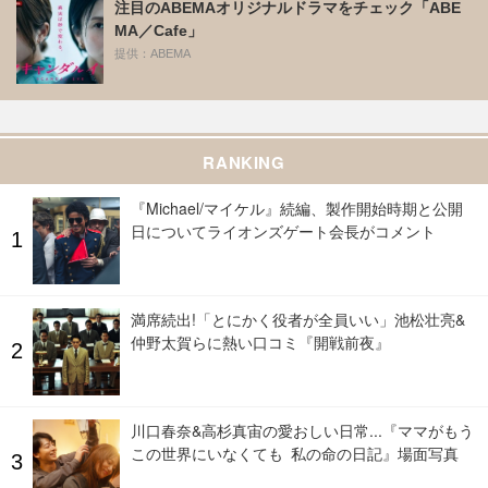
注目のABEMAオリジナルドラマをチェック「ABE
MA／Cafe」
提供：ABEMA
RANKING
『Michael/マイケル』続編、製作開始時期と公開
日についてライオンズゲート会長がコメント
満席続出!「とにかく役者が全員いい」池松壮亮&
仲野太賀らに熱い口コミ『開戦前夜』
川口春奈&高杉真宙の愛おしい日常...『ママがもう
この世界にいなくても 私の命の日記』場面写真