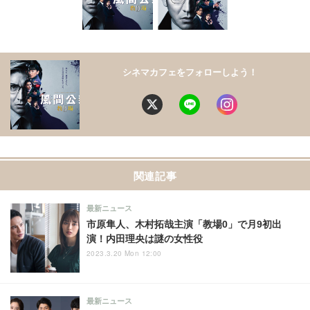
シネマカフェをフォローしよう！
関連記事
最新ニュース
市原隼人、木村拓哉主演「教場0」で月9初出
演！内田理央は謎の女性役
2023.3.20 Mon 12:00
最新ニュース