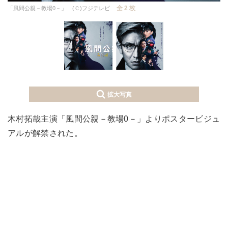
全 2 枚
「風間公親－教場0－」 (Ｃ)フジテレビ
拡大写真
木村拓哉主演「風間公親－教場0－」よりポスタービジュ
アルが解禁された。