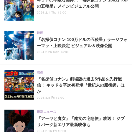
キッドの不敵な笑み…『名探偵コナン 100万ドル
の五稜星』メインビジュアル公開
2024.2.1 Thu 16:00
映画
『名探偵コナン 100万ドルの五稜星』ラージフォ
ーマット上映決定 ビジュアル＆映像公開
2024.2.26 Mon 14:30
映画
『名探偵コナン』劇場版の過去5作品を先行配
信！ キッド＆平次初登場『世紀末の魔術師』ほ
か
2024.3.8 Fri 13:00
最新ニュース
『アーヤと魔女』『魔女の宅急便』放送！ ジブ
リパーク新エリア最新映像も
2024.2.16 Fri 12:20