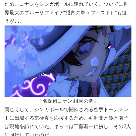
ため、コナンをシンガポールに連れていく。ついでに世
界最大のブルーサファイア“紺青の拳（フィスト）”も狙
うが…。
『名探偵コナン 紺青の拳』
同じくして、シンガポールで開催される空手トーナメン
トに出場する京極真を応援するため、毛利蘭と鈴木園子
は現地を訪れていた。キッドは工藤新一に扮し、その2人
に同行していたのだ。