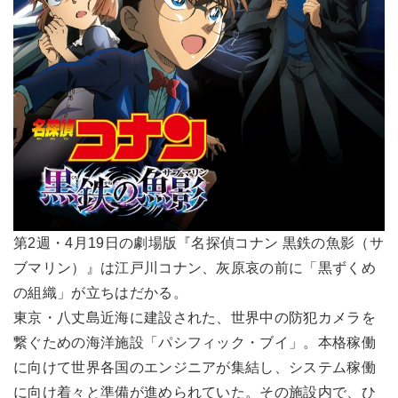
第2週・4月19日の劇場版『名探偵コナン 黒鉄の魚影（サ
ブマリン）』は江戸川コナン、灰原哀の前に「黒ずくめ
の組織」が立ちはだかる。
東京・八丈島近海に建設された、世界中の防犯カメラを
繋ぐための海洋施設「パシフィック・ブイ」。本格稼働
に向けて世界各国のエンジニアが集結し、システム稼働
に向け着々と準備が進められていた。その施設内で、ひ