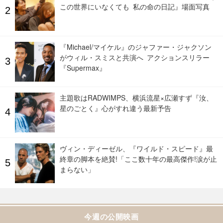
この世界にいなくても 私の命の日記』場面写真
『Michael/マイケル』のジャファー・ジャクソン
がウィル・スミスと共演へ アクションスリラー
『Supermax』
主題歌はRADWIMPS、横浜流星×広瀬すず『汝、
星のごとく』心がすれ違う最新予告
ヴィン・ディーゼル、『ワイルド・スピード』最
終章の脚本を絶賛!「ここ数十年の最高傑作!涙が止
まらない」
今週の公開映画