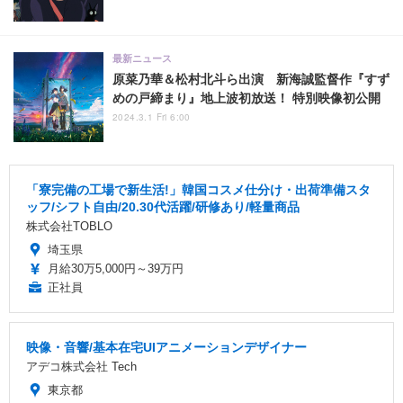
最新ニュース
原菜乃華＆松村北斗ら出演 新海誠監督作『すず
めの戸締まり』地上波初放送！ 特別映像初公開
2024.3.1 Fri 6:00
「寮完備の工場で新生活!」韓国コスメ仕分け・出荷準備スタ
ッフ/シフト自由/20.30代活躍/研修あり/軽量商品
株式会社TOBLO
埼玉県
月給30万5,000円～39万円
正社員
映像・音響/基本在宅UIアニメーションデザイナー
アデコ株式会社 Tech
東京都