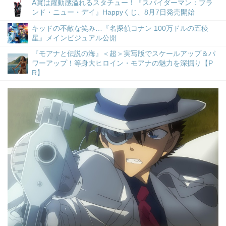
A賞は躍動感溢れるスタチュー！『スパイダーマン：ブラ
ンド・ニュー・デイ』Happyくじ、8月7日発売開始
キッドの不敵な笑み…『名探偵コナン 100万ドルの五稜
星』メインビジュアル公開
『モアナと伝説の海』＜超＞実写版でスケールアップ＆パ
ワーアップ！等身大ヒロイン・モアナの魅力を深掘り【P
R】