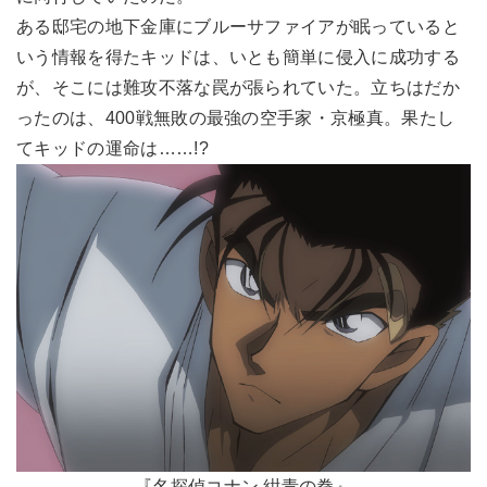
ある邸宅の地下金庫にブルーサファイアが眠っていると
いう情報を得たキッドは、いとも簡単に侵入に成功する
が、そこには難攻不落な罠が張られていた。立ちはだか
ったのは、400戦無敗の最強の空手家・京極真。果たし
てキッドの運命は……!?
『名探偵コナン 紺青の拳』