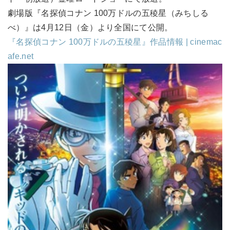
劇場版『名探偵コナン 100万ドルの五稜星（みちしる
べ）』は4月12日（金）より全国にて公開。
『名探偵コナン 100万ドルの五稜星』作品情報 | cinemac
afe.net