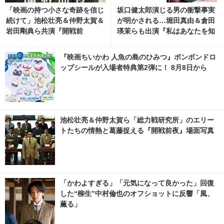
「映画の持つ小さな奇跡を信じ
坂口健太郎演じる男の衝撃事実
続けて」池松壮亮＆仲野太賀＆
が明かされる…堀田真由＆倉田
岩田剛典ら共演『開戦前
瑛茉らも出演『私はあなたを知
夜』“完全版”として7月31日公
らない、』特報映像
開
『映画ちいかわ 人魚の島のひみつ』ボンボンドロ
ップシールが入場者特典第2弾に！ 8月8日から
池松壮亮＆仲野太賀ら「総力戦研究所」のエリー
トたちの情熱と葛藤捉える『開戦前夜』場面写真
「かわよすぎる」「元気になって良かった」回復
した“柳生”中村倫也のオフショットに反響「風、
薫る」