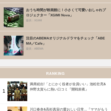
おうち時間が映画館に！小さくて可愛いおしゃれプ
ロジェクター「XGIMI Nova」
提供：XGIMI
注目のABEMAオリジナルドラマをチェック「ABE
MA／Cafe」
提供：ABEMA
RANKING
満席続出!「とにかく役者が全員いい」池松壮亮&
仲野太賀らに熱い口コミ『開戦前夜』
川口春奈&高杉真宙の愛おしい日常...『ママがもう