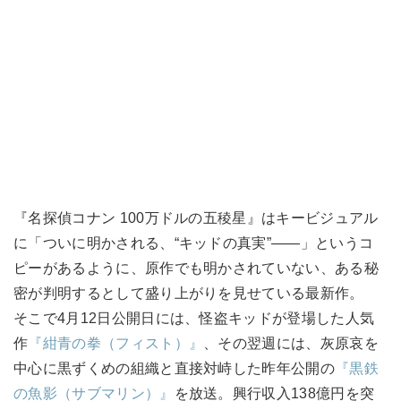
『名探偵コナン 100万ドルの五稜星』はキービジュアル
に「ついに明かされる、“キッドの真実”――」というコ
ピーがあるように、原作でも明かされていない、ある秘
密が判明するとして盛り上がりを見せている最新作。
そこで4月12日公開日には、怪盗キッドが登場した人気
作
『紺青の拳（フィスト）』
、その翌週には、灰原哀を
中心に黒ずくめの組織と直接対峙した昨年公開の
『黒鉄
の魚影（サブマリン）』
を放送。興行収入138億円を突