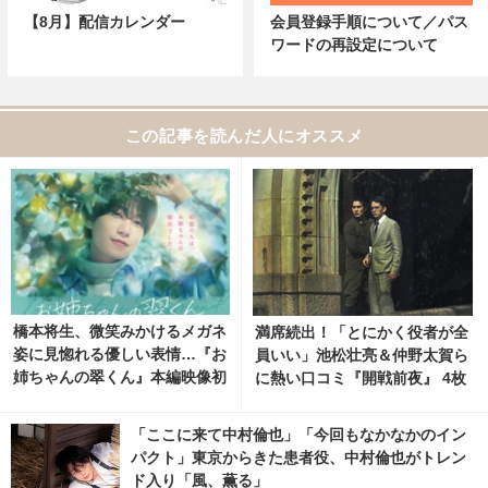
【8月】配信カレンダー
会員登録手順について／パス
ワードの再設定について
この記事を読んだ人にオススメ
橋本将生、微笑みかけるメガネ
満席続出！「とにかく役者が全
姿に見惚れる優しい表情…『お
員いい」池松壮亮＆仲野太賀ら
姉ちゃんの翠くん』本編映像初
に熱い口コミ『開戦前夜』 4枚
公開！
目の写真・画像 | cinemacafe.
net
「ここに来て中村倫也」「今回もなかなかのイン
パクト」東京からきた患者役、中村倫也がトレン
ド入り「風、薫る」