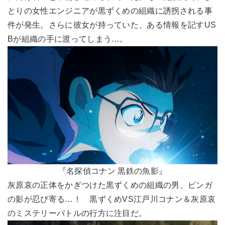
とりの女性エンジニアが黒ずくめの組織に誘拐される事
件が発生。さらに彼女が持っていた、ある情報を記すUS
Bが組織の手に渡ってしまう…。
『名探偵コナン 黒鉄の魚影』
灰原哀の正体をかぎつけた黒ずくめの組織の男、ピンガ
の影が忍び寄る…！ 黒ずくめVS江戸川コナン＆灰原哀
のミステリーバトルの行方に注目だ。