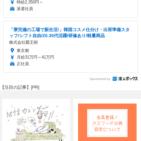
時給2,350円～
派遣社員
「寮完備の工場で新生活!」韓国コスメ仕分け・出荷準備スタ
ッフ/シフト自由/20.30代活躍/研修あり/軽量商品
株式会社覇王樹
東京都
月給31万円～41万円
正社員
Sponsored by
【注目の記事】[PR]