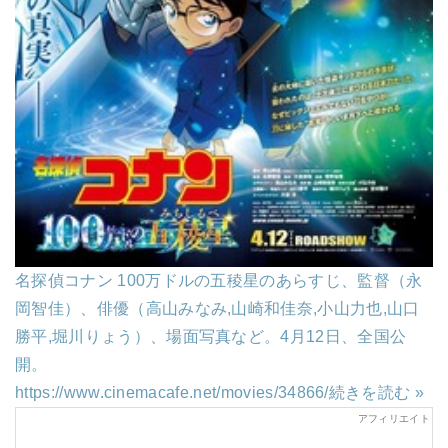
名探偵コナン 100万ドルの五稜星のあらすじ、監督（永
岡智佳）、俳優（高山みなみ,山崎和佳奈,小山力也,山口
勝平,堀川りょう）、場面写真など。4月12日、全国公
開。
https://www.cinemacafe.net/movies/34866/
続きを読む »