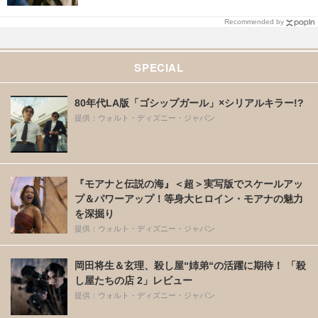
Recommended by
SPECIAL
80年代LA版「ゴシップガール」×シリアルキラー!?
提供：ウォルト・ディズニー・ジャパン
『モアナと伝説の海』＜超＞実写版でスケールアッ
プ＆パワーアップ！等身大ヒロイン・モアナの魅力
を深掘り
提供：ウォルト・ディズニー・ジャパン
岡田将生＆玄理、殺し屋“姉弟“の活躍に期待！ 「殺
し屋たちの店 2」レビュー
提供：ウォルト・ディズニー・ジャパン