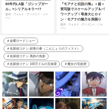
80年代LA版「ゴシップガー
『モアナと伝説の海』＜超＞
ル」×シリアルキラー!?
実写版でスケールアップ＆パ
ワーアップ！等身大ヒロイ
提供：ウォルト・ディズニー・ジャ
パン
ン・モアナの魅力を深掘り
提供：ウォルト・ディズニー・ジャ
パン
金曜ロードショー
名探偵コナン 紺青の拳（こんじょうのフィスト）
名探偵コナン 黒鉄の魚影
名探偵コナン 100万ドルの五稜星
魔女の宅急便