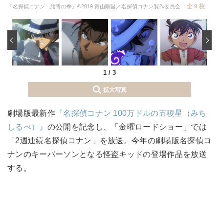
全 9 枚
『名探偵コナン 紺青の拳』©2019 青山剛昌／名探偵コナン製作委員会
‹
1
/
3
拡大写真
劇場版最新作
『名探偵コナン 100万ドルの五稜星（みち
しるべ）』
の公開を記念し、「金曜ロードショー」では
「2週連続名探偵コナン」を放送。今年の劇場版名探偵コ
ナンのキーパーソンとなる怪盗キッドの登場作品を放送
する。