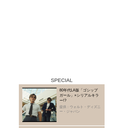
SPECIAL
80年代LA版「ゴシップ
ガール」×シリアルキラ
ー!?
提供：ウォルト・ディズニ
ー・ジャパン