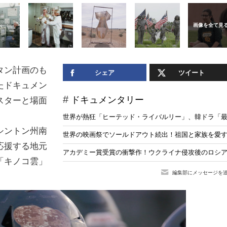
タン計画のも
シェア
ツイート
たドキュメン
ドキュメンタリー
スターと場面
世界が熱狂「ヒーテッド・ライバルリー」、韓ドラ「最愛
シントン州南
世界の映画祭でソールドアウト続出！祖国と家族を愛
応援する地元
アカデミー賞受賞の衝撃作！ウクライナ侵攻後のロシ
「キノコ雲」
編集部にメッセージを