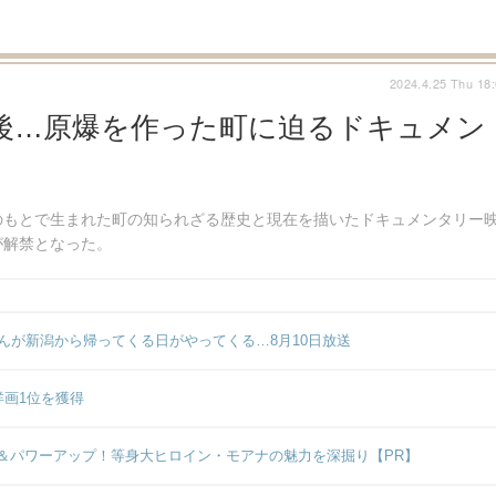
2024.4.25 Thu 18
後…原爆を作った町に迫るドキュメン
のもとで生まれた町の知られざる歴史と現在を描いたドキュメンタリー
が解禁となった。
んが新潟から帰ってくる日がやってくる…8月10日放送
洋画1位を獲得
＆パワーアップ！等身大ヒロイン・モアナの魅力を深掘り【PR】