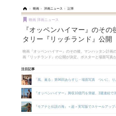
ホーム
›
映画
›
洋画ニュース
›
記事
映画
洋画ニュース
『オッペンハイマー』のその
タリー『リッチランド』公開
映画『オッペンハイマー』のその後、マンハッタン計画
画『リッチランド』の公開が決定。ポスターと場面写真
注目記事
「風、薫る」第96回あらすじ・場面写真 ついに、り
『オッペンハイマー』興収10億円を突破、3週連続で
『モアナと伝説の海』＜超＞実写版でスケールアップ