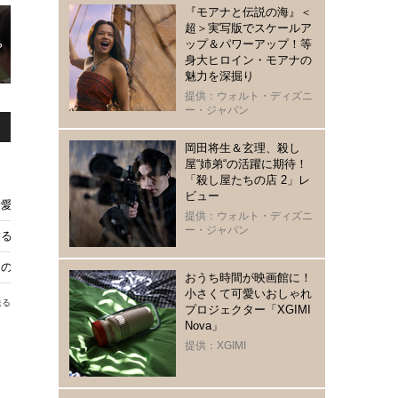
『モアナと伝説の海』＜
超＞実写版でスケールア
ップ＆パワーアップ！等
身大ヒロイン・モアナの
魅力を深掘り
提供：ウォルト・ディズニ
ー・ジャパン
岡田将生＆玄理、殺し
屋“姉弟“の活躍に期待！
「殺し屋たちの店 2」レ
ビュー
の社員」ほかU-NEXT8月の注目作品
提供：ウォルト・ディズニ
ー・ジャパン
するジャーナリストが贈る『さよなら、私のロシア』公開決定
アの愛国教育の全貌を暴く『プーチンの愛国教室』日本版予告
おうち時間が映画館に！
小さくて可愛いおしゃれ
送る
プロジェクター「XGIMI
Nova」
提供：XGIMI