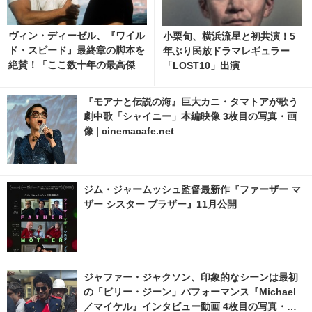
ヴィン・ディーゼル、『ワイル
小栗旬、横浜流星と初共演！5
ド・スピード』最終章の脚本を
年ぶり民放ドラマレギュラー
絶賛！「ここ数十年の最高傑
「LOST10」出演
作！涙が止まらない」
『モアナと伝説の海』巨大カニ・タマトアが歌う
劇中歌「シャイニー」本編映像 3枚目の写真・画
像 | cinemacafe.net
ジム・ジャームッシュ監督最新作『ファーザー マ
ザー シスター ブラザー』11月公開
ジャファー・ジャクソン、印象的なシーンは最初
の「ビリー・ジーン」パフォーマンス『Michael
／マイケル』インタビュー動画 4枚目の写真・画