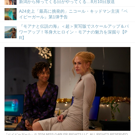
新潟から帰ってくる日がやってくる…8月10日放送
A24史上「最高に挑発的」ニコール・キッドマン主演『ベ
イビーガール』第1弾予告
『モアナと伝説の海』＜超＞実写版でスケールアップ＆パ
ワーアップ！等身大ヒロイン・モアナの魅力を深掘り【P
R】
『ベイビーガール』© 2024 MISS GABLER RIGHTS LLC. ALL RIGHTS RESERVED.