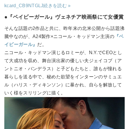
kcard_CB9NTGLJ
続きを読む »
●『ベイビーガール』ヴェネチア映画祭にて女優賞
そんな話題の2作品と共に、昨年末の北米公開から話題沸
騰中なのが、A24製作×ニコール・キッドマン主演の
『ベ
イビーガール』
だ。
ニコール・キッドマン演じるロミーが、N.Y.でCEOとし
て大成功を収め、舞台演出家の優しい夫ジェイコブ（ア
ントニオ・バンデラス）と子どもたちと、誰もが憧れる
暮らしを送る中で、秘めた欲望をインターンのサミュエ
ル（ハリス・ディキンソン）に暴かれ、自らを解放して
いく様をスリリングに描く。