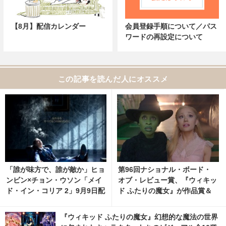
【8月】配信カレンダー
会員登録手順について／パス
ワードの再設定について
この記事を読んだ人にオススメ
「誰が味方で、誰が敵か」ヒョ
第96回ナショナル・ボード・
ンビン×チョン・ウソン「メイ
オブ・レビュー賞、『ウィキッ
ド・イン・コリア 2」9月9日配
ド ふたりの魔女』が作品賞＆
信開始
監督賞受賞
『ウィキッド ふたりの魔女』幻想的な魔法の世界