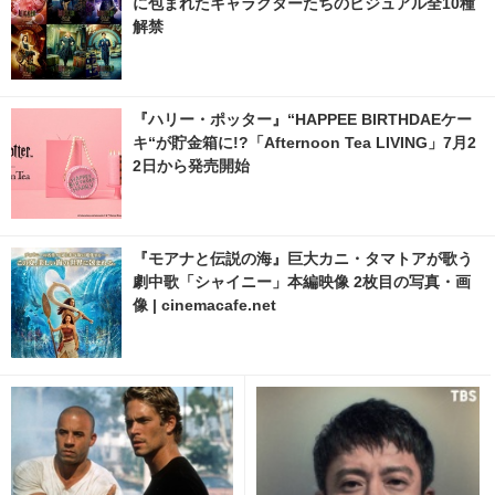
に包まれたキャラクターたちのビジュアル全10種
解禁
『ハリー・ポッター』“HAPPEE BIRTHDAEケー
キ“が貯金箱に!?「Afternoon Tea LIVING」7月2
2日から発売開始
『モアナと伝説の海』巨大カニ・タマトアが歌う
劇中歌「シャイニー」本編映像 2枚目の写真・画
像 | cinemacafe.net