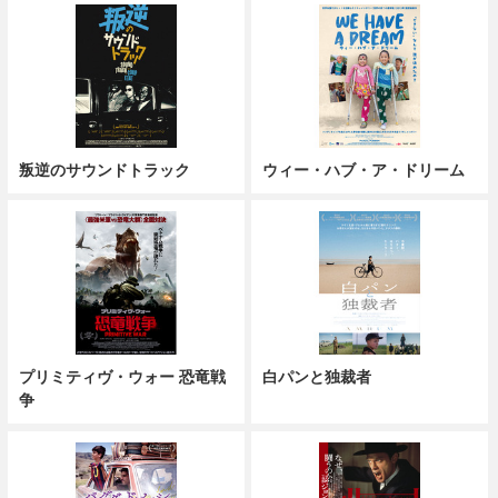
叛逆のサウンドトラック
ウィー・ハブ・ア・ドリーム
プリミティヴ・ウォー 恐竜戦
白パンと独裁者
争