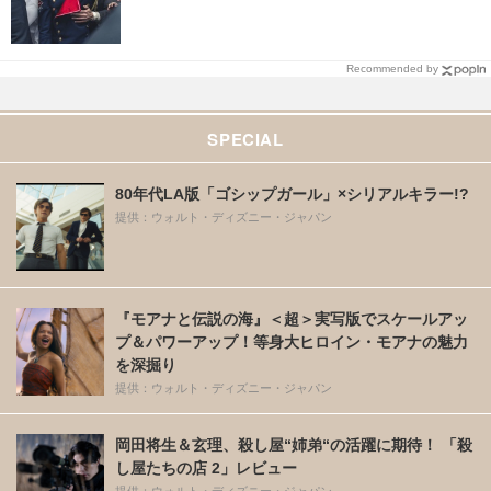
像 | cinemacafe.net
Recommended by
SPECIAL
80年代LA版「ゴシップガール」×シリアルキラー!?
提供：ウォルト・ディズニー・ジャパン
『モアナと伝説の海』＜超＞実写版でスケールアッ
プ＆パワーアップ！等身大ヒロイン・モアナの魅力
を深掘り
提供：ウォルト・ディズニー・ジャパン
岡田将生＆玄理、殺し屋“姉弟“の活躍に期待！ 「殺
し屋たちの店 2」レビュー
提供：ウォルト・ディズニー・ジャパン