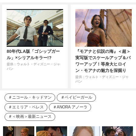
80年代LA版「ゴシップガー
『モアナと伝説の海』＜超＞
ル」×シリアルキラー!?
実写版でスケールアップ＆パ
ワーアップ！等身大ヒロイ
提供：ウォルト・ディズニー・ジャ
パン
ン・モアナの魅力を深掘り
提供：ウォルト・ディズニー・ジャ
パン
ニコール・キッドマン
ベイビーガール
エミリア・ペレス
ANORA アノーラ
＜映画＞最新ニュース