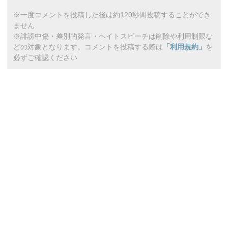
※一度コメントを投稿した後は約120秒間投稿することができ
ません
※誹謗中傷・差別的発言・ヘイトスピーチは削除や利用制限な
どの対象となります。コメントを投稿する際は
「利用規約」
を
必ずご確認ください