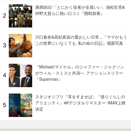
満席続出!「とにかく役者が全員いい」池松壮亮&
仲野太賀らに熱い口コミ『開戦前夜』
川口春奈&高杉真宙の愛おしい日常...『ママがもう
この世界にいなくても 私の命の日記』場面写真
『Michael/マイケル』のジャファー・ジャクソン
がウィル・スミスと共演へ アクションスリラー
『Supermax』
スタジオジブリ『耳をすませば』『借りぐらしの
アリエッティ』4Kデジタルリマスター IMAX上映
決定