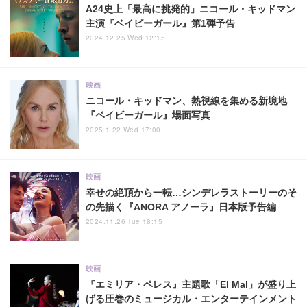
A24史上「最高に挑発的」ニコール・キッドマン
主演『ベイビーガール』第1弾予告
2024.12.25 Wed 12:15
映画
ニコール・キッドマン、熱視線を集める新境地
『ベイビーガール』場面写真
2025.1.22 Wed 17:00
映画
幸せの絶頂から一転…シンデレラストーリーのそ
の先描く『ANORA アノーラ』日本版予告編
2024.11.26 Tue 18:15
映画
『エミリア・ペレス』主題歌「El Mal」が盛り上
げる圧巻のミュージカル・エンターテインメント