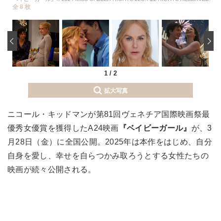
全 8 枚
‹
1
/
2
拡大写真
ニコール・キッドマンが第81回ヴェネチア国際映画祭最
優秀女優賞を獲得したA24映画
『ベイビーガール』
が、3
月28日（金）に全国公開。2025年は本作をはじめ、自分
自身を愛し、幸せを自らつかみ取ろうとする女性たちの
映画が続々公開される。