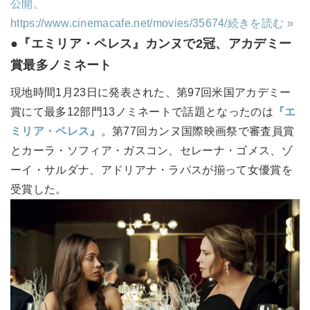
公開。
https://www.cinemacafe.net/movies/35674/
続きを読む »
●『エミリア・ペレス』カンヌで2冠
、
アカデミー
賞最多ノミネート
現地時間1月23日に発表された、第97回米国アカデミー
賞にて最多12部門13ノミネートで話題となったのは
『エ
ミリア・ペレス』
。第77回カンヌ国際映画祭で審査員賞
とカーラ・ソフィア・ガスコン、セレーナ・ゴメス、ゾ
ーイ・サルダナ、アドリアナ・ラパスが揃って女優賞を
受賞した。