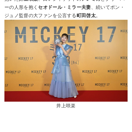
ーの人形を抱く
セオドール・ミラー夫妻
、続いてポン・
ジュノ監督の大ファンを公言する
町田啓太
。
井上咲楽