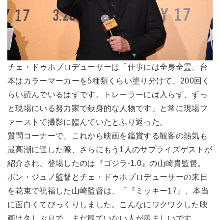
チェ・ドゥホプロデューサーは「仕事には全身全霊、台
本はカラーマーカーを5種類くらい塗り分けて、200回く
らい読んでいるはずです。トレーラーには入らず、ずっ
と現場にいる努力家で献身的な人物です」と常に現場フ
ァーストで撮影に臨んでいたとふり返った。
質問コーナーで、これから映画を鑑賞する観客の熱気も
最高潮に達した際、さらにもう1人のサプライズゲストが
紹介され、登場したのは『ゴジラ-1.0』の山崎貴監督。
ポン・ジュノ監督とチェ・ドゥホプロデューサーの来日
を花束で祝福した山崎監督は、「『ミッキー17』、本当
に面白くてびっくりしました。こんなにワクワクした映
画は久しぶりで、まだ観ていない人が羨ましいです