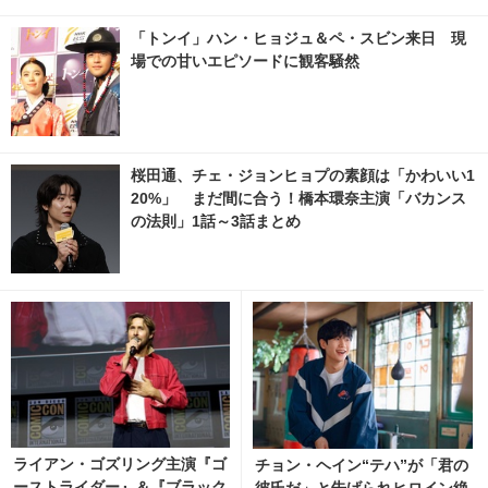
「トンイ」ハン・ヒョジュ＆ペ・スビン来日 現
場での甘いエピソードに観客騒然
桜田通、チェ・ジョンヒョプの素顔は「かわいい1
20%」 まだ間に合う！橋本環奈主演「バカンス
の法則」1話～3話まとめ
ライアン・ゴズリング主演『ゴ
チョン・ヘイン“テハ”が「君の
ーストライダー』＆『ブラック
彼氏だ」と告げられヒロイン絶