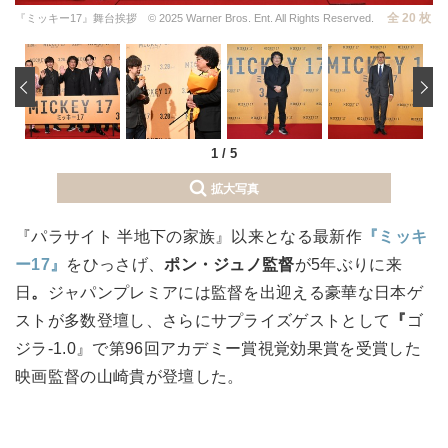
全 20 枚
『ミッキー17』舞台挨拶 © 2025 Warner Bros. Ent. All Rights Reserved.
‹
1
/
5
拡大写真
『パラサイト 半地下の家族』以来となる最新作
『ミッキ
ー17』
をひっさげ、
ポン・ジュノ監督
が5年ぶりに来
日
。
ジャパンプレミアには監督を出迎える豪華な日本ゲ
ストが多数登壇し、さらにサプライズゲストとして
『
ゴ
ジラ-1.0』で第96回アカデミー賞視覚効果賞を受賞した
映画監督の山崎貴が登壇した。