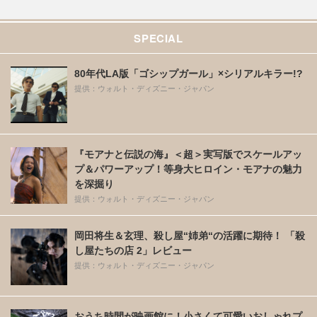
SPECIAL
80年代LA版「ゴシップガール」×シリアルキラー!?
提供：ウォルト・ディズニー・ジャパン
『モアナと伝説の海』＜超＞実写版でスケールアッ
プ＆パワーアップ！等身大ヒロイン・モアナの魅力
を深掘り
提供：ウォルト・ディズニー・ジャパン
岡田将生＆玄理、殺し屋“姉弟“の活躍に期待！ 「殺
し屋たちの店 2」レビュー
提供：ウォルト・ディズニー・ジャパン
おうち時間が映画館に！小さくて可愛いおしゃれプ