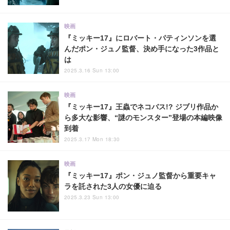
映画
『ミッキー17』にロバート・パティンソンを選
んだポン・ジュノ監督、決め手になった3作品と
は
2025.3.16 Sun 13:00
映画
『ミッキー17』王蟲でネコバス!? ジブリ作品か
ら多大な影響、“謎のモンスター”登場の本編映像
到着
2025.3.17 Mon 18:30
映画
『ミッキー17』ポン・ジュノ監督から重要キャ
ラを託された3人の女優に迫る
2025.3.23 Sun 13:00