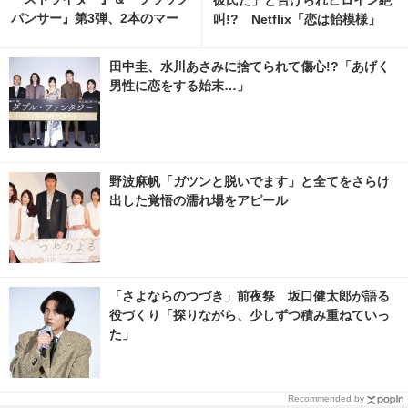
パンサー』第3弾、2本のマー
叫!? Netflix「恋は飴模様」
ベル映画が製作決定
先行映像解禁
田中圭、水川あさみに捨てられて傷心!?「あげく
男性に恋をする始末…」
野波麻帆「ガツンと脱いでます」と全てをさらけ
出した覚悟の濡れ場をアピール
「さよならのつづき」前夜祭 坂口健太郎が語る
役づくり「探りながら、少しずつ積み重ねていっ
た」
Recommended by