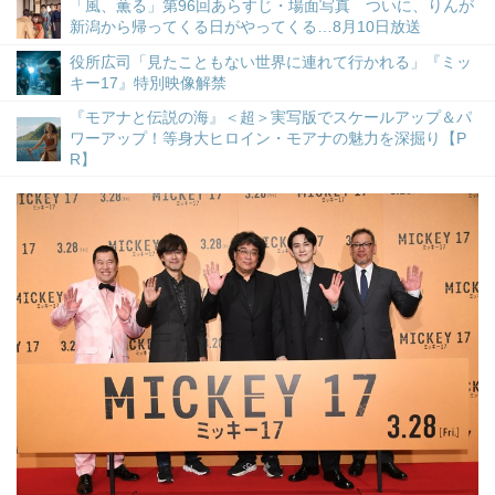
「風、薫る」第96回あらすじ・場面写真 ついに、りんが
新潟から帰ってくる日がやってくる…8月10日放送
役所広司「見たこともない世界に連れて行かれる」『ミッ
キー17』特別映像解禁
『モアナと伝説の海』＜超＞実写版でスケールアップ＆パ
ワーアップ！等身大ヒロイン・モアナの魅力を深掘り【P
R】