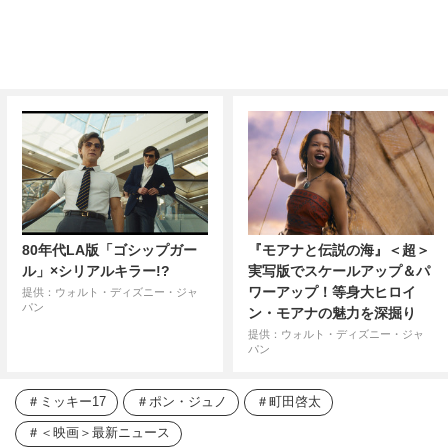
80年代LA版「ゴシップガー
『モアナと伝説の海』＜超＞
ル」×シリアルキラー!?
実写版でスケールアップ＆パ
ワーアップ！等身大ヒロイ
提供：ウォルト・ディズニー・ジャ
パン
ン・モアナの魅力を深掘り
提供：ウォルト・ディズニー・ジャ
パン
ミッキー17
ポン・ジュノ
町田啓太
＜映画＞最新ニュース