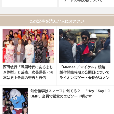
この記事を読んだ人にオススメ
西田敏行「戦国時代にあるまじ
『Michael／マイケル』続編、
き体型」と反省、次長課長・河
製作開始時期と公開日について
本は史上最高の秀吉と自信
ライオンズゲート会長がコメン
ト 1枚目の写真・画像 | cinem
acafe.net
知念侑李はスマーフに似てる？ 「Hey！Say！J
UMP」全員で鑑賞のエピソード明かす