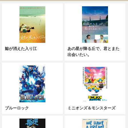
鯨が消えた入り江
あの星が降る丘で、君とまた
出会いたい。
ブルーロック
ミニオンズ＆モンスターズ