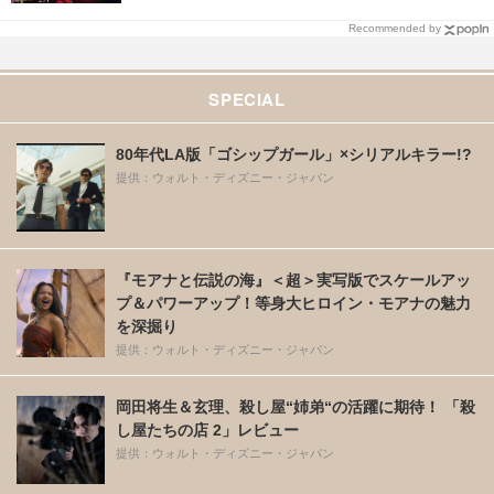
Recommended by
SPECIAL
80年代LA版「ゴシップガール」×シリアルキラー!?
提供：ウォルト・ディズニー・ジャパン
『モアナと伝説の海』＜超＞実写版でスケールアッ
プ＆パワーアップ！等身大ヒロイン・モアナの魅力
を深掘り
提供：ウォルト・ディズニー・ジャパン
岡田将生＆玄理、殺し屋“姉弟“の活躍に期待！ 「殺
し屋たちの店 2」レビュー
提供：ウォルト・ディズニー・ジャパン