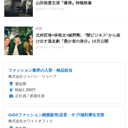
山田裕貴主演『爆弾』特報映像
2025.4.17 Thu 5:00
映画
北村匠海×林裕太×綾野剛、“闇ビジネス”から抜
け出す逃走劇『愚か者の身分』10月公開
2025.4.17 Thu 4:00
ファッション業界の入荷・検品担当
株式会社ジャパン・リリーフ
愛知県
時給1,300円
正社員 / 派遣社員
GIGI/ファッション雑貨販売/店長・サブ/福利厚生充実
株式会社ホワイトオフィス