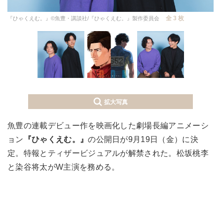
全 3 枚
『ひゃくえむ。』©魚豊・講談社/『ひゃくえむ。』製作委員会
拡大写真
魚豊の連載デビュー作を映画化した劇場長編アニメーシ
ョン
『ひゃくえむ。』
の公開日が9月19日（金）に決
定。特報とティザービジュアルが解禁された。松坂桃李
と染谷将太がW主演を務める。