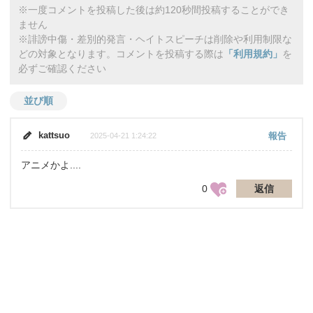
※一度コメントを投稿した後は約120秒間投稿することができ
ません
※誹謗中傷・差別的発言・ヘイトスピーチは削除や利用制限な
どの対象となります。コメントを投稿する際は
「利用規約」
を
必ずご確認ください
並び順
kattsuo
報告
2025-04-21 1:24:22
アニメかよ....
0
返信