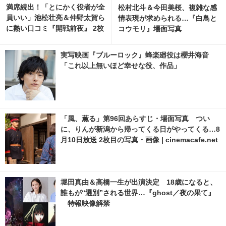
満席続出！「とにかく役者が全
松村北斗＆今田美桜、複雑な感
員いい」池松壮亮＆仲野太賀ら
情表現が求められる…『白鳥と
に熱い口コミ『開戦前夜』 2枚
コウモリ』場面写真
目の写真・画像 | cinemacafe.
net
実写映画『ブルーロック』蜂楽廻役は櫻井海音
「これ以上無いほど幸せな役、作品」
「風、薫る」第96回あらすじ・場面写真 つい
に、りんが新潟から帰ってくる日がやってくる…8
月10日放送 2枚目の写真・画像 | cinemacafe.net
堀田真由＆高橋一生が出演決定 18歳になると、
誰もが“選別”される世界…『ghost／夜の果て』
特報映像解禁