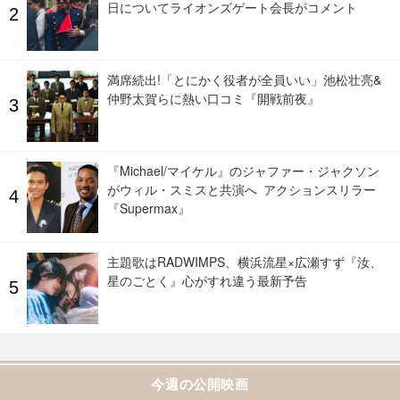
日についてライオンズゲート会長がコメント
満席続出!「とにかく役者が全員いい」池松壮亮&
仲野太賀らに熱い口コミ『開戦前夜』
『Michael/マイケル』のジャファー・ジャクソン
がウィル・スミスと共演へ アクションスリラー
『Supermax』
主題歌はRADWIMPS、横浜流星×広瀬すず『汝、
星のごとく』心がすれ違う最新予告
今週の公開映画