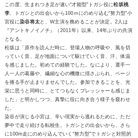
この度、生まれつき足が速い“才能型”トガシ役に
松坂桃
李
、トガシとの出会いから100ｍにのめり込む“努力型”小
宮役に
染谷将太
と、W主演を務めることが決定。2人は
『アントキノイノチ』（2011年）以来、14年ぶりの共演
となる。
松坂は「原作を読んだ時に、登場人物の呼吸や、風を切
っていく音、足が地面について駆けていく音、汗、体温
を感じました。初めての経験でした。なにより、選手一
人一人の葛藤や、繊細な心の機微に揺さぶられ、ページ
を捲る手が止まりませんでした。参加できることを、光
栄に思うと同時に、とてつもなくプレッシャーも感じま
した」と明かしつつ、真摯に役に向き合う様子を窺わせ
た。
染谷が演じる小宮は、辛い現実から逃れるために、ただ
夢中で走り続ける転校生。トガシとの出会いから、さら
に100m走にのめり込んでいく“努力型”でトガシと対照的