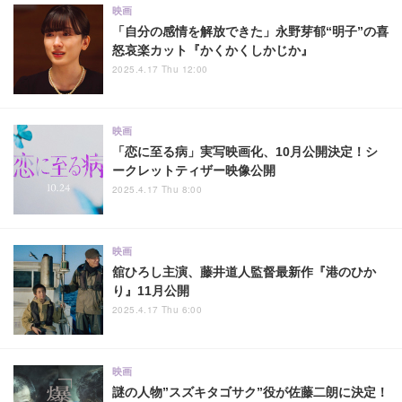
映画
「自分の感情を解放できた」永野芽郁“明子”の喜
怒哀楽カット『かくかくしかじか』
2025.4.17 Thu 12:00
映画
「恋に至る病」実写映画化、10月公開決定！シ
ークレットティザー映像公開
2025.4.17 Thu 8:00
映画
舘ひろし主演、藤井道人監督最新作『港のひか
り』11月公開
2025.4.17 Thu 6:00
映画
謎の人物”スズキタゴサク”役が佐藤二朗に決定！