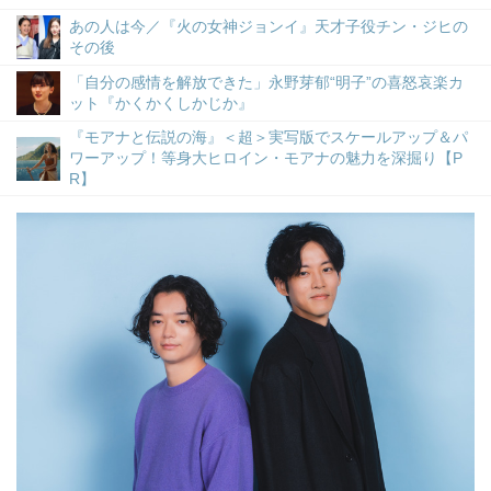
あの人は今／『火の女神ジョンイ』天才子役チン・ジヒの
その後
「自分の感情を解放できた」永野芽郁“明子”の喜怒哀楽カ
ット『かくかくしかじか』
『モアナと伝説の海』＜超＞実写版でスケールアップ＆パ
ワーアップ！等身大ヒロイン・モアナの魅力を深掘り【P
R】