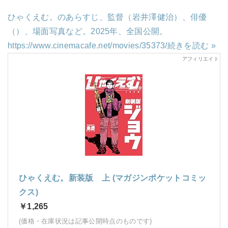
ひゃくえむ。のあらすじ、監督（岩井澤健治）、俳優
（）、場面写真など。2025年、全国公開。
https://www.cinemacafe.net/movies/35373/
続きを読む »
ひゃくえむ。新装版 上 (マガジンポケットコミッ
クス)
￥1,265
(価格・在庫状況は記事公開時点のものです)