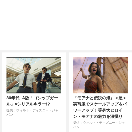
80年代LA版「ゴシップガー
『モアナと伝説の海』＜超＞
ル」×シリアルキラー!?
実写版でスケールアップ＆パ
ワーアップ！等身大ヒロイ
提供：ウォルト・ディズニー・ジャ
パン
ン・モアナの魅力を深掘り
提供：ウォルト・ディズニー・ジャ
パン