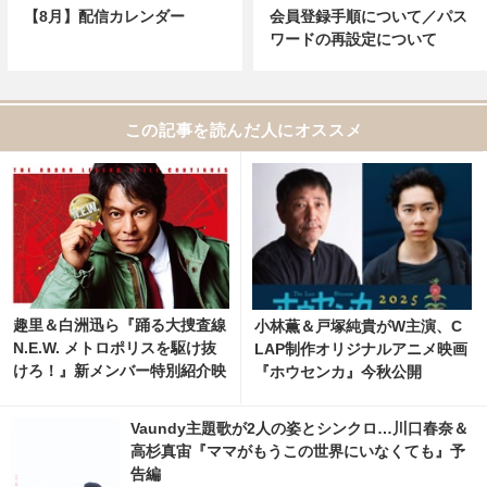
【8月】配信カレンダー
会員登録手順について／パス
ワードの再設定について
この記事を読んだ人にオススメ
趣里＆白洲迅ら『踊る大捜査線
小林薫＆戸塚純貴がW主演、C
N.E.W. メトロポリスを駆け抜
LAP制作オリジナルアニメ映画
けろ！』新メンバー特別紹介映
『ホウセンカ』今秋公開
像
Vaundy主題歌が2人の姿とシンクロ…川口春奈＆
高杉真宙『ママがもうこの世界にいなくても』予
告編