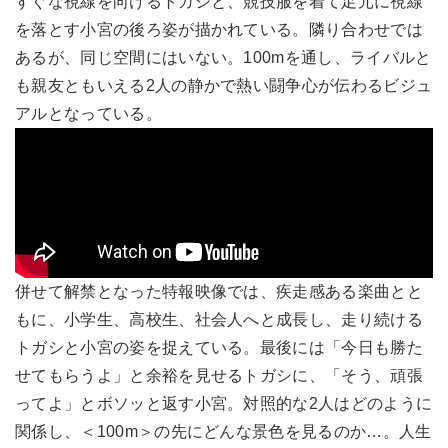
すぐな視線を向けるトガシと、競技服を着て足元に視線
を落とす小宮の後ろ姿が描かれている。隣り合わせでは
あるが、同じ空間にはいない。100mを通し、ライバルと
も親友ともいえる2人の静かで熱い闘争心が伝わるビジュ
アルとなっている。
併せて解禁となった特報映像では、疾走感ある楽曲とと
もに、小学生、高校生、社会人へと成長し、走り続ける
トガシと小宮の姿を捉えている。最後には「今日も勝た
せてもらうよ」と余裕を見せるトガシに、「そう、頑張
ってよ」とボソッと返す小宮。対照的な2人はどのように
関係し、＜100m＞の先にどんな景色を見るのか…。人生