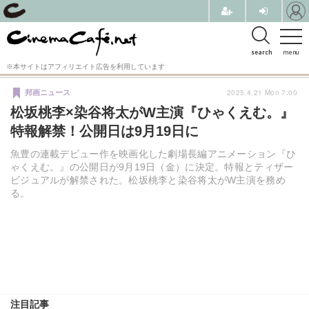
search
menu
※本サイトはアフィリエイト広告を利用しています
2025.4.21 Mon 7:00
邦画ニュース
松坂桃李×染谷将太がW主演『ひゃくえむ。』
特報解禁！公開日は9月19日に
魚豊の連載デビュー作を映画化した劇場長編アニメーション『ひ
ゃくえむ。』の公開日が9月19日（金）に決定。特報とティザー
ビジュアルが解禁された。松坂桃李と染谷将太がW主演を務め
る。
注目記事