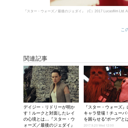
『スター・ウォーズ／最後のジェダイ』（C）2017 Lucasfilm Ltd. All Ri
こ
関連記事
デイジー・リドリーが明か
『スター・ウォーズ』
す！ルークと対面したレイ
キャラ登場！チューバ
の心境とは…『スター・ウ
を困らせる“ポーグ”とは
ォーズ／最後のジェダイ』
2017.9.20 Wed 12:00