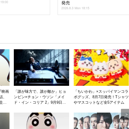
 19:00
発売
2026.8.3 Mon 18:15
『映画
「誰が味方で、誰が敵か」ヒョ
「ちいかわ」×スッパイマンコラ
話、
ンビン×チョン・ウソン「メイ
ボグッズ、8月7日発売！Tシャツ
圭吾
ド・イン・コリア 2」9月9日配
やマスコットなど全5アイテム
バレ
信開始