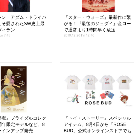
レン＝アダム・ドライバ
『スター・ウォーズ』最新作に繋
こそ愛されたSW史上最
がる！『最後のジェダイ』金ロー
ヴィラン
で通常より1時間早く放送
on 7:45
2019.12.20 Fri 12:40
野獣』ブライダルコレク
『トイ・ストーリー』スペシャル
周年限定モデルなど、8
アイテム、8月4日から「ROSE
ラインアップ発売
BUD」公式オンラインストアでも