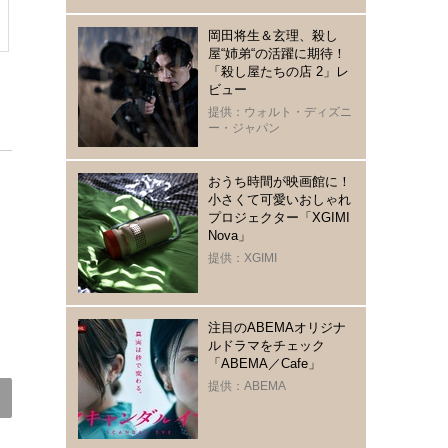
岡田将生＆玄理、殺し
屋“姉弟“の活躍に期待！
「殺し屋たちの店 2」レ
ビュー
提供：ウォルト・ディズニ
ー・ジャパン
おうち時間が映画館に！
小さくて可愛いおしゃれ
プロジェクター「XGIMI
Nova」
提供：XGIMI
ひみつ道具をモチーフに！ドラ
「こんなキャラだったんだ！」
二
注目のABEMAオリジナ
えもん×グラニフ コラボアイテ
「Tシャツが乾くまで」番宣でも
ノ
ルドラマをチェック
ム全20種類が予約受付中！8月11
大活躍!? “今年一番気になる”俳
日
「ABEMA／Cafe」
日より発売
優・中島歩の歩み
提供：ABEMA