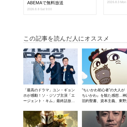
2026.8.3 Mon
ABEMAで無料放送
2026.8.8 Sat 9:00
この記事を読んだ人にオススメ
「最高のドラマ」ユン・ギョン
“ちいかわ初心者”の大人が
ホが感動！ソ・ジソブ主演「エ
ちいかわ』を観た感想…神
ージェント・キム」最終話放送
旧約聖書、資本主義、東野
記念パーティーの裏側の映像解
にジブリ作品を彷彿【ネタ
禁 1枚目の写真・画像 |
あり】
cinemacafe.net