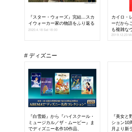
『スター・ウォーズ』完結…スカ
カイロ・
イウォーカー家の物語をふり返る
ーだから
も複雑な
2020.4.18 Sat 18:00
2019.12.23 M
ディズニー
『白雪姫』から『ハイスクール・
『美女と
ミュージカル／ザ・ムービー』ま
ション10
でディズニー名作10作品、
月より新