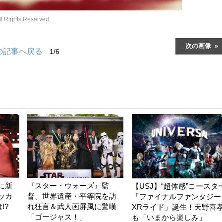
ghts Reserved.
次の画像
の記事へ戻る
1/6
に新
『スター・ウォーズ』監
【USJ】“超体感”コースタ
ッカ
督、世界遺産・平等院を訪
「ファイナルファンタジー
!?
れ狂言＆武人画屏風に驚嘆
XRライド」誕生！天野喜
「ゴージャス！」
も「いまから楽しみ」