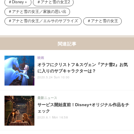
Disney＋
アナと雪の女王2
アナと雪の女王／家族の思い出
アナと雪の女王／エルサのサプライズ
アナと雪の女王
関連記事
映画
オラフにクリストフ＆スヴェン『アナ雪2』お気
に入りのサブキャラクターは？
2020.5.24 Sun 10:00
最新ニュース
サービス開始直前！Disney+オリジナル作品をチ
ェック
2020.6.1 Mon 16:58