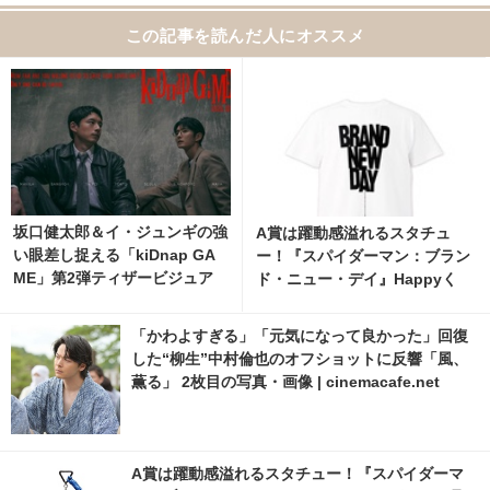
この記事を読んだ人にオススメ
坂口健太郎＆イ・ジュンギの強
A賞は躍動感溢れるスタチュ
い眼差し捉える「kiDnap GA
ー！『スパイダーマン：ブラン
ME」第2弾ティザービジュア
ド・ニュー・デイ』Happyく
ル＆映像解禁
じ、8月7日発売開始 3枚目の写
真・画像 | cinemacafe.net
「かわよすぎる」「元気になって良かった」回復
した“柳生”中村倫也のオフショットに反響「風、
薫る」 2枚目の写真・画像 | cinemacafe.net
A賞は躍動感溢れるスタチュー！『スパイダーマ