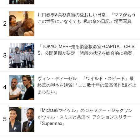
川口春奈&高杉真宙の愛おしい日常...『ママがもう
この世界にいなくても 私の命の日記』場面写真
『TOKYO MER~走る緊急救命室~CAPITAL CRISI
S』公開延期が決定「諸般の状況を総合的に勘案」
ヴィン・ディーゼル、『ワイルド・スピード』最
終章の脚本を絶賛!「ここ数十年の最高傑作!涙が止
まらない」
『Michael/マイケル』のジャファー・ジャクソン
がウィル・スミスと共演へ アクションスリラー
『Supermax』