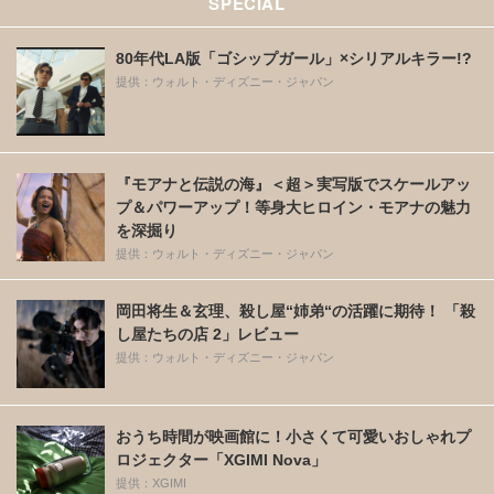
SPECIAL
80年代LA版「ゴシップガール」×シリアルキラー!?
提供：ウォルト・ディズニー・ジャパン
『モアナと伝説の海』＜超＞実写版でスケールアッ
プ＆パワーアップ！等身大ヒロイン・モアナの魅力
を深掘り
提供：ウォルト・ディズニー・ジャパン
岡田将生＆玄理、殺し屋“姉弟“の活躍に期待！ 「殺
し屋たちの店 2」レビュー
提供：ウォルト・ディズニー・ジャパン
おうち時間が映画館に！小さくて可愛いおしゃれプ
ロジェクター「XGIMI Nova」
提供：XGIMI