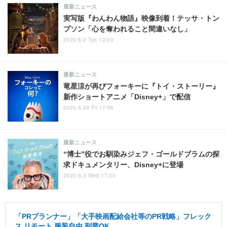
最新ニュース
実写版『わんわん物語』映像到着！テッサ・トン
プソン「心を奪われること間違いなし」
2020.6.2 Tue 12:00
最新ニュース
竜星涼が再びフォーキーに『トイ・ストーリー』
新作ショートアニメ「Disney+」で配信
2020.5.29 Fri 17:00
最新ニュース
“博士”役でお馴染みジェフ・ゴールドブラムの探
求ドキュメンタリー、Disney+に登場
2020.6.3 Wed 17:00
「PRプランナー」「大手映画配給会社等のPR戦略」フレック
ス リモート 服装自由 副業OK