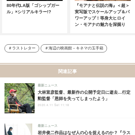
80年代LA版「ゴシップガー
『モアナと伝説の海』＜超＞
ル」×シリアルキラー!?
実写版でスケールアップ＆パ
ワーアップ！等身大ヒロイ
ン・モアナの魅力を深掘り
ラストレター
海辺の映画館－キネマの玉手箱
関連記事
最新ニュース
大林宣彦監督、最新作の公開予定日に逝去…行定
勲監督「恩師を失ってしまったよう」
2020.4.11 Sat 11:18
最新ニュース
岩井俊二作品はなぜ人の心を捉えるのか？『ラス