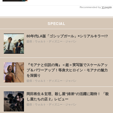
Recommended by
SPECIAL
80年代LA版「ゴシップガール」×シリアルキラー!?
提供：ウォルト・ディズニー・ジャパン
『モアナと伝説の海』＜超＞実写版でスケールアッ
プ＆パワーアップ！等身大ヒロイン・モアナの魅力
を深掘り
提供：ウォルト・ディズニー・ジャパン
岡田将生＆玄理、殺し屋“姉弟“の活躍に期待！ 「殺
し屋たちの店 2」レビュー
提供：ウォルト・ディズニー・ジャパン