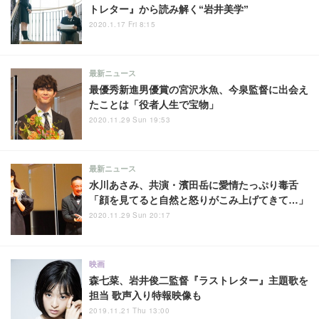
トレター』から読み解く“岩井美学”
2020.1.17 Fri 8:15
最新ニュース
最優秀新進男優賞の宮沢氷魚、今泉監督に出会え
たことは「役者人生で宝物」
2020.11.29 Sun 19:53
最新ニュース
水川あさみ、共演・濱田岳に愛情たっぷり毒舌
「顔を見てると自然と怒りがこみ上げてきて…」
2020.11.29 Sun 20:17
映画
森七菜、岩井俊二監督『ラストレター』主題歌を
担当 歌声入り特報映像も
2019.11.21 Thu 13:00