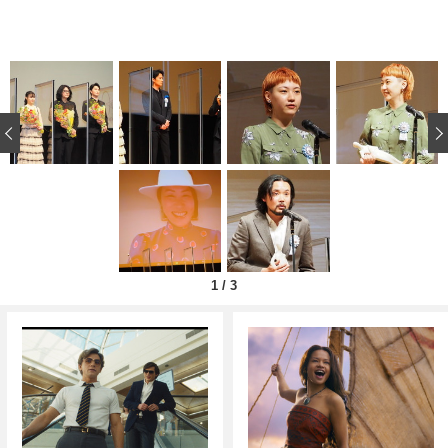
‹
1
/
3