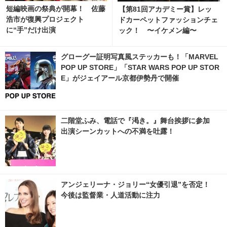
短編映画の祭典が開幕！ 佐藤
【第81回アカデミー賞】レッ
浩市が復興プロジェクト
ドカーペットファッションチェ
に“手”だけ出演
ック！ 〜イケメン編〜
グローグー証明写真風ステッカーも！「MARVEL
POP UP STORE」「STAR WARS POP UP STOR
E」がジェイアール京都伊勢丹で開催
二階堂ふみ、電話で『渇き。』舞台挨拶に参加
出演シーンカットへの不満を吐露！
アンジェリーナ・ジョリー“女優引退”を否定！
今後は監督業・人道活動に注力