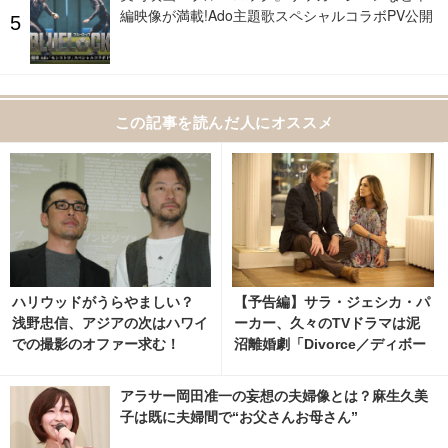
編映像が満載!Ado主題歌スペシャルコラボPV公開
この記事を読んだ人にオススメ
ハリウッドがうらやましい？
【予告編】サラ・ジェシカ・パ
浅野忠信、アジアの次はハワイ
ーカー、久々のTVドラマは泥
での撮影のオファー求む！
沼離婚劇「Divorce／ディボー
ス」
アラサー岡田准一の妄想の夫婦像とは？麻生久美
子は既に夫婦間で“お父さんお母さん”