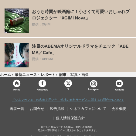
おうち時間が映画館に！小さくて可愛いおしゃれプ
ロジェクター「XGIMI Nova」
提供：XGIMI
注目のABEMAオリジナルドラマをチェック「ABE
MA／Cafe」
提供：ABEMA
ホーム
›
最新ニュース
›
レポート
›
記事
›
写真・画像
X
Home
Facebook
Instagram
YouTube
「シネマカフェ」の名称を用いた、他社の有料サービスに関するお問合せについて
著者一覧
お問合せ
広告掲載
シネマカフェについて
会社概要
個人情報保護方針
紹介した商品/サービスを購入、契約した場合に、
売上の一部が弊社サイトに還元されることがあります。