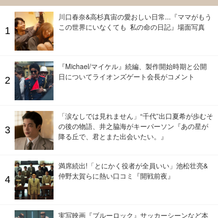
川口春奈&高杉真宙の愛おしい日常...『ママがもう
この世界にいなくても 私の命の日記』場面写真
『Michael/マイケル』続編、製作開始時期と公開
日についてライオンズゲート会長がコメント
「涙なしでは見れません」“千代”出口夏希が歩むそ
の後の物語、井之脇海がキーパーソン『あの星が
降る丘で、君とまた出会いたい。』
満席続出!「とにかく役者が全員いい」池松壮亮&
仲野太賀らに熱い口コミ『開戦前夜』
実写映画『ブルーロック』サッカーシーンなど本