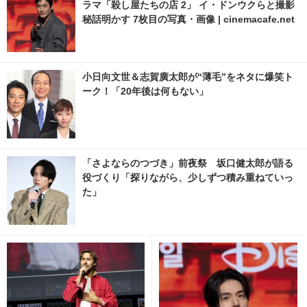
ラマ「殺し屋たちの店 2」 イ・ドンウクらと撮影
秘話明かす 7枚目の写真・画像 | cinemacafe.net
小日向文世＆志賀廣太郎が“薄毛”をネタに爆笑ト
ーク！「20年後は何もない」
「さよならのつづき」前夜祭 坂口健太郎が語る
役づくり「探りながら、少しずつ積み重ねていっ
た」