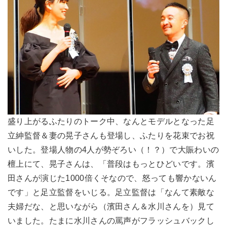
盛り上がるふたりのトーク中、なんとモデルとなった足
立紳監督＆妻の晃子さんも登場し、ふたりを花束でお祝
いした。登場人物の4人が勢ぞろい（！？）で大賑わいの
檀上にて、晃子さんは、「普段はもっとひどいです。濱
田さんが演じた1000倍くそなので、怒っても響かないん
です」と足立監督をいじる。足立監督は「なんて素敵な
夫婦だな、と思いながら（濱田さん＆水川さんを）見て
いました。たまに水川さんの罵声がフラッシュバックし