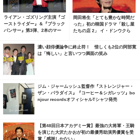
ライアン・ゴズリング主演『ゴ
岡田将生「とても豊かな時間だ
ーストライダー』＆『ブラック
った」初の韓国ドラマ「殺し屋
パンサー』第3弾、2本のマー
たちの店 2」 イ・ドンウクら
ベル映画が製作決定
と撮影秘話明かす 2枚目の写
真・画像 | cinemacafe.net
濃い顔俳優論争に終止符！ 惜しくも2位の阿部寛
は「悔しい」と言いつつ満面の笑み
ジム・ジャームッシュ監督作『ストレンジャー・
ザン・パラダイス』『コーヒー＆シガレッツ』bo
njour recordsオフィシャルTシャツ発売
【第48回日本アカデミー賞】最強の大将軍・王騎
を演じた大沢たかおが初の最優秀助演男優賞を受
賞「感謝しかない」