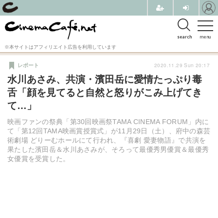
search
menu
※本サイトはアフィリエイト広告を利用しています
2020.11.29 Sun 20:17
レポート
水川あさみ、共演・濱田岳に愛情たっぷり毒
舌「顔を見てると自然と怒りがこみ上げてき
て…」
映画ファンの祭典「第30回映画祭TAMA CINEMA FORUM」内に
て「第12回TAMA映画賞授賞式」が11月29日（土）、府中の森芸
術劇場 どりーむホールにて行われ、『喜劇 愛妻物語』で共演を
果たした濱田岳＆水川あさみが、そろって最優秀男優賞＆最優秀
女優賞を受賞した。