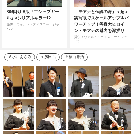
80年代LA版「ゴシップガー
『モアナと伝説の海』＜超＞
ル」×シリアルキラー!?
実写版でスケールアップ＆パ
ワーアップ！等身大ヒロイ
提供：ウォルト・ディズニー・ジャ
パン
ン・モアナの魅力を深掘り
提供：ウォルト・ディズニー・ジャ
パン
水川あさみ
濱田岳
福山雅治