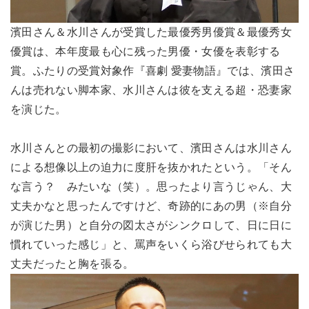
濱田さん＆水川さんが受賞した最優秀男優賞＆最優秀女
優賞は、本年度最も心に残った男優・女優を表彰する
賞。ふたりの受賞対象作『喜劇 愛妻物語』では、濱田さ
んは売れない脚本家、水川さんは彼を支える超・恐妻家
を演じた。
水川さんとの最初の撮影において、濱田さんは水川さん
による想像以上の迫力に度肝を抜かれたという。「そん
な言う？ みたいな（笑）。思ったより言うじゃん、大
丈夫かなと思ったんですけど、奇跡的にあの男（※自分
が演じた男）と自分の図太さがシンクロして、日に日に
慣れていった感じ」と、罵声をいくら浴びせられても大
丈夫だったと胸を張る。