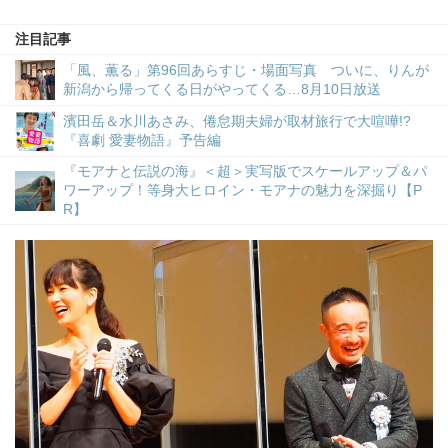
注目記事
「風、薫る」第96回あらすじ・場面写真 ついに、りんが
新潟から帰ってくる日がやってくる…8月10日放送
濱田岳＆水川あさみ、倦怠期夫婦が取材旅行で大喧嘩!?
『喜劇 愛妻物語』予告編
『モアナと伝説の海』＜超＞実写版でスケールアップ＆パ
ワーアップ！等身大ヒロイン・モアナの魅力を深掘り【P
R】