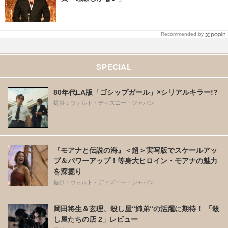
Recommended by
SPECIAL
80年代LA版「ゴシップガール」×シリアルキラー!?
提供：ウォルト・ディズニー・ジャパン
『モアナと伝説の海』＜超＞実写版でスケールアッ
プ＆パワーアップ！等身大ヒロイン・モアナの魅力
を深掘り
提供：ウォルト・ディズニー・ジャパン
岡田将生＆玄理、殺し屋“姉弟“の活躍に期待！ 「殺
し屋たちの店 2」レビュー