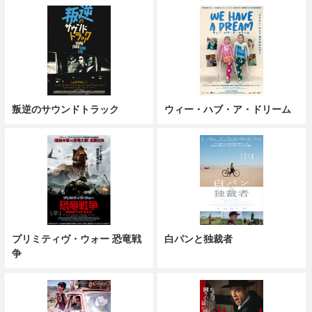
叛逆のサウンドトラック
ウィー・ハブ・ア・ドリーム
プリミティヴ・ウォー 恐竜戦
白パンと独裁者
争