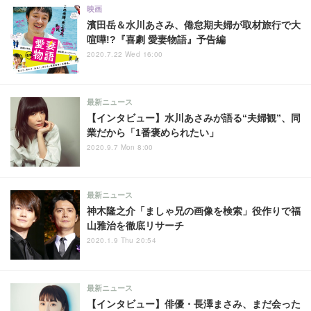
映画
濱田岳＆水川あさみ、倦怠期夫婦が取材旅行で大
喧嘩!?『喜劇 愛妻物語』予告編
2020.7.22 Wed 16:00
最新ニュース
【インタビュー】水川あさみが語る“夫婦観”、同
業だから「1番褒められたい」
2020.9.7 Mon 8:00
最新ニュース
神木隆之介「ましゃ兄の画像を検索」役作りで福
山雅治を徹底リサーチ
2020.1.9 Thu 20:54
最新ニュース
【インタビュー】俳優・長澤まさみ、まだ会った