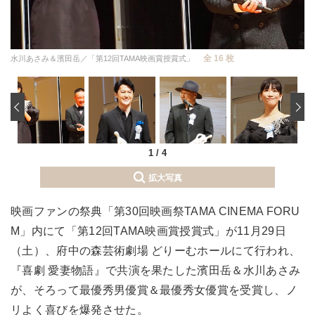
全 16 枚
水川あさみ＆濱田岳／「第12回TAMA映画賞授賞式」
‹
1
/
4
拡大写真
映画ファンの祭典「第30回映画祭TAMA CINEMA FORU
M」内にて「第12回TAMA映画賞授賞式」が11月29日
（土）、府中の森芸術劇場 どりーむホールにて行われ、
『喜劇 愛妻物語』で共演を果たした濱田岳＆水川あさみ
が、そろって最優秀男優賞＆最優秀女優賞を受賞し、ノ
リよく喜びを爆発させた。