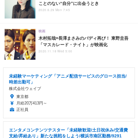
ことのない“自分”に出会うとき
2020.6.29 Mon 7:45
映画
木村拓哉×長澤まさみのバディ再び！ 東野圭吾
「マスカレード・ナイト」が映画化
2020.11.18 Wed 5:00
未経験マーケティング「アニメ配信サービスのグロース担当/
時差出勤可」
株式会社ウェイブ
東京都
月給20万413円～
正社員
エンタメコンテンツテスター「未経験歓迎/土日祝休み/交通費
支給/昇給あり」新たな挑戦をしよう/横浜市南区勤務/9291