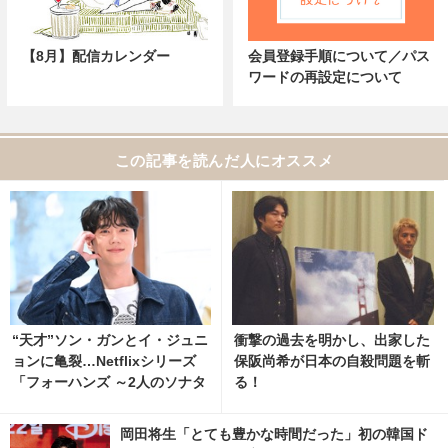
【8月】配信カレンダー
会員登録手順について／パス
ワードの再設定について
この記事を読んだ人にオススメ
“天才”ソン・ガンとイ・ジュニ
衝撃の過去を明かし、出家した
ョンに亀裂…Netflixシリーズ
保阪尚希が日本の自殺問題を斬
「フォーハンズ ～2人のソナタ
る！
～」ティザー解禁 2枚目の写
真・画像 | cinemacafe.net
岡田将生「とても豊かな時間だった」初の韓国ド