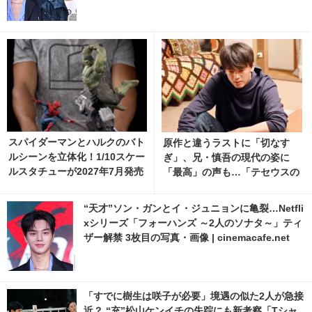
スパイダーマンとハルクのバト
原作と違うラストに「切なす
ルシーンを立体化！1/10スケー
ぎ」、兄・慎吾の現代の姿に
ルスタチューが2027年7月発売
「最高」の声も…「テセウスの
へ 6枚目の写真・画像 | cinem
船」最終回
acafe.net
“天才”ソン・ガンとイ・ジュニョンに亀裂…Netfli
xシリーズ「フォーハンズ ～2人のソナタ～」ティ
ザー解禁 3枚目の写真・画像 | cinemacafe.net
「すでに樹生は咲子が必要」境遇の似た2人が急接
近？ “充”松山ケンイチの失踪にも新考察「Tシャ