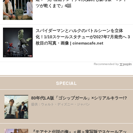
ツが乾くまで」4話
スパイダーマンとハルクのバトルシーンを立体
化！1/10スケールスタチューが2027年7月発売へ 3
枚目の写真・画像 | cinemacafe.net
Recommended by
SPECIAL
80年代LA版「ゴシップガール」×シリアルキラー!?
提供：ウォルト・ディズニー・ジャパン
『モアナと伝説の海』＜超＞実写版でスケールアッ