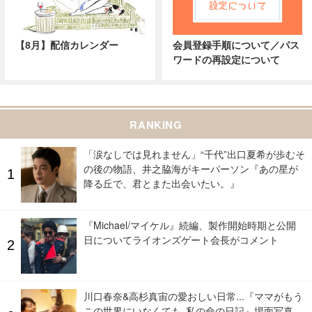
【8月】配信カレンダー
会員登録手順について／パス
ワードの再設定について
RANKING
「涙なしでは見れません」“千代”出口夏希が歩むそ
の後の物語、井之脇海がキーパーソン『あの星が
降る丘で、君とまた出会いたい。』
『Michael/マイケル』続編、製作開始時期と公開
日についてライオンズゲート会長がコメント
川口春奈&高杉真宙の愛おしい日常...『ママがもう
この世界にいなくても 私の命の日記』場面写真