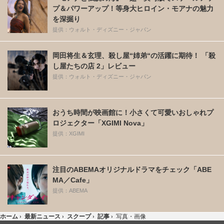
プ＆パワーアップ！等身大ヒロイン・モアナの魅力
を深掘り
提供：ウォルト・ディズニー・ジャパン
岡田将生＆玄理、殺し屋“姉弟“の活躍に期待！ 「殺
し屋たちの店 2」レビュー
提供：ウォルト・ディズニー・ジャパン
おうち時間が映画館に！小さくて可愛いおしゃれプ
ロジェクター「XGIMI Nova」
提供：XGIMI
注目のABEMAオリジナルドラマをチェック「ABE
MA／Cafe」
提供：ABEMA
ホーム
›
最新ニュース
›
スクープ
›
記事
›
写真・画像