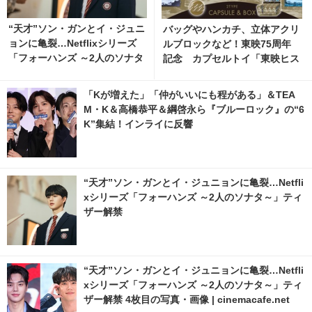
“天才”ソン・ガンとイ・ジュニ
バッグやハンカチ、立体アクリ
ョンに亀裂…Netflixシリーズ
ルブロックなど！東映75周年
「フォーハンズ ～2人のソナタ
記念 カプセルトイ「東映ヒス
～」ティザー解禁 1枚目の写
トリカルグッズコレクション」
真・画像 | cinemacafe.net
8月発売
「Kが増えた」「仲がいいにも程がある」＆TEA
M・K＆高橋恭平＆綱啓永ら『ブルーロック』の“6
K”集結！インライに反響
“天才”ソン・ガンとイ・ジュニョンに亀裂…Netfli
xシリーズ「フォーハンズ ～2人のソナタ～」ティ
ザー解禁
“天才”ソン・ガンとイ・ジュニョンに亀裂…Netfli
xシリーズ「フォーハンズ ～2人のソナタ～」ティ
ザー解禁 4枚目の写真・画像 | cinemacafe.net