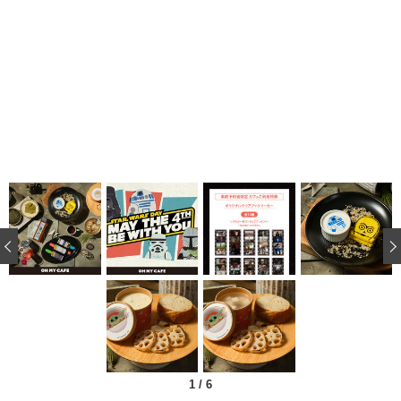
‹
1
/
6