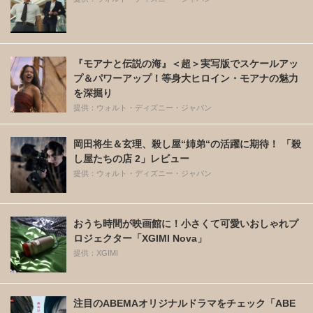
『モアナと伝説の海』＜超＞実写版でスケールアッ
プ＆パワーアップ！等身大ヒロイン・モアナの魅力
を深掘り
提供：ウォルト・ディズニー・ジャパン
岡田将生＆玄理、殺し屋“姉弟“の活躍に期待！ 「殺
し屋たちの店 2」レビュー
提供：ウォルト・ディズニー・ジャパン
おうち時間が映画館に！小さくて可愛いおしゃれプ
ロジェクター「XGIMI Nova」
提供：XGIMI
注目のABEMAオリジナルドラマをチェック「ABE