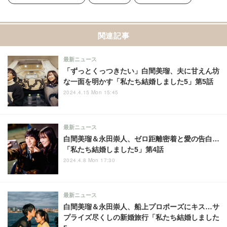
関連記事
最新ニュース
「ずっとくっつきたい」白間美瑠、夫に甘えん坊
な一面を明かす「私たち結婚しました5」第5話
2024.4.15 Mon 15:45
最新ニュース
白間美瑠＆永田崇人、ゼロ距離密着と愛の告白…
「私たち結婚しました5」第4話
2024.4.8 Mon 17:30
最新ニュース
白間美瑠＆永田崇人、船上プロポーズにキス…サ
プライズ尽くしの新婚旅行「私たち結婚しました