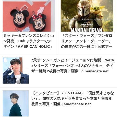
ミッキー＆フレンズコレクショ
『スター・ウォーズ／マンダロ
ン発売 10キャラクターでデ
リアン・アンド・グローグー』
ザイン「AMERICAN HOLIC」
の世界がこの一冊に！公式アー
トブック、12月9日発売決定
“天才”ソン・ガンとイ・ジュニョンに亀裂…Netfli
xシリーズ「フォーハンズ ～2人のソナタ～」ティ
ザー解禁 2枚目の写真・画像 | cinemacafe.net
【インタビュー】K（＆TEAM）「僕は天才じゃな
い」、屈指の人気キャラを背負った本気と覚悟 6
枚目の写真・画像 | cinemacafe.net