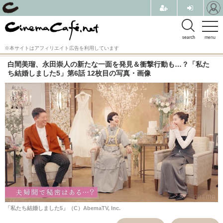
search
menu
※本サイトはアフィリエイト広告を利用しています
白間美瑠、永田崇人の新たな一面を発見＆衝撃行動も…？「私た
ち結婚しました5」第6話 12枚目の写真・画像
「私たち結婚しました5」（C）AbemaTV, Inc.