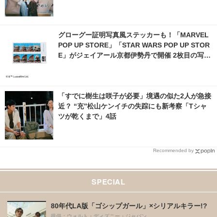
グローグー証明写真風ステッカーも！「MARVEL
POP UP STORE」「STAR WARS POP UP STOR
E」がジェイアール京都伊勢丹で開催 2枚目の写
真・画像 | cinemacafe.net
「すでに樹生は咲子が必要」境遇の似た2人が急接
近？ “充”松山ケンイチの失踪にも新考察「Tシャ
ツが乾くまで」4話
Recommended by
SPECIAL
80年代LA版「ゴシップガール」×シリアルキラー!?
提供：ウォルト・ディズニー・ジャパン