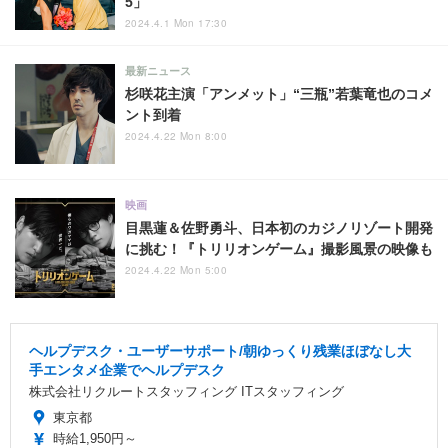
5」
2024.4.1 Mon 17:30
最新ニュース
杉咲花主演「アンメット」“三瓶”若葉竜也のコメ
ント到着
2024.4.22 Mon 8:00
映画
目黒蓮＆佐野勇斗、日本初のカジノリゾート開発
に挑む！『トリリオンゲーム』撮影風景の映像も
2024.4.22 Mon 5:00
ヘルプデスク・ユーザーサポート/朝ゆっくり残業ほぼなし大
手エンタメ企業でヘルプデスク
株式会社リクルートスタッフィング ITスタッフィング
東京都
時給1,950円～