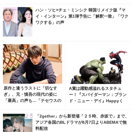
ハン・ソヒ×チェ・ミンシク 韓国リメイク版『マ
イ・インターン』第1弾予告に「解釈一致」「ワク
ワクする」の声
原作と違うラストに「切なす
A賞は躍動感溢れるスタチュ
ぎ」、兄・慎吾の現代の姿に
ー！『スパイダーマン：ブラン
「最高」の声も…「テセウスの
ド・ニュー・デイ』Happyく
船」最終回
じ、8月7日発売開始 2枚目の写
真・画像 | cinemacafe.net
「2gether」から新登場「２５時、赤坂で」まで、
アジア各国のBLドラマが8月7日よりABEMAで無
料配信