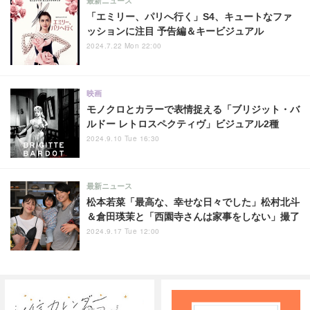
最新ニュース
「エミリー、パリへ行く」S4、キュートなファ
ッションに注目 予告編＆キービジュアル
2024.7.22 Mon 22:00
映画
モノクロとカラーで表情捉える「ブリジット・バ
ルドー レトロスペクティヴ」ビジュアル2種
2024.9.10 Tue 16:30
最新ニュース
松本若菜「最高な、幸せな日々でした」松村北斗
＆倉田瑛茉と「西園寺さんは家事をしない」撮了
2024.9.17 Tue 12:00