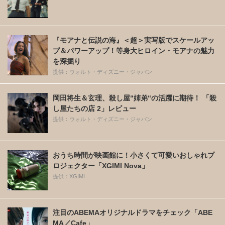
『モアナと伝説の海』＜超＞実写版でスケールアッ
プ＆パワーアップ！等身大ヒロイン・モアナの魅力
を深掘り
提供：ウォルト・ディズニー・ジャパン
岡田将生＆玄理、殺し屋“姉弟“の活躍に期待！ 「殺
し屋たちの店 2」レビュー
提供：ウォルト・ディズニー・ジャパン
おうち時間が映画館に！小さくて可愛いおしゃれプ
ロジェクター「XGIMI Nova」
提供：XGIMI
注目のABEMAオリジナルドラマをチェック「ABE
MA／Cafe」