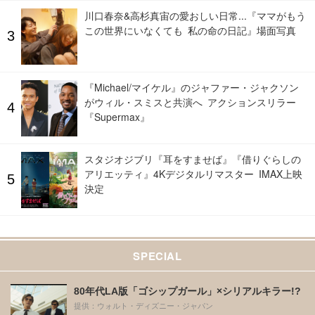
川口春奈&高杉真宙の愛おしい日常...『ママがもう
この世界にいなくても 私の命の日記』場面写真
『Michael/マイケル』のジャファー・ジャクソン
がウィル・スミスと共演へ アクションスリラー
『Supermax』
スタジオジブリ『耳をすませば』『借りぐらしの
アリエッティ』4Kデジタルリマスター IMAX上映
決定
SPECIAL
80年代LA版「ゴシップガール」×シリアルキラー!?
提供：ウォルト・ディズニー・ジャパン