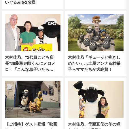
いぐるみを2名様
木村佳乃、“2代目こども店
木村佳乃「ギューッと抱きし
長”加藤憲史郎くんにメロメ
めたい」…土屋アンナ＆紗栄
ロ！「こんな息子いたら…」
子らママたちが大絶賛！
【ご招待】ゲスト登壇『映画
木村佳乃、母親直伝の羊の鳴