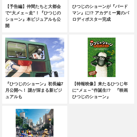
【予告編】仲間たちと大都会
ひつじのショーンが『バード
で“大メェ～走”！『ひつじの
マン』に!? アカデミー賞のパ
ショーン』本ビジュアルも公
ロディポスター完成
開
【特報映像】来たるひつじ年
『ひつじのショーン』初長編7
に“メェ～”作誕生!? 『映画
月公開へ！ 謎が深まる新ビジ
ひつじのショーン』
ュアルも