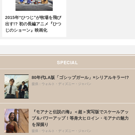
2015年“ひつじ”が牧場を飛び
出す!? 初の長編アニメ『ひつ
じのショーン』映画化
SPECIAL
80年代LA版「ゴシップガール」×シリアルキラー!?
提供：ウォルト・ディズニー・ジャパン
『モアナと伝説の海』＜超＞実写版でスケールアッ
プ＆パワーアップ！等身大ヒロイン・モアナの魅力
を深掘り
提供：ウォルト・ディズニー・ジャパン