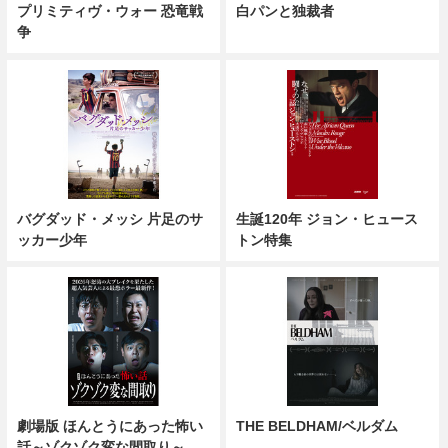
プリミティヴ・ウォー 恐竜戦
白パンと独裁者
争
バグダッド・メッシ 片足のサ
生誕120年 ジョン・ヒュース
ッカー少年
トン特集
劇場版 ほんとうにあった怖い
THE BELDHAM/ベルダム
話～ゾクゾク変な間取り～