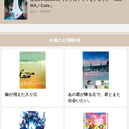
MA／Cafe」
提供：ABEMA
今週の公開映画
鯨が消えた入り江
あの星が降る丘で、君とまた
出会いたい。