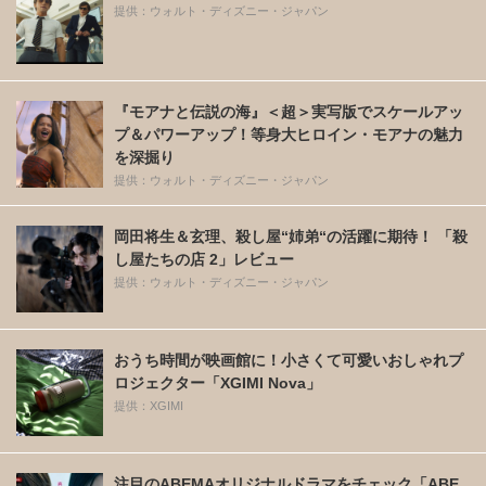
提供：ウォルト・ディズニー・ジャパン
『モアナと伝説の海』＜超＞実写版でスケールアッ
プ＆パワーアップ！等身大ヒロイン・モアナの魅力
を深掘り
提供：ウォルト・ディズニー・ジャパン
岡田将生＆玄理、殺し屋“姉弟“の活躍に期待！ 「殺
し屋たちの店 2」レビュー
提供：ウォルト・ディズニー・ジャパン
おうち時間が映画館に！小さくて可愛いおしゃれプ
ロジェクター「XGIMI Nova」
提供：XGIMI
注目のABEMAオリジナルドラマをチェック「ABE