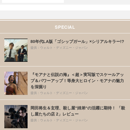
SPECIAL
80年代LA版「ゴシップガール」×シリアルキラー!?
提供：ウォルト・ディズニー・ジャパン
『モアナと伝説の海』＜超＞実写版でスケールアッ
プ＆パワーアップ！等身大ヒロイン・モアナの魅力
を深掘り
提供：ウォルト・ディズニー・ジャパン
岡田将生＆玄理、殺し屋“姉弟“の活躍に期待！ 「殺
し屋たちの店 2」レビュー
提供：ウォルト・ディズニー・ジャパン