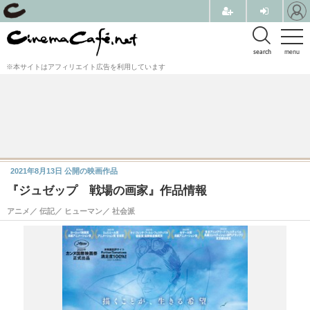
search
menu
※本サイトはアフィリエイト広告を利用しています
2021年8月13日
公開の映画作品
『ジュゼップ 戦場の画家』作品情報
アニメ／ 伝記／ ヒューマン／ 社会派