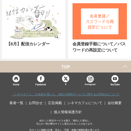
【8月】配信カレンダー
会員登録手順について／パス
ワードの再設定について
TOP
X
Home
Facebook
Instagram
YouTube
「シネマカフェ」の名称を用いた、他社の有料サービスに関するお問合せについて
著者一覧
お問合せ
広告掲載
シネマカフェについて
会社概要
個人情報保護方針
紹介した商品/サービスを購入、契約した場合に、
売上の一部が弊社サイトに還元されることがあります。
当サイトに掲載の記事・見出し・写真・画像の無断転載を禁じます。