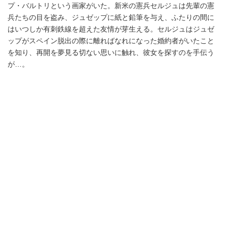
プ・バルトリという画家がいた。新米の憲兵セルジュは先輩の憲
兵たちの目を盗み、ジュゼップに紙と鉛筆を与え、ふたりの間に
はいつしか有刺鉄線を超えた友情が芽生える。セルジュはジュゼ
ップがスペイン脱出の際に離ればなれになった婚約者がいたこと
を知り、再開を夢見る切ない思いに触れ、彼女を探すのを手伝う
が…。