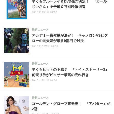
早くもブルーレイ＆DVD発売決定！ 『カール
じいさん』予告編＆特別映像到着
2010.2.19 Fri 23:12
最新ニュース
アカデミー賞候補が決定！ キャメロンVSビグ
ローの元夫婦が最多9部門で対決
2010.2.3 Wed 10:36
最新ニュース
早くもヒットの予感？ 『トイ・ストーリー3』
前売り券がピクサー最高の売れ行き
2010.1.22 Fri 18:38
最新ニュース
ゴールデン・グローブ賞発表！ 『アバター』が
2冠