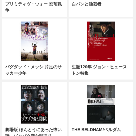
プリミティヴ・ウォー 恐竜戦
白パンと独裁者
争
バグダッド・メッシ 片足のサ
生誕120年 ジョン・ヒュース
ッカー少年
トン特集
劇場版 ほんとうにあった怖い
THE BELDHAM/ベルダム