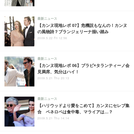
最新ニュース
【カンヌ現地レポ 07】危機説もなんの！カンヌ
の風物詩？ブランジェリーナ揃い踏み
2009.5.22 Fri 12:56
最新ニュース
【カンヌ現地レポ 06】ブラピ×タランティーノ会
見満席、気分はハイ！
2009.5.21 Thu 20:13
最新ニュース
【ハリウッドより愛をこめて】カンヌにセレブ集
合 ペネロペは食中毒、マライアは…？
2009.5.21 Thu 14:14