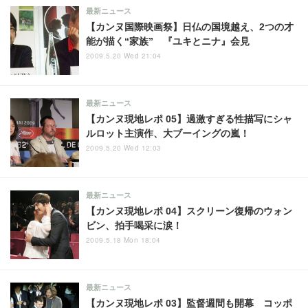
最新ニュース
【カンヌ国際映画祭】日仏の国境越え、2つの才
能が描く“家族” 『ユキとニナ』会見
2009.5.20 Wed 21:04
最新ニュース
【カンヌ現地レポ 05】過激すぎる性描写にシャ
ルロット主演作、大ブーイングの嵐！
2009.5.20 Wed 12:03
最新ニュース
【カンヌ現地レポ 04】スクリーン復帰のウォン
ビン、拍手喝采に涙！
2009.5.18 Mon 18:04
最新ニュース
【カンヌ現地レポ 03】監督週間も開幕 コッポ