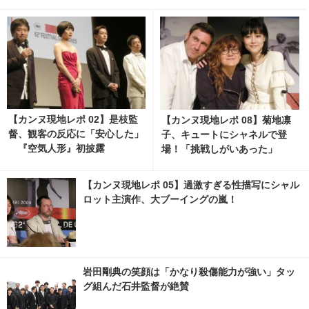
【カンヌ現地レポ 02】是枝監
【カンヌ現地レポ 08】菊地凛
督、観客の反応に「安心した」
子、キュートにシャネルで登
『空気人形』初披露
場！「挑戦しがいあった」
【カンヌ現地レポ 05】過激すぎる性描写にシャル
ロット主演作、大ブーイングの嵐！
岩田剛典の笑顔は「かなり殺傷能力が強い」タッ
グ組んだ石井監督が絶賛