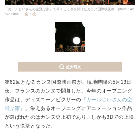
『カールじいさんの空飛ぶ家』で華々しく幕を開けたカンヌ国際映画祭 photo：Ay
全 1 枚
ako Ishizu
拡大写真
第62回となるカンヌ国際映画祭が、現地時間の5月13日
夜、フランスのカンヌで開幕した。今年のオープニング
作品は、ディズニー／ピクサーの
『カールじいさんの空
飛ぶ家』
。栄えあるオープニングにアニメーション作品
が選ばれたのはカンヌ史上初であり、しかも3Dでの上映
という快挙となった。