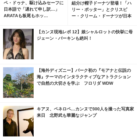
ペ・ドゥナ、駆け込みセーフに
組分け帽子ドーナツ登場！「ハ
日本語で「遅れて申し訳…」
リー・ポッター」とクリスピ
ARATAも板尾もホッ…
ー・クリーム・ドーナツが日本
初コラボ
【カンヌ現地レポ 12】娘シャルロットの快挙に母
ジェーン・バーキンも絶叫！
【海外ディズニー】パーク初の『モアナと伝説の
海』テーマのインタラクティブなアトラクション
で自然の大切さを学ぶ フロリダ WDW
キアヌ、ペネロペ…カンヌで300人を撮った写真家
来日 北野武も華麗なジャンプ