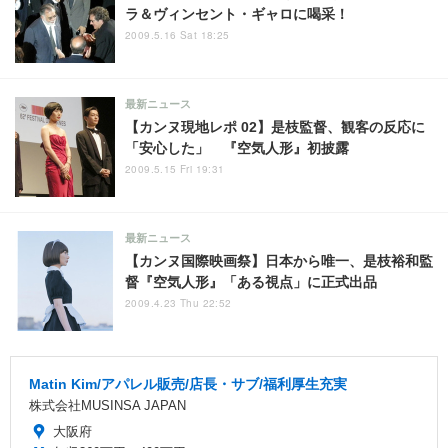
ラ＆ヴィンセント・ギャロに喝采！
2009.5.16 Sat 18:25
最新ニュース
【カンヌ現地レポ 02】是枝監督、観客の反応に
「安心した」 『空気人形』初披露
2009.5.15 Fri 19:31
最新ニュース
【カンヌ国際映画祭】日本から唯一、是枝裕和監
督『空気人形』「ある視点」に正式出品
2009.4.23 Thu 22:52
Matin Kim/アパレル販売/店長・サブ/福利厚生充実
株式会社MUSINSA JAPAN
大阪府