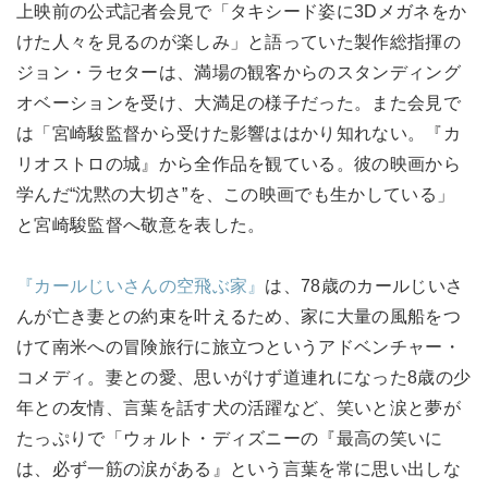
上映前の公式記者会見で「タキシード姿に3Dメガネをか
けた人々を見るのが楽しみ」と語っていた製作総指揮の
ジョン・ラセターは、満場の観客からのスタンディング
オベーションを受け、大満足の様子だった。また会見で
は「宮崎駿監督から受けた影響ははかり知れない。『カ
リオストロの城』から全作品を観ている。彼の映画から
学んだ“沈黙の大切さ”を、この映画でも生かしている」
と宮崎駿監督へ敬意を表した。
『カールじいさんの空飛ぶ家』
は、78歳のカールじいさ
んが亡き妻との約束を叶えるため、家に大量の風船をつ
けて南米への冒険旅行に旅立つというアドベンチャー・
コメディ。妻との愛、思いがけず道連れになった8歳の少
年との友情、言葉を話す犬の活躍など、笑いと涙と夢が
たっぷりで「ウォルト・ディズニーの『最高の笑いに
は、必ず一筋の涙がある』という言葉を常に思い出しな