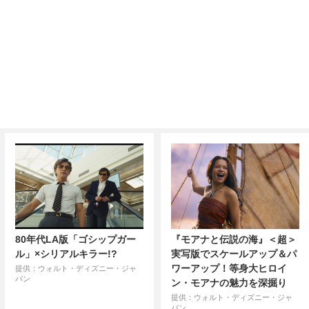
80年代LA版「ゴシップガー
『モアナと伝説の海』＜超＞
ル」×シリアルキラー!?
実写版でスケールアップ＆パ
ワーアップ！等身大ヒロイ
提供：ウォルト・ディズニー・ジャ
パン
ン・モアナの魅力を深掘り
提供：ウォルト・ディズニー・ジャ
パン