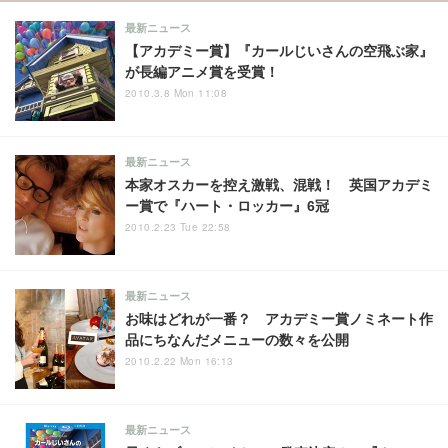
最新ニュース
【アカデミー賞】『カールじいさんの空飛ぶ家』
が長編アニメ賞を受賞！
2010.3.8 Mon 11:08
最新ニュース
本家オスカーを控え激戦、混戦！ 英国アカデミ
ー賞で『ハート・ロッカー』6冠
2010.2.23 Tue 22:58
最新ニュース
お味はどれが一番？ アカデミー賞ノミネート作
品にちなんだメニューの数々を公開
2010.2.22 Mon 16:13
最新ニュース