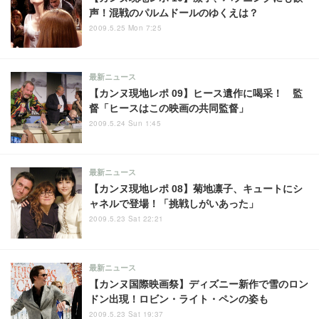
声！混戦のパルムドールのゆくえは？
2009.5.25 Mon 7:25
最新ニュース
【カンヌ現地レポ 09】ヒース遺作に喝采！ 監
督「ヒースはこの映画の共同監督」
2009.5.24 Sun 1:45
最新ニュース
【カンヌ現地レポ 08】菊地凛子、キュートにシ
ャネルで登場！「挑戦しがいあった」
2009.5.23 Sat 22:21
最新ニュース
【カンヌ国際映画祭】ディズニー新作で雪のロン
ドン出現！ロビン・ライト・ペンの姿も
2009.5.23 Sat 19:37