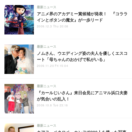
最新ニュース
アニメ界のアカデミー賞候補が発表！ 『コララ
インとボタンの魔女』が一歩リード
2009.12.3 Thu 20:08
最新ニュース
ノムさん、ウエディング姿の夫人を優しくエスコ
ート「母ちゃんのおかげで私がいる」
2009.11.20 Fri 15:04
最新ニュース
『カールじいさん』来日会見にアニマル浜口夫妻
が気合いの乱入！
2009.10.6 Tue 23:16
最新ニュース