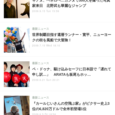
キアヌ、ペネロペ…カンヌで300人を撮った写真
家来日 北野武も華麗なジャンプ
2009.9.15 Tue 15:59
最新ニュース
世界制覇目指す還暦ランナー・寛平、ニューヨー
クの街を風船で大冒険！
2009.7.15 Wed 18:10
最新ニュース
ペ・ドゥナ、駆け込みセーフに日本語で「遅れて
申し訳…」 ARATAも板尾もホッ…
2009.6.21 Sun 20:21
最新ニュース
『カールじいさんの空飛ぶ家』がピクサー史上3
位の6,820万ドルで全米初登場1位
2009.6.5 Fri 18:56