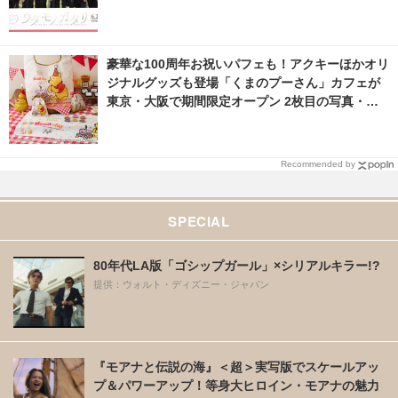
豪華な100周年お祝いパフェも！アクキーほかオリ
ジナルグッズも登場「くまのプーさん」カフェが
東京・大阪で期間限定オープン 2枚目の写真・画
像 | cinemacafe.net
Recommended by
SPECIAL
80年代LA版「ゴシップガール」×シリアルキラー!?
提供：ウォルト・ディズニー・ジャパン
『モアナと伝説の海』＜超＞実写版でスケールアッ
プ＆パワーアップ！等身大ヒロイン・モアナの魅力