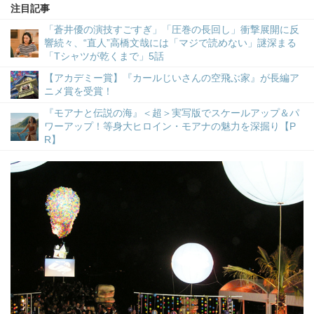
注目記事
「蒼井優の演技すごすぎ」「圧巻の長回し」衝撃展開に反
響続々、“直人”高橋文哉には「マジで読めない」謎深まる
「Tシャツが乾くまで」5話
【アカデミー賞】『カールじいさんの空飛ぶ家』が長編ア
ニメ賞を受賞！
『モアナと伝説の海』＜超＞実写版でスケールアップ＆パ
ワーアップ！等身大ヒロイン・モアナの魅力を深掘り【P
R】