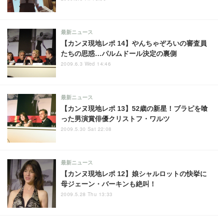
最新ニュース
【カンヌ現地レポ 14】やんちゃぞろいの審査員
たちの思惑…パルムドール決定の裏側
2009.6.3 Wed 14:46
最新ニュース
【カンヌ現地レポ 13】52歳の新星！ブラピを喰
った男演賞俳優クリストフ・ワルツ
2009.5.30 Sat 22:08
最新ニュース
【カンヌ現地レポ 12】娘シャルロットの快挙に
母ジェーン・バーキンも絶叫！
2009.5.28 Thu 13:33