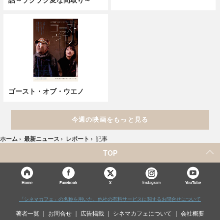
話～ゾクゾク変な間取り～
ゴースト・オブ・ウエノ
今週の映画をもっと見る
ホーム
›
最新ニュース
›
レポート
›
記事
TOP
X
Home
Facebook
Instagram
YouTube
「シネマカフェ」の名称を用いた、他社の有料サービスに関するお問合せについて
著者一覧
お問合せ
広告掲載
シネマカフェについて
会社概要