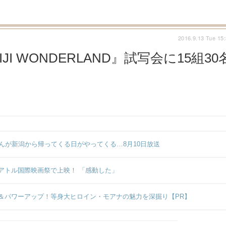
2016.9.13 Tue 15
I WONDERLAND』試写会に15組30
んが新潟から帰ってくる日がやってくる…8月10日放送
アトル国際映画祭で上映！ 「感動した」
＆パワーアップ！等身大ヒロイン・モアナの魅力を深掘り【PR】