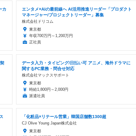
ーカ
エンタメ×AIの最前線へ AI活用推進リーダー「プロダクト
マネージャー/プロジェクトリーダー」募集
株式会社ドリコム
東京都
年収700万円～1,200万円
正社員
で契
データ入力・タイピング/日払い可 アニメ、海外ドラマに
関するPC業務・問合せ対応
株式会社マックスサポート
東京都
時給1,800円～2,000円
派遣社員
ス
「化粧品×リテール営業」韓国店舗数1300超
CJ Olive Young Japan株式会社
東京都