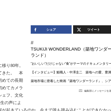
シェア
ツイート
TSUKIJI WONDERLAND（築地ワンダ
ランド）
“おいしい”だけじゃない“食”がテーマのドキュメンタリ
移り80年。
【インタビュー】鮨職人・中澤圭二 築地への愛、豊
てきた。 本
初めての長期
築地市場に密着した映画『築地ワンダーランド』、シア
初めてカメラ
編集部にメッセージを
シェフ、文化
の生の声によ
何が起きているのか。今まで誰も踏み込むことができなか