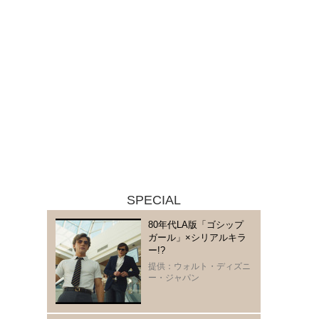
SPECIAL
80年代LA版「ゴシップ
ガール」×シリアルキラ
ー!?
提供：ウォルト・ディズニ
ー・ジャパン