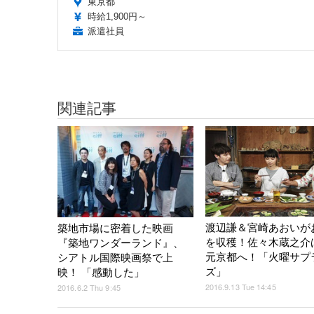
東京都
時給1,900円～
派遣社員
関連記事
渡辺謙＆宮崎あおいが
築地市場に密着した映画
を収穫！佐々木蔵之介
『築地ワンダーランド』、
元京都へ！「火曜サプ
シアトル国際映画祭で上
ズ」
映！ 「感動した」
2016.9.13 Tue 14:45
2016.6.2 Thu 9:45