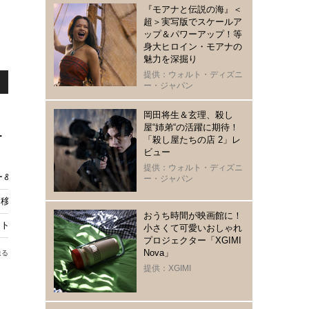
『モアナと伝説の海』＜
超＞実写版でスケールア
ップ＆パワーアップ！等
身大ヒロイン・モアナの
魅力を深掘り
提供：ウォルト・ディズニ
ー・ジャパン
岡田将生＆玄理、殺し
屋“姉弟“の活躍に期待！
ー
「殺し屋たちの店 2」レ
ビュー
提供：ウォルト・ディズニ
ー＆リアリティ番組
ー・ジャパン
洲移転の不安を語る「築地がどれだけすごかったか」
おうち時間が映画館に！
トル国際映画祭で上映！ 「感動した」
小さくて可愛いおしゃれ
プロジェクター「XGIMI
Nova」
送る
提供：XGIMI
っ