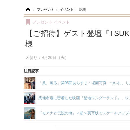
ホーム
›
プレゼント
›
イベント
›
記事
プレゼント
イベント
【ご招待】ゲスト登壇『TSUKIJ
様
〆切り：9月20日（火）
注目記事
「風、薫る」第96回あらすじ・場面写真 ついに、り
築地市場に密着した映画『築地ワンダーランド』、シ
『モアナと伝説の海』＜超＞実写版でスケールアップ