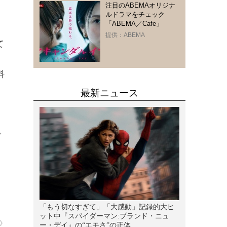
注目のABEMAオリジナ
ルドラマをチェック
「ABEMA／Cafe」
提供：ABEMA
て
、
料
、
ご
》