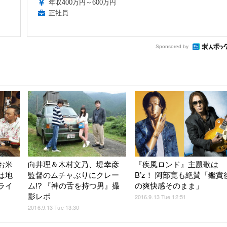
年収400万円～600万円
正社員
Sponsored by
お米
向井理＆木村文乃、堤幸彦
『疾風ロンド』主題歌は
は地
監督のムチャぶりにクレー
B’z！ 阿部寛も絶賛「鑑賞
ライ
ム!? 『神の舌を持つ男』撮
の爽快感そのまま」
影レポ
2016.9.13 Tue 12:51
2016.9.13 Tue 13:30