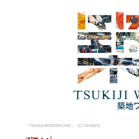
『TSUKIJI WONDERLAND』 - (C) 2016松竹