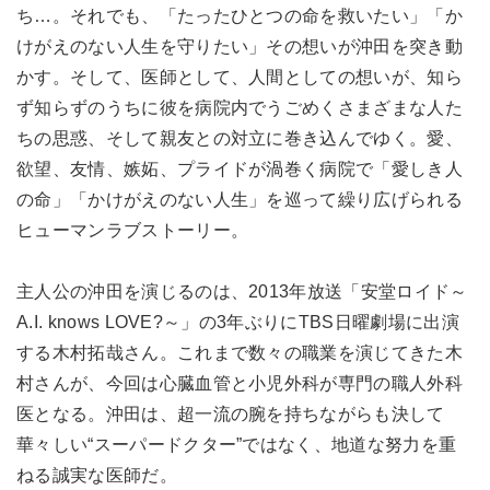
ち…。それでも、「たったひとつの命を救いたい」「か
けがえのない人生を守りたい」その想いが沖田を突き動
かす。そして、医師として、人間としての想いが、知ら
ず知らずのうちに彼を病院内でうごめくさまざまな人た
ちの思惑、そして親友との対立に巻き込んでゆく。愛、
欲望、友情、嫉妬、プライドが渦巻く病院で「愛しき人
の命」「かけがえのない人生」を巡って繰り広げられる
ヒューマンラブストーリー。
主人公の沖田を演じるのは、2013年放送「安堂ロイド～
A.I. knows LOVE?～」の3年ぶりにTBS日曜劇場に出演
する木村拓哉さん。これまで数々の職業を演じてきた木
村さんが、今回は心臓血管と小児外科が専門の職人外科
医となる。沖田は、超一流の腕を持ちながらも決して
華々しい“スーパードクター”ではなく、地道な努力を重
ねる誠実な医師だ。