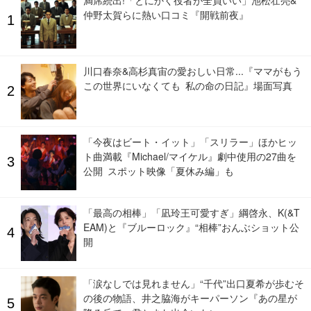
満席続出!「とにかく役者が全員いい」池松壮亮&
仲野太賀らに熱い口コミ『開戦前夜』
川口春奈&高杉真宙の愛おしい日常...『ママがもう
この世界にいなくても 私の命の日記』場面写真
「今夜はビート・イット」「スリラー」ほかヒッ
ト曲満載『Michael/マイケル』劇中使用の27曲を
公開 スポット映像「夏休み編」も
「最高の相棒」「凪玲王可愛すぎ」綱啓永、K(&T
EAM)と『ブルーロック』“相棒”おんぶショット公
開
「涙なしでは見れません」“千代”出口夏希が歩むそ
の後の物語、井之脇海がキーパーソン『あの星が