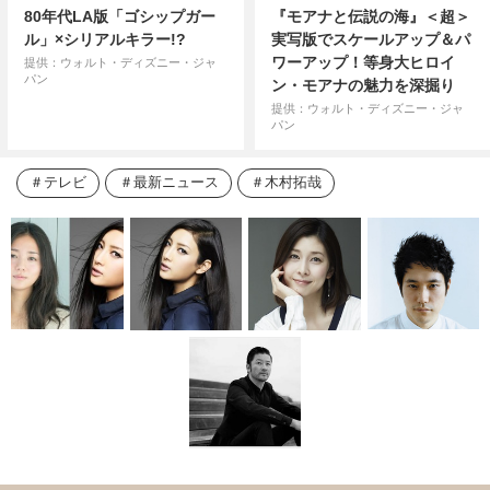
80年代LA版「ゴシップガー
『モアナと伝説の海』＜超＞
ル」×シリアルキラー!?
実写版でスケールアップ＆パ
ワーアップ！等身大ヒロイ
提供：ウォルト・ディズニー・ジャ
パン
ン・モアナの魅力を深掘り
提供：ウォルト・ディズニー・ジャ
パン
テレビ
最新ニュース
木村拓哉