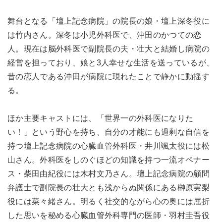
舞台となる「壇上記念病院」の院長の娘・壇上深冬役に
は竹内さん。深冬は小児外科医で、沖田のかつての恋
人。現在は脳外科医で副院長の夫・壮大と結婚し病院の
経営を担っており、娘と3人幸せな生活を送っているが、
昔の恋人である沖田が病院に現れたことで静かに動揺す
る。
ほか主要キャストには、「世界一の外科医になりた
い！」という野心を持ち、自分の才能にも過剰な自信を
持つ壇上記念病院の心臓血管外科医・井川颯太役には松
山さん。外科医をしのぐほどの知識を持つ一流オペナー
ス・柴田由紀役には木村文乃さん。壇上記念病院の顧問
弁護士で副院長の壮大とも浅からぬ関係にある榊原実梨
役には菜々緒さん。明るく社交的ながら心の奥には屈折
した思いを秘める心臓血管外科専門の医師・羽村圭吾役