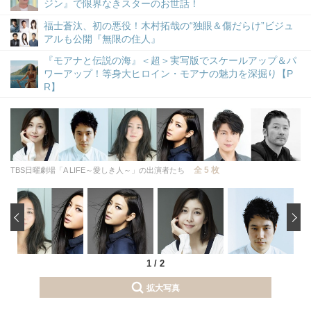
ジン』で限界なきスターのお世話！
福士蒼汰、初の悪役！木村拓哉の“独眼＆傷だらけ”ビジュ
アルも公開『無限の住人』
『モアナと伝説の海』＜超＞実写版でスケールアップ＆パ
ワーアップ！等身大ヒロイン・モアナの魅力を深掘り【P
R】
全 5 枚
TBS日曜劇場「A LIFE～愛しき人～」の出演者たち
‹
1
/
2
拡大写真