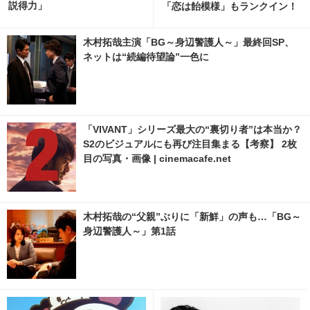
説得力」
「恋は飴模様」もランクイン！
Netflix今日のTOP10
木村拓哉主演「BG～身辺警護人～」最終回SP、
ネットは“続編待望論”一色に
「VIVANT」シリーズ最大の“裏切り者”は本当か？
S2のビジュアルにも再び注目集まる【考察】 2枚
目の写真・画像 | cinemacafe.net
木村拓哉の“父親”ぶりに「新鮮」の声も…「BG～
身辺警護人～」第1話