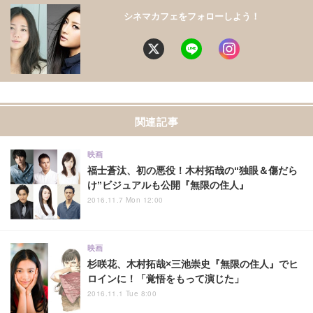
シネマカフェをフォローしよう！
関連記事
映画
福士蒼汰、初の悪役！木村拓哉の“独眼＆傷だら
け”ビジュアルも公開『無限の住人』
2016.11.7 Mon 12:00
映画
杉咲花、木村拓哉×三池崇史『無限の住人』でヒ
ロインに！「覚悟をもって演じた」
2016.11.1 Tue 8:00