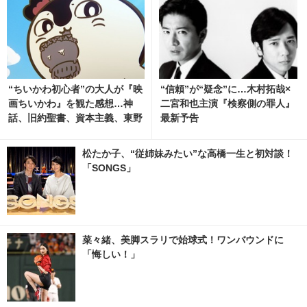
“ちいかわ初心者”の大人が『映
“信頼”が“疑念”に…木村拓哉×
画ちいかわ』を観た感想…神
二宮和也主演『検察側の罪人』
話、旧約聖書、資本主義、東野
最新予告
圭吾にジブリ作品を彷彿【ネタ
バレあり】
松たか子、“従姉妹みたい”な高橋一生と初対談！
「SONGS」
菜々緒、美脚スラリで始球式！ワンバウンドに
「悔しい！」