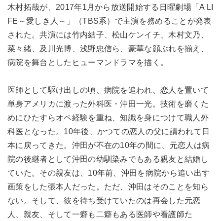
木村拓哉が、2017年1月から放送開始する日曜劇場「A LI
FE～愛しき人～」（TBS系）で主演を務めることが発表
された。共演には竹内結子、松山ケンイチ、木村文乃、
菜々緒、及川光博、浅野忠信ら、豪華な顔ぶれを揃え、
病院を舞台としたヒューマンドラマを描く。
医師として駆け出しの頃、病院を追われ、恋人を置いて
単身アメリカに渡った外科医・沖田一光。技術を磨くた
めにひたすらオペ経験を重ね、知識を身につけて職人外
科医となった。10年後、かつての恋人の父に請われて日
本に戻ってきた。沖田が不在の10年の間に、元恋人は病
院の後継者として沖田の幼馴染みでもある親友と結婚し
ていた。その親友は、10年前、沖田を病院から追い出す
画策をした張本人だった。ただ、沖田はそのことを知ら
ない。そして、彼を待ち受けていたのは再会した元恋
人、親友、そして一癖も二癖もある医師や看護師た