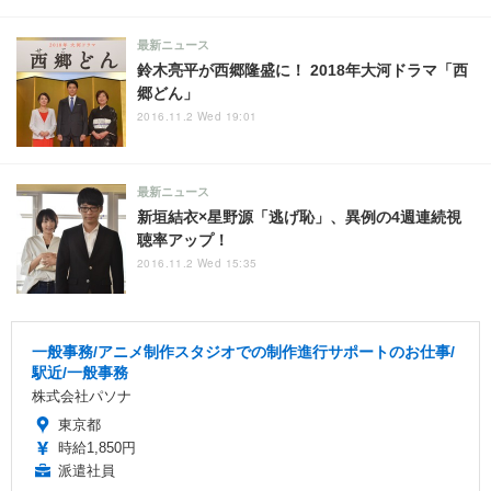
最新ニュース
鈴木亮平が西郷隆盛に！ 2018年大河ドラマ「西
郷どん」
2016.11.2 Wed 19:01
最新ニュース
新垣結衣×星野源「逃げ恥」、異例の4週連続視
聴率アップ！
2016.11.2 Wed 15:35
一般事務/アニメ制作スタジオでの制作進行サポートのお仕事/
駅近/一般事務
株式会社パソナ
東京都
時給1,850円
派遣社員