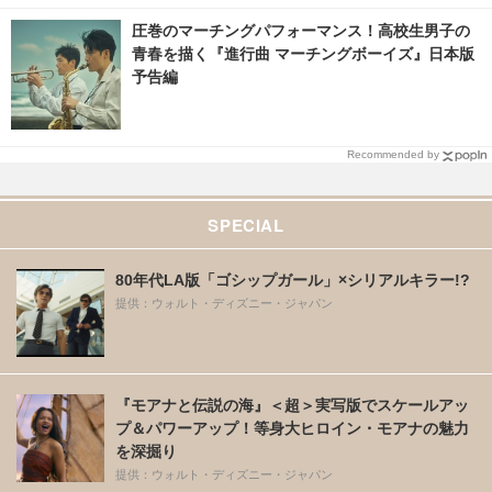
圧巻のマーチングパフォーマンス！高校生男子の
青春を描く『進行曲 マーチングボーイズ』日本版
予告編
Recommended by
SPECIAL
80年代LA版「ゴシップガール」×シリアルキラー!?
提供：ウォルト・ディズニー・ジャパン
『モアナと伝説の海』＜超＞実写版でスケールアッ
プ＆パワーアップ！等身大ヒロイン・モアナの魅力
を深掘り
提供：ウォルト・ディズニー・ジャパン