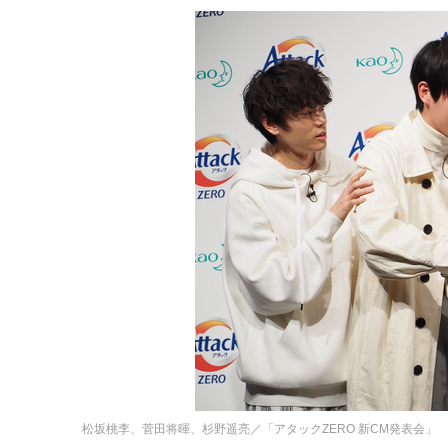
松坂桃李、菅田将暉、杉野遥亮／「アタックZERO 新CM発表会」