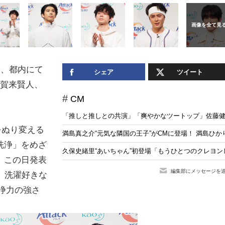
）、都内にて
シェア
ツイート
、賀来賢人、
CM
「推しと推しとの共演」「爽やかなツートップ」佐藤健、
をぬり変える
満島真之介“元気な隣国の王子”がCMに登場！ 満島ひ
洗浄」をめざ
久保史緒里“あいちゃん”初登場「もうひとつのクレヨン
。この日発表
編集部にメッセージを
、洗濯好きな
洗浄力の強さ