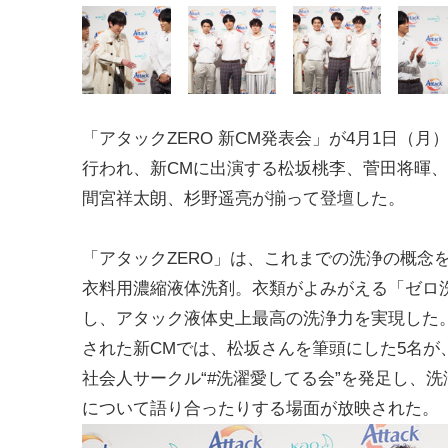
「アタックZERO 新CM発表会」が4月1日（月
行われ、新CMに出演する松坂桃李、菅田将暉
間宮祥太朗、杉野遥亮が揃って登壇した。
「アタックZERO」は、これまでの洗浄の概念
衣料用濃縮液体洗剤。衣類がよみがえる「ゼロ
し、アタック液体史上最高の洗浄力を実現した
された新CMでは、松坂さんを筆頭にした5名が
社会人サークル“#洗濯愛してる会”を発足し、
について語り合ったりする場面が放映された。