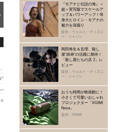
『モアナと伝説の海』＜
超＞実写版でスケールア
ップ＆パワーアップ！等
身大ヒロイン・モアナの
魅力を深掘り
提供：ウォルト・ディズニ
ー・ジャパン
岡田将生＆玄理、殺し
屋“姉弟“の活躍に期待！
「殺し屋たちの店 2」レ
ビュー
＆TEAM・Kの“夏うた”CM共演に反響続々
提供：ウォルト・ディズニ
ー・ジャパン
かり“有休中の女王様”の代理「普段着ぐらいしっくりきてる」
しんちゃん やかんの家族だゾ！」シーズン2第3話公開 黒磯＆チーター親子
おうち時間が映画館に！
小さくて可愛いおしゃれ
送る
プロジェクター「XGIMI
Nova」
提供：XGIMI