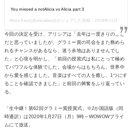
You missed a notAlicia vs Alicia part 3
Alicia Keys
(@aliciakeys)がシェアした投稿 -
2019年11月月14日午後12時36分PST
今回の決定を受け、アリシアは「去年は一度きりのこと
だと思っていましたが、グラミー賞の司会をまた務めら
れるチャンスがあるなら、迷う余地はありませんでし
た」と心境を明かし、「前回の授賞式は私にとって極め
てパワフルな体験でした。会場からはもちろん、世界中
から愛を感じました。音楽はすべての人を癒し、1つにす
ることを確認できました」と前回の興奮をふり返ってい
る。
「生中継！第62回グラミー賞授賞式」※2か国語版（同
時通訳）は2020年1月27日（月）9時～WOWOWプライ
ムにて放送。