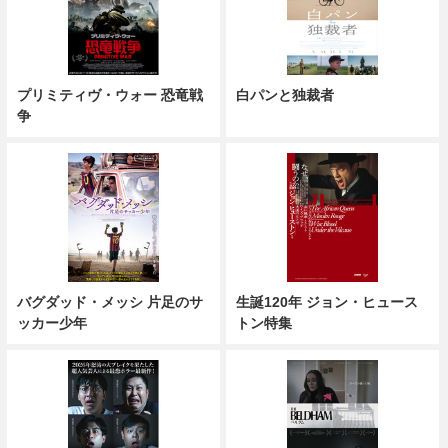
プリミティヴ・ウォー 恐竜戦
白パンと独裁者
争
バグダッド・メッシ 片足のサ
生誕120年 ジョン・ヒュース
ッカー少年
トン特集