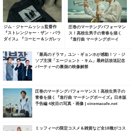
ジム・ジャームッシュ監督作
圧巻のマーチングパフォーマン
『ストレンジャー・ザン・パラ
ス！高校生男子の青春を描く
ダイス』『コーヒー＆シガレッ
『進行曲 マーチングボーイ
ツ』bonjour recordsオフィシ
ズ』日本版予告編
ャルTシャツ発売 2枚目の写
「最高のドラマ」ユン・ギョンホが感動！ソ・ジ
真・画像 | cinemacafe.net
ソブ主演「エージェント・キム」最終話放送記念
パーティーの裏側の映像解禁
圧巻のマーチングパフォーマンス！高校生男子の
青春を描く『進行曲 マーチングボーイズ』日本版
予告編 4枚目の写真・画像 | cinemacafe.net
ミッフィーの限定コスメ＆雑貨など全18種がコス