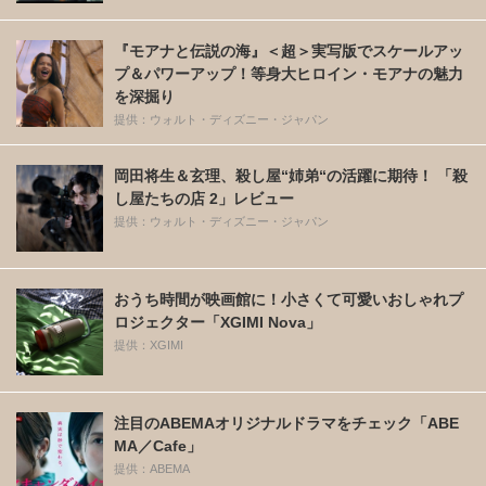
『モアナと伝説の海』＜超＞実写版でスケールアッ
プ＆パワーアップ！等身大ヒロイン・モアナの魅力
を深掘り
提供：ウォルト・ディズニー・ジャパン
岡田将生＆玄理、殺し屋“姉弟“の活躍に期待！ 「殺
し屋たちの店 2」レビュー
提供：ウォルト・ディズニー・ジャパン
おうち時間が映画館に！小さくて可愛いおしゃれプ
ロジェクター「XGIMI Nova」
提供：XGIMI
注目のABEMAオリジナルドラマをチェック「ABE
MA／Cafe」
提供：ABEMA