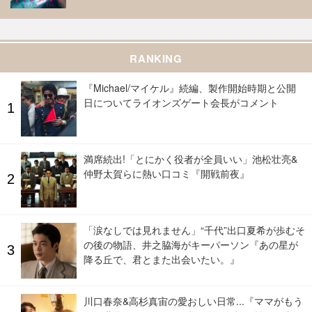
RANKING
『Michael/マイケル』続編、製作開始時期と公開
日についてライオンズゲート会長がコメント
満席続出!「とにかく役者が全員いい」池松壮亮&
仲野太賀らに熱い口コミ『開戦前夜』
「涙なしでは見れません」“千代”出口夏希が歩むそ
の後の物語、井之脇海がキーパーソン『あの星が
降る丘で、君とまた出会いたい。』
川口春奈&高杉真宙の愛おしい日常...『ママがもう