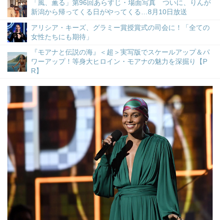
「風、薫る」第96回あらすじ・場面写真 ついに、りんが
新潟から帰ってくる日がやってくる…8月10日放送
アリシア・キーズ、グラミー賞授賞式の司会に！「全ての
女性たちにも期待」
『モアナと伝説の海』＜超＞実写版でスケールアップ＆パ
ワーアップ！等身大ヒロイン・モアナの魅力を深掘り【P
R】