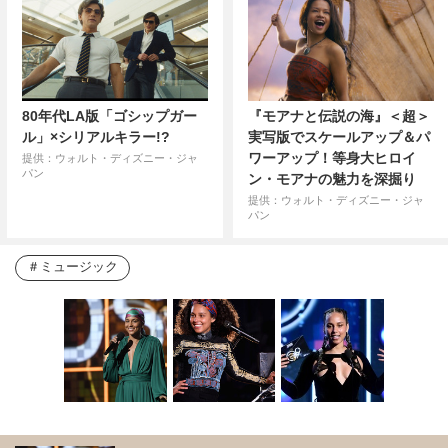
80年代LA版「ゴシップガー
『モアナと伝説の海』＜超＞
ル」×シリアルキラー!?
実写版でスケールアップ＆パ
ワーアップ！等身大ヒロイ
提供：ウォルト・ディズニー・ジャ
パン
ン・モアナの魅力を深掘り
提供：ウォルト・ディズニー・ジャ
パン
ミュージック