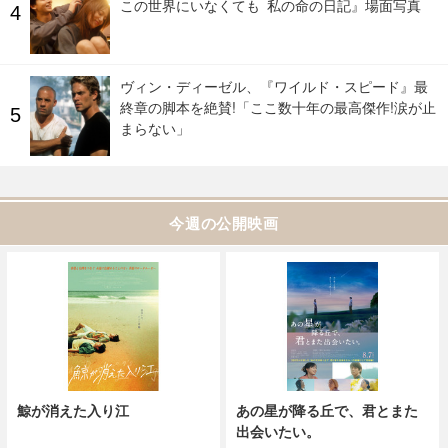
この世界にいなくても 私の命の日記』場面写真
ヴィン・ディーゼル、『ワイルド・スピード』最
終章の脚本を絶賛!「ここ数十年の最高傑作!涙が止
まらない」
今週の公開映画
鯨が消えた入り江
あの星が降る丘で、君とまた
出会いたい。