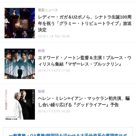
最新ニュース
レディー・ガガ＆U2ボノら、シナトラ生誕100周
年を祝う「グラミー・トリビュートライブ」放送
決定
2016.1.19 Tue 19:30
映画
エドワード・ノートン監督＆主演！ブルース・ウ
ィリスら集結『マザーレス・ブルックリン』
2019.11.15 Fri 17:00
映画
ヘレン・ミレン×イアン・マッケラン初共演、騙
し合い繰り広げる『グッドライアー』予告
2019.11.15 Fri 16:30
一般事務・OA事務/韓国語を活かせる大手外資系企業調査サポ