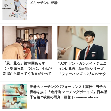
メキッチンに登場
「風、薫る」第96回あらす
“天才”ソン・ガンとイ・ジュニ
じ・場面写真 ついに、りんが
ョンに亀裂…Netflixシリーズ
新潟から帰ってくる日がやって
「フォーハンズ ～2人のソナタ
くる…8月10日放送
～」ティザー解禁 1枚目の写
真・画像 | cinemacafe.net
圧巻のマーチングパフォーマンス！高校生男子の
青春を描く『進行曲 マーチングボーイズ』日本版
予告編 2枚目の写真・画像 | cinemacafe.net