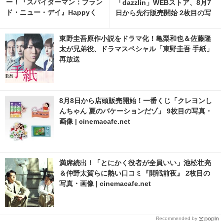
ー！『スパイダーマン：ブラン
「dazzlin」WEBストア、8月7
ド・ニュー・デイ』Happyく
日から先行販売開始 2枚目の写
じ、8月7日発売開始 1枚目の写
真・画像 | cinemacafe.net
真・画像 | cinemacafe.net
東野圭吾原作小説をドラマ化！亀梨和也＆佐藤隆
太が兄弟役、ドラマスペシャル「東野圭吾 手紙」
再放送
8月8日から店頭販売開始！一番くじ「クレヨンし
んちゃん 夏のバケーションだゾ」 9枚目の写真・
画像 | cinemacafe.net
満席続出！「とにかく役者が全員いい」池松壮亮
＆仲野太賀らに熱い口コミ『開戦前夜』 2枚目の
写真・画像 | cinemacafe.net
Recommended by