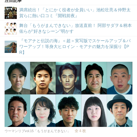
注目記事
満席続出！「とにかく役者が全員いい」池松壮亮＆仲野太
賀らに熱い口コミ『開戦前夜』
舞台「もうがまんできない」放送直前！ 阿部サダヲ＆柄本
佑らが“好きなシーン”明かす
『モアナと伝説の海』＜超＞実写版でスケールアップ＆パ
ワーアップ！等身大ヒロイン・モアナの魅力を深掘り【P
R】
全 4 枚
ウーマンリブvol.15「もうがまんできない」