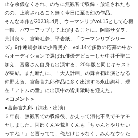
止を余儀なくされ、のちに無観客で収録・放送されたも
のの、上演されること無く今日に至る幻の作品。
そんな本作が2023年4月、ウーマンリブvol.15として心機
一転、パワーアップして上演することに。阿部サダヲ、
荒川良々、宮崎吐夢、平岩紙、「ウーマンリブシリー
ズ」9作連続参加の少路勇介、vol.14で多数の応募の中か
らオーディションで選ばれ俳優デビューした中井千聖に
加え、宮藤さん自身も出演する、20年版と同じキャスト
が集結。また新たに、「大人計画」の舞台初出演となる
仲野太賀、宮藤官九郎作品に多く出演する永山絢斗、現
在「アトムの童」に出演中の皆川猿時を迎えた。
＜コメント＞
●宮藤官九郎（演出・出演）
３年前、無観客での収録後、かえって消化不良でモヤモ
ヤしました。阿部くんや荒川くんも「ちゃんとやりたい
っすね！」と言ってて、俺だけじゃなく、みんなウケた