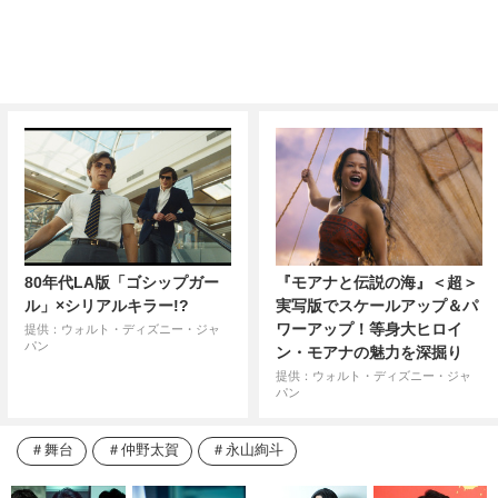
80年代LA版「ゴシップガー
『モアナと伝説の海』＜超＞
ル」×シリアルキラー!?
実写版でスケールアップ＆パ
ワーアップ！等身大ヒロイ
提供：ウォルト・ディズニー・ジャ
パン
ン・モアナの魅力を深掘り
提供：ウォルト・ディズニー・ジャ
パン
舞台
仲野太賀
永山絢斗