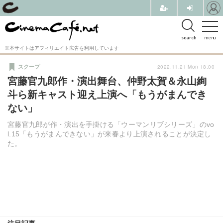
search
menu
※本サイトはアフィリエイト広告を利用しています
2022.11.21 Mon 18:00
スクープ
宮藤官九郎作・演出舞台、仲野太賀＆永山絢
斗ら新キャスト迎え上演へ「もうがまんでき
ない」
宮藤官九郎が作・演出を手掛ける「ウーマンリブシリーズ」のvo
l.15「もうがまんできない」が来春より上演されることが決定し
た。