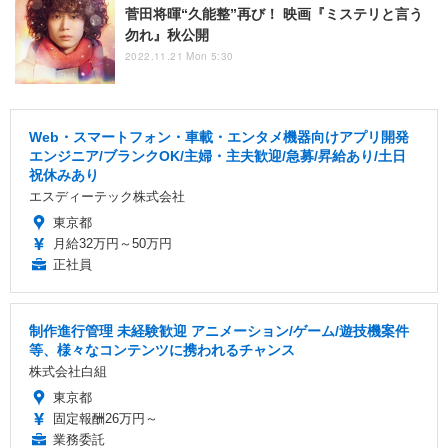
菅田将暉“久能整”再び！ 映画『ミステリと言う
勿れ』秋公開
2022.11.21 Mon 5:30
Web・スマートフォン・車載・エンタメ機器向けアプリ開発
エンジニア/ブランクOK/主婦・主夫歓迎/急募/昇給あり/土日
祝休みあり
エスディーテック株式会社
東京都
月給32万円～50万円
正社員
制作進行管理 未経験歓迎 アニメーション/ゲーム/遊技機案件
等、様々なコンテンツに携われるチャンス
株式会社白組
東京都
固定報酬26万円～
業務委託