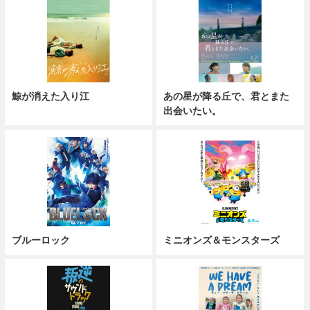
鯨が消えた入り江
あの星が降る丘で、君とまた
出会いたい。
ブルーロック
ミニオンズ＆モンスターズ