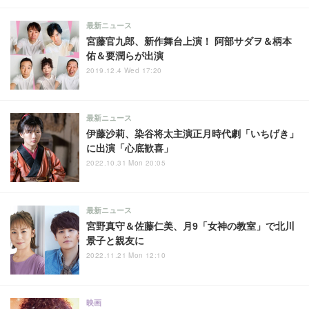
最新ニュース
宮藤官九郎、新作舞台上演！ 阿部サダヲ＆柄本
佑＆要潤らが出演
2019.12.4 Wed 17:20
最新ニュース
伊藤沙莉、染谷将太主演正月時代劇「いちげき」
に出演「心底歓喜」
2022.10.31 Mon 20:05
最新ニュース
宮野真守＆佐藤仁美、月9「女神の教室」で北川
景子と親友に
2022.11.21 Mon 12:10
映画