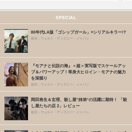
SPECIAL
80年代LA版「ゴシップガール」×シリアルキラー!?
提供：ウォルト・ディズニー・ジャパン
『モアナと伝説の海』＜超＞実写版でスケールアッ
プ＆パワーアップ！等身大ヒロイン・モアナの魅力
を深掘り
提供：ウォルト・ディズニー・ジャパン
岡田将生＆玄理、殺し屋“姉弟“の活躍に期待！ 「殺
し屋たちの店 2」レビュー
提供：ウォルト・ディズニー・ジャパン