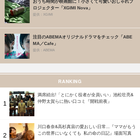
おうち時間が映画館に！小さくて可愛いおしゃれプ
ロジェクター「XGIMI Nova」
提供：XGIMI
注目のABEMAオリジナルドラマをチェック「ABE
MA／Cafe」
提供：ABEMA
RANKING
満席続出!「とにかく役者が全員いい」池松壮亮&
仲野太賀らに熱い口コミ『開戦前夜』
川口春奈&高杉真宙の愛おしい日常...『ママがもう
この世界にいなくても 私の命の日記』場面写真