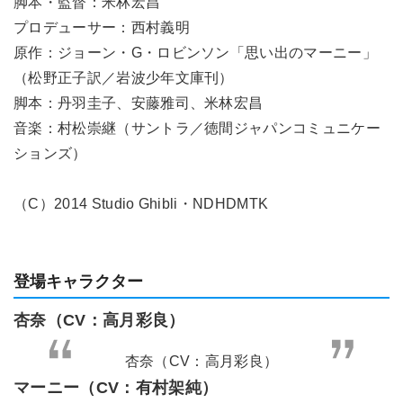
脚本・監督：米林宏昌
プロデューサー：西村義明
原作：ジョーン・G・ロビンソン「思い出のマーニー」
（松野正子訳／岩波少年文庫刊）
脚本：丹羽圭子、安藤雅司、米林宏昌
音楽：村松崇継（サントラ／徳間ジャパンコミュニケー
ションズ）
（C）2014 Studio Ghibli・NDHDMTK
登場キャラクター
杏奈（CV：高月彩良）
杏奈（CV：高月彩良）
マーニー（CV：有村架純）