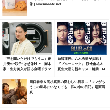
像 | cinemacafe.net
「声を聞いただけでもう…」蒼
糸師凛役に八木勇征が参戦！
井優の“咲子”は想像以上 脚本
『ブルーロック』 渡邊圭祐＆
家・生方美久が語る金曜ドラマ
夏生大湖ら新キャスト解禁 M
「Tシャツが乾くまで」
X4D・4DX・Dolby Cinema上
映も
川口春奈＆高杉真宙の愛おしい日常…『ママがも
うこの世界にいなくても 私の命の日記』場面写
真