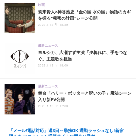
映画
賀来賢人×神谷浩史『金の国 水の国』物語のカギ
を握る“秘密の計画”シーン公開
2023.1.13 Fri 18:30
最新ニュース
ヨルシカ、広瀬すず主演「夕暮れに、手をつな
ぐ」主題歌を担当
2023.1.13 Fri 18:00
最新ニュース
舞台「ハリー・ポッターと呪いの子」魔法シーン
入り新PV公開
2023.1.13 Fri 17:00
「メール/電話対応」週3日～勤務OK 通勤ラッシュなし!新宿