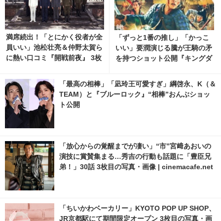
満席続出！「とにかく役者が全
「ずっと1番の推し」「かっこ
員いい」池松壮亮＆仲野太賀ら
いい」要潤演じる騰が王騎の矛
に熱い口コミ『開戦前夜』 3枚
を持つショット公開『キングダ
目の写真・画像 | cinemacafe.
ム 魂の決戦』
net
「最高の相棒」「凪玲王可愛すぎ」綱啓永、K（＆
TEAM）と『ブルーロック』“相棒”おんぶショッ
ト公開
「放心からの覚醒までが凄い」“市”宮﨑あおいの
演技に賞賛集まる…秀吉の行動も話題に「豊臣兄
弟！」30話 3枚目の写真・画像 | cinemacafe.net
「ちいかわベーカリー」KYOTO POP UP SHOP、
JR京都駅にて期間限定オープン 3枚目の写真・画