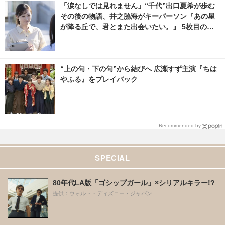
「涙なしでは見れません」“千代”出口夏希が歩む
その後の物語、井之脇海がキーパーソン『あの星
が降る丘で、君とまた出会いたい。』 5枚目の写
真・画像 | cinemacafe.net
“上の句・下の句”から結びへ 広瀬すず主演『ちは
やふる』をプレイバック
Recommended by
SPECIAL
80年代LA版「ゴシップガール」×シリアルキラー!?
提供：ウォルト・ディズニー・ジャパン