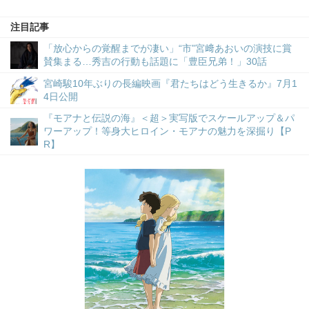
注目記事
「放心からの覚醒までが凄い」“市”宮﨑あおいの演技に賞
賛集まる…秀吉の行動も話題に「豊臣兄弟！」30話
宮崎駿10年ぶりの長編映画『君たちはどう生きるか』7月1
4日公開
『モアナと伝説の海』＜超＞実写版でスケールアップ＆パ
ワーアップ！等身大ヒロイン・モアナの魅力を深掘り【P
R】