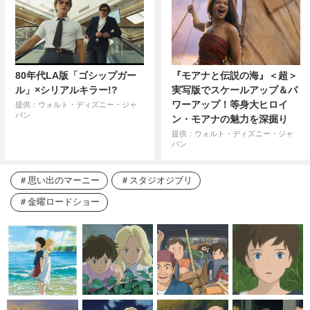
80年代LA版「ゴシップガー
『モアナと伝説の海』＜超＞
ル」×シリアルキラー!?
実写版でスケールアップ＆パ
ワーアップ！等身大ヒロイ
提供：ウォルト・ディズニー・ジャ
パン
ン・モアナの魅力を深掘り
提供：ウォルト・ディズニー・ジャ
パン
思い出のマーニー
スタジオジブリ
金曜ロードショー