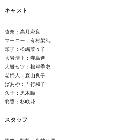
キャスト
杏奈：高月彩良
マーニー：有村架純
頼子：松嶋菜々子
大岩清正：寺島進
大岩セツ：根岸季衣
老婦人：森山良子
ばあや：吉行和子
久子：黒木瞳
彩香：杉咲花
スタッフ