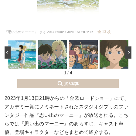
全 13 枚
『思い出のマーニー』（C）2014 Studio Ghibli・NDHDMTK
‹
1
/
4
拡大写真
2023年1月13日21時からの「金曜ロードショー」にて、
アカデミー賞にノミネートされたスタジオジブリのファ
ンタジー作品『思い出のマーニー』が放送される。こち
らでは『思い出のマーニー』のあらすじ、キャスト声
優、登場キャラクターなどをまとめて紹介する。