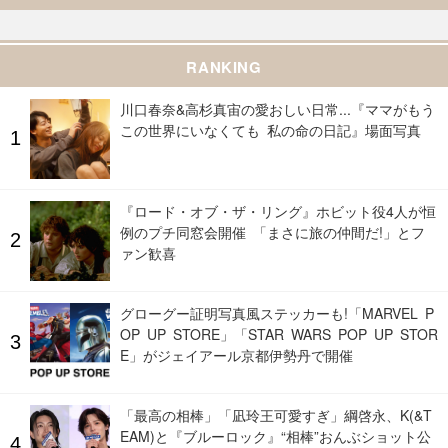
RANKING
川口春奈&高杉真宙の愛おしい日常...『ママがもう
この世界にいなくても 私の命の日記』場面写真
『ロード・オブ・ザ・リング』ホビット役4人が恒
例のプチ同窓会開催 「まさに旅の仲間だ!」とフ
ァン歓喜
グローグー証明写真風ステッカーも!「MARVEL P
OP UP STORE」「STAR WARS POP UP STOR
E」がジェイアール京都伊勢丹で開催
「最高の相棒」「凪玲王可愛すぎ」綱啓永、K(&T
EAM)と『ブルーロック』“相棒”おんぶショット公