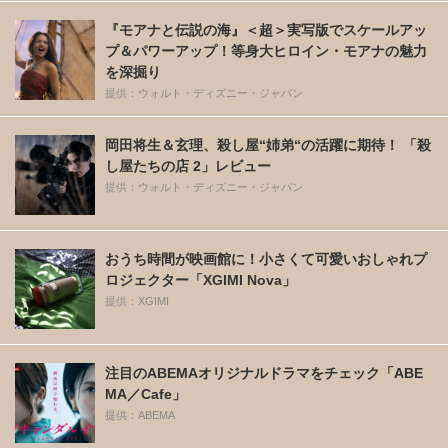
『モアナと伝説の海』＜超＞実写版でスケールアッ
プ＆パワーアップ！等身大ヒロイン・モアナの魅力
を深掘り
提供：ウォルト・ディズニー・ジャパン
岡田将生＆玄理、殺し屋“姉弟“の活躍に期待！ 「殺
し屋たちの店 2」レビュー
提供：ウォルト・ディズニー・ジャパン
おうち時間が映画館に！小さくて可愛いおしゃれプ
ロジェクター「XGIMI Nova」
提供：XGIMI
注目のABEMAオリジナルドラマをチェック「ABE
MA／Cafe」
提供：ABEMA