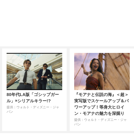
80年代LA版「ゴシップガー
『モアナと伝説の海』＜超＞
ル」×シリアルキラー!?
実写版でスケールアップ＆パ
ワーアップ！等身大ヒロイ
提供：ウォルト・ディズニー・ジャ
パン
ン・モアナの魅力を深掘り
提供：ウォルト・ディズニー・ジャ
パン