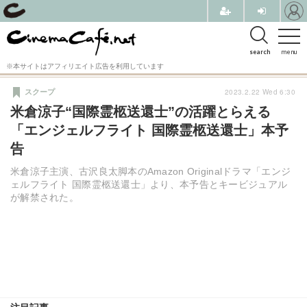
search
menu
※本サイトはアフィリエイト広告を利用しています
2023.2.22 Wed 6:30
スクープ
米倉涼子“国際霊柩送還士”の活躍とらえる
「エンジェルフライト 国際霊柩送還士」本予
告
米倉涼子主演、古沢良太脚本のAmazon Originalドラマ「エンジ
ェルフライト 国際霊柩送還士」より、本予告とキービジュアル
が解禁された。