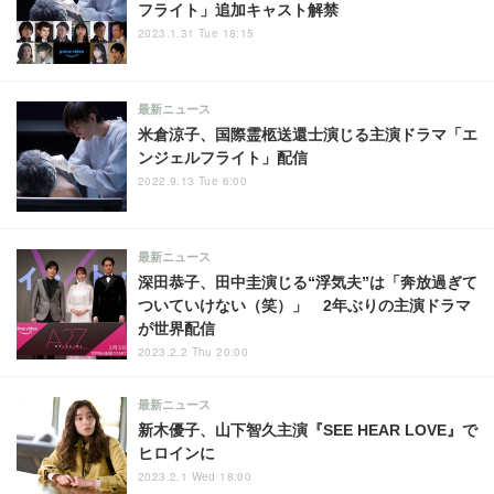
フライト」追加キャスト解禁
2023.1.31 Tue 18:15
最新ニュース
米倉涼子、国際霊柩送還士演じる主演ドラマ「エ
ンジェルフライト」配信
2022.9.13 Tue 6:00
最新ニュース
深田恭子、田中圭演じる“浮気夫”は「奔放過ぎて
ついていけない（笑）」 2年ぶりの主演ドラマ
が世界配信
2023.2.2 Thu 20:00
最新ニュース
新木優子、山下智久主演『SEE HEAR LOVE』で
ヒロインに
2023.2.1 Wed 18:00