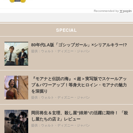
Recommended by
SPECIAL
80年代LA版「ゴシップガール」×シリアルキラー!?
提供：ウォルト・ディズニー・ジャパン
『モアナと伝説の海』＜超＞実写版でスケールアッ
プ＆パワーアップ！等身大ヒロイン・モアナの魅力
を深掘り
提供：ウォルト・ディズニー・ジャパン
岡田将生＆玄理、殺し屋“姉弟“の活躍に期待！ 「殺
し屋たちの店 2」レビュー
提供：ウォルト・ディズニー・ジャパン