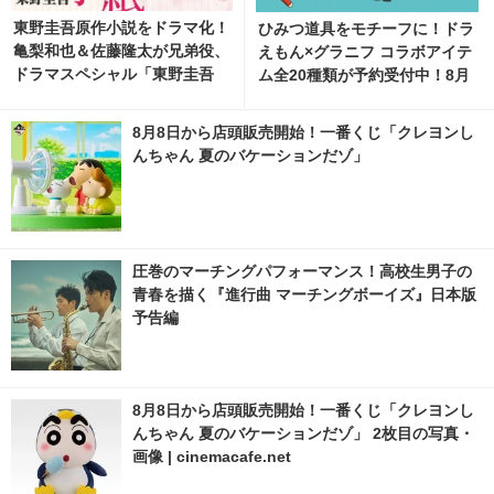
東野圭吾原作小説をドラマ化！
ひみつ道具をモチーフに！ドラ
亀梨和也＆佐藤隆太が兄弟役、
えもん×グラニフ コラボアイテ
ドラマスペシャル「東野圭吾
ム全20種類が予約受付中！8月
手紙」再放送
11日より発売
8月8日から店頭販売開始！一番くじ「クレヨンし
んちゃん 夏のバケーションだゾ」
圧巻のマーチングパフォーマンス！高校生男子の
青春を描く『進行曲 マーチングボーイズ』日本版
予告編
8月8日から店頭販売開始！一番くじ「クレヨンし
んちゃん 夏のバケーションだゾ」 2枚目の写真・
画像 | cinemacafe.net