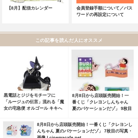
【8月】配信カレンダー
会員登録手順について／パス
ワードの再設定について
この記事を読んだ人にオススメ
黒電話とジジをモチーフに
8月8日から店頭販売開始！一
「ルージュの伝言」流れる「魔
番くじ「クレヨンしんちゃん
女の宅急便 オルゴール キキへ
夏のバケーションだゾ」 9枚目
の伝言」発売 2枚目の写真・画
の写真・画像 | cinemacafe.ne
像 | cinemacafe.net
t
8月8日から店頭販売開始！一番くじ「クレヨンし
んちゃん 夏のバケーションだゾ」 7枚目の写真・
画像 | cinemacafe.net