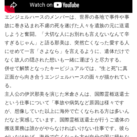
エンジェルハースのメンバーは、世界の各地で事件や事
故に巻き込まれ不慮の死を遂げた人々を遺族の元に送還
しようと奮闘。「大切な人にお別れも言えないなんて辛
すぎるじゃん」と語る那美は、突然亡くなった愛する人
にせめて一言「さよなら」を言えるように、遺体だけで
なく故人の隠された想いも一緒に運ぼうと尽力する。
併せて解禁となったキービジュアルでは、“生と死”に真
正面から向き合うエンジェルハースの面々が描かれてい
る。
主人公の伊沢那美を演じた米倉さんは、国際霊柩送還士
という仕事について「事故や病気など原因は様々です
が、想像していた以上に海外で亡くなられる方は多いん
だなと実感しています。国際霊柩送還士が行うご遺体の
搬送業務は誰かがやらなければいけない仕事です。彼ら
がいなければ、海外で亡くなった方が自分の国に帰れな