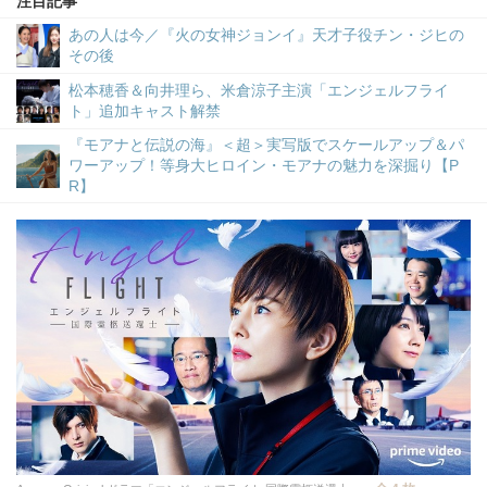
注目記事
あの人は今／『火の女神ジョンイ』天才子役チン・ジヒの
その後
松本穂香＆向井理ら、米倉涼子主演「エンジェルフライ
ト」追加キャスト解禁
『モアナと伝説の海』＜超＞実写版でスケールアップ＆パ
ワーアップ！等身大ヒロイン・モアナの魅力を深掘り【P
R】