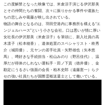
この度解禁となった映像では、米倉涼子演じる伊沢那美
とその仲間たちの奮闘、次々に振りかかる事件や遺族た
ちの悲しみや葛藤が映し出されている。
物語の舞台となるのは、羽田空港内に事務所を構える“エ
ンジェルハース”という小さな会社。口は悪いが情に厚い
女社長の伊沢那美（米倉涼子）を筆頭に、新入社員の高
木凛子（松本穂香）、遺体処置のスペシャリスト・柊秀
介（城田優）、元ヤンの若手社員・矢野雄也（矢本悠
馬）、噂好きな手続担当・松山みのり（野呂佳代）、温
厚だが得体のしれない運転手・田ノ下貢（徳井優）、金
勘定にうるさい強面の会長・柏木史郎（遠藤憲一）らク
セの強い社員たちが国際霊柩送還士として働いている。