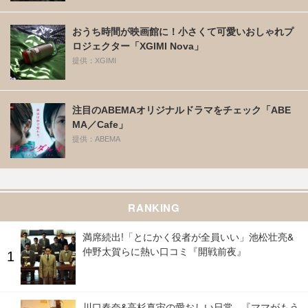
おうち時間が映画館に！小さくて可愛いおしゃれプ
ロジェクター「XGIMI Nova」
提供：XGIMI
注目のABEMAオリジナルドラマをチェック「ABE
MA／Cafe」
提供：ABEMA
RANKING
満席続出!「とにかく役者が全員いい」池松壮亮&
仲野太賀らに熱い口コミ『開戦前夜』
川口春奈&高杉真宙の愛おしい日常...『ママがもう