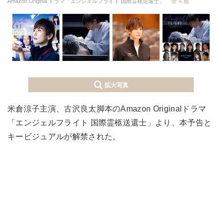
全 4 枚
Amazon Original ドラマ「エンジェルフライト 国際霊柩送還士」
拡大写真
米倉涼子主演、古沢良太脚本のAmazon Originalドラマ
「エンジェルフライト 国際霊柩送還士」より、本予告と
キービジュアルが解禁された。