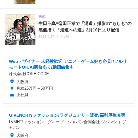
映画
生田斗真×窪田正孝で『湯道』撮影の“もしも”の
裏側描く「湯道への道」2月16日より配信
2023.1.27 Fri 11:40
Webデザイナー 未経験歓迎 アニメ・ゲーム好き必見!/フルリ
モートOK/AI研修あり/動画編集も
株式会社CORE CODE
大阪府
月給25万円～50万円
正社員
GIVENCHY/ファッション/ラグジュアリー販売/福利厚生充実
LVMHファッション・グループ・ジャパン合同会社 ジバンシィ ジ
ャパン
大阪府