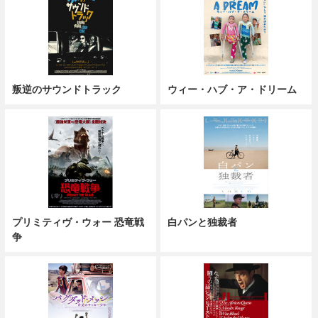
叛逆のサウンドトラック
ウィー・ハブ・ア・ドリーム
プリミティヴ・ウォー 恐竜戦
白パンと独裁者
争