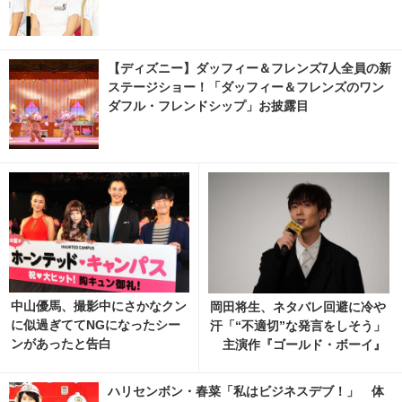
【ディズニー】ダッフィー＆フレンズ7人全員の新
ステージショー！「ダッフィー＆フレンズのワン
ダフル・フレンドシップ」お披露目
中山優馬、撮影中にさかなクン
岡田将生、ネタバレ回避に冷や
に似過ぎててNGになったシー
汗「“不適切”な発言をしそう」
ンがあったと告白
主演作『ゴールド・ボーイ』
公開記念舞台挨拶
ハリセンボン・春菜「私はビジネスデブ！」 体