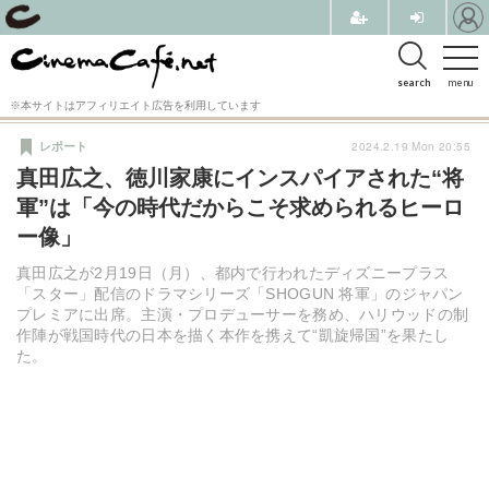
search
menu
※本サイトはアフィリエイト広告を利用しています
2024.2.19 Mon 20:55
レポート
真田広之、徳川家康にインスパイアされた“将
軍”は「今の時代だからこそ求められるヒーロ
ー像」
真田広之が2月19日（月）、都内で行われたディズニープラス
「スター」配信のドラマシリーズ「SHOGUN 将軍」のジャパン
プレミアに出席。主演・プロデューサーを務め、ハリウッドの制
作陣が戦国時代の日本を描く本作を携えて“凱旋帰国”を果たし
た。