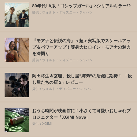
80年代LA版「ゴシップガール」×シリアルキラー!?
提供：ウォルト・ディズニー・ジャパン
『モアナと伝説の海』＜超＞実写版でスケールアッ
プ＆パワーアップ！等身大ヒロイン・モアナの魅力
を深掘り
提供：ウォルト・ディズニー・ジャパン
岡田将生＆玄理、殺し屋“姉弟“の活躍に期待！ 「殺
し屋たちの店 2」レビュー
提供：ウォルト・ディズニー・ジャパン
おうち時間が映画館に！小さくて可愛いおしゃれプ
ロジェクター「XGIMI Nova」
提供：XGIMI