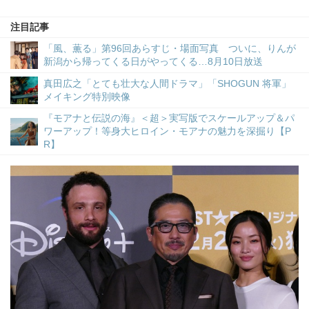
注目記事
「風、薫る」第96回あらすじ・場面写真 ついに、りんが
新潟から帰ってくる日がやってくる…8月10日放送
真田広之「とても壮大な人間ドラマ」「SHOGUN 将軍」
メイキング特別映像
『モアナと伝説の海』＜超＞実写版でスケールアップ＆パ
ワーアップ！等身大ヒロイン・モアナの魅力を深掘り【P
R】