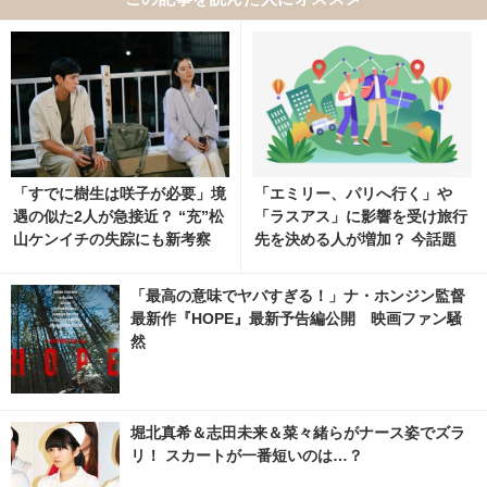
「すでに樹生は咲子が必要」境
「エミリー、パリへ行く」や
遇の似た2人が急接近？ “充”松
「ラスアス」に影響を受け旅行
山ケンイチの失踪にも新考察
先を決める人が増加？ 今話題
「Tシャツが乾くまで」4話
のフィルムツーリズム
「最高の意味でヤバすぎる！」ナ・ホンジン監督
最新作『HOPE』最新予告編公開 映画ファン騒
然
堀北真希＆志田未来＆菜々緒らがナース姿でズラ
リ！ スカートが一番短いのは…？