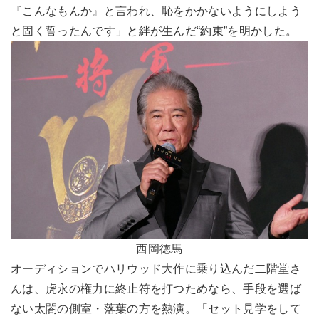
『こんなもんか』と言われ、恥をかかないようにしよう
と固く誓ったんです」と絆が生んだ“約束”を明かした。
西岡徳馬
オーディションでハリウッド大作に乗り込んだ二階堂さ
んは、虎永の権力に終止符を打つためなら、手段を選ば
ない太閤の側室・落葉の方を熱演。「セット見学をして