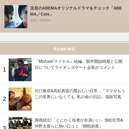
注目のABEMAオリジナルドラマをチェック「ABE
MA／Cafe」
提供：ABEMA
RANKING
『Michael/マイケル』続編、製作開始時期と公開
日についてライオンズゲート会長がコメント
川口春奈&高杉真宙の愛おしい日常...『ママがもう
この世界にいなくても 私の命の日記』場面写真
満席続出!「とにかく役者が全員いい」池松壮亮&
仲野太賀らに熱い口コミ『開戦前夜』