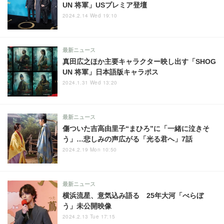
UN 将軍」USプレミア登壇
2024.2.14 Wed 19:10
最新ニュース
真田広之ほか主要キャラクター映し出す「SHOG
UN 将軍」日本語版キャラポス
2024.1.31 Wed 13:20
最新ニュース
傷ついた吉高由里子“まひろ”に「一緒に泣きそ
う」…悲しみの声広がる「光る君へ」7話
2024.2.19 Mon 10:50
最新ニュース
横浜流星、意気込み語る 25年大河「べらぼ
う」未公開映像
2024.2.13 Tue 17:15