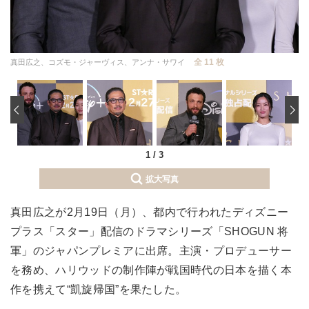
全 11 枚
真田広之、コズモ・ジャーヴィス、アンナ・サワイ
‹
1
/
3
拡大写真
真田広之が2月19日（月）、都内で行われたディズニー
プラス「スター」配信のドラマシリーズ「SHOGUN 将
軍」のジャパンプレミアに出席。主演・プロデューサー
を務め、ハリウッドの制作陣が戦国時代の日本を描く本
作を携えて“凱旋帰国”を果たした。