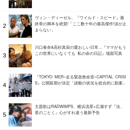
ヴィン・ディーゼル、『ワイルド・スピード』最
終章の脚本を絶賛!「ここ数十年の最高傑作!涙が止
まらない」
川口春奈&高杉真宙の愛おしい日常...『ママがもう
この世界にいなくても 私の命の日記』場面写真
『TOKYO MER~走る緊急救命室~CAPITAL CRISI
S』公開延期が決定「諸般の状況を総合的に勘案」
主題歌はRADWIMPS、横浜流星×広瀬すず『汝、
星のごとく』心がすれ違う最新予告