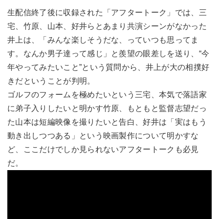
生配信終了後に収録された「アフタートーク」では、三
宅、竹原、山本、好井らとあまり共演シーンがなかった
井上は、「みんな楽しそうだな、っていつも思ってま
す。なんか男子達って感じ」と羨望の眼差しを送り、“今
年やってみたいこと”という質問から、井上が大の相撲好
きだということが判明。
ゴルフのフォームを極めたいという三宅、本気で落語家
に弟子入りしたいと明かす竹原、もともと監督志望だっ
た山本は短編映像を撮りたいと告白、好井は「実はもう
動き出しつつある」という映画製作について明かすな
ど、ここだけでしか見られないアフタートークも必見
だ。