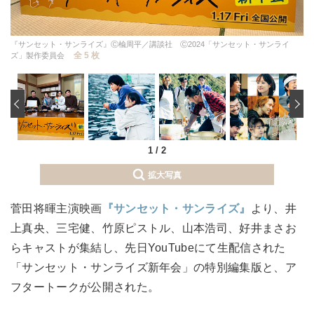
『サンセット・サンライズ』Ⓒ楡周平／講談社 Ⓒ2024「サンセット・サンライ
全 5 枚
ズ」製作委員会
‹
1
/
2
拡大写真
菅田将暉主演映画
『サンセット・サンライズ』
より、井
上真央、三宅健、竹原ピストル、山本浩司、好井まさお
らキャストが集結し、先日YouTubeにて生配信された
「サンセット・サンライズ新年会」の特別編集版と、ア
フタートークが公開された。