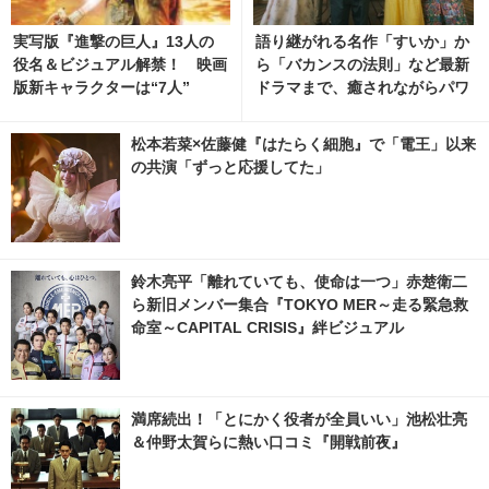
実写版『進撃の巨人』13人の
語り継がれる名作「すいか」か
役名＆ビジュアル解禁！ 映画
ら「バカンスの法則」など最新
版新キャラクターは“7人”
ドラマまで、癒されながらパワ
ーチャージ！ヒーリングドラマ
4選
松本若菜×佐藤健『はたらく細胞』で「電王」以来
の共演「ずっと応援してた」
鈴木亮平「離れていても、使命は一つ」赤楚衛二
ら新旧メンバー集合『TOKYO MER～走る緊急救
命室～CAPITAL CRISIS』絆ビジュアル
満席続出！「とにかく役者が全員いい」池松壮亮
＆仲野太賀らに熱い口コミ『開戦前夜』