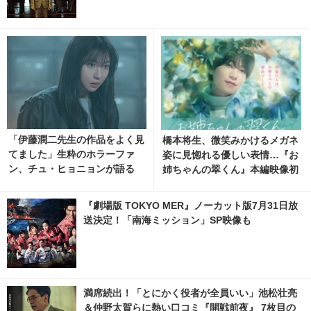
「伊藤潤二先生の作品をよく見
橋本将生、微笑みかけるメガネ
てました」生粋のホラーファ
姿に見惚れる優しい表情…『お
ン、チュ・ヒョニョンが語る
姉ちゃんの翠くん』本編映像初
『怪速急行■■行き』見どころ
公開！
『劇場版 TOKYO MER』ノーカット版7月31日放
送決定！「南海ミッション」SP映像も
満席続出！「とにかく役者が全員いい」池松壮亮
＆仲野太賀らに熱い口コミ『開戦前夜』 7枚目の