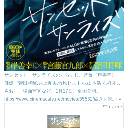
サンセット・サンライズのあらすじ、監督（岸善幸）、
俳優（菅田将暉,井上真央,竹原ピストル,山本浩司,好井ま
さお）、場面写真など。1月17日、全国公開。
https://www.cinemacafe.net/movies/35532/
続きを読む »