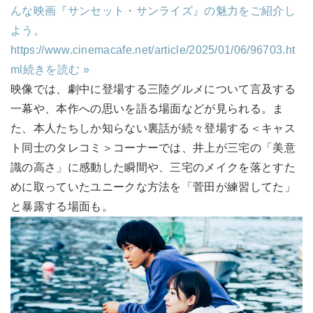
んな映画『サンセット・サンライズ』の魅力をご紹介し
よう。
https://www.cinemacafe.net/article/2025/01/06/96703.ht
ml
続きを読む »
映像では、劇中に登場する三陸グルメについて言及する
一幕や、本作への思いを語る場面などが見られる。ま
た、本人たちしか知らない裏話が続々登場する＜キャス
ト同士のタレコミ＞コーナーでは、井上が三宅の「美意
識の高さ」に感動した瞬間や、三宅のメイクを落とすた
めに取っていたユニークな方法を「菅田が練習してた」
と暴露する場面も。