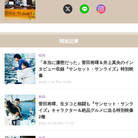
関連記事
映画
「本当に濃密だった」菅田将暉＆井上真央のイン
タビュー収録『サンセット・サンライズ』特別映
像
2025.1.16 Thu 12:55
映画
菅田将暉、生タコと格闘も『サンセット・サンラ
イズ』キャラクター＆絶品グルメに迫る特別映像
2種
2024.12.23 Mon 17:00
映画