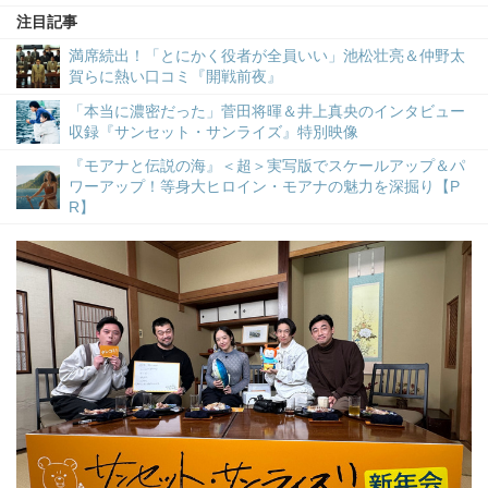
注目記事
満席続出！「とにかく役者が全員いい」池松壮亮＆仲野太
賀らに熱い口コミ『開戦前夜』
「本当に濃密だった」菅田将暉＆井上真央のインタビュー
収録『サンセット・サンライズ』特別映像
『モアナと伝説の海』＜超＞実写版でスケールアップ＆パ
ワーアップ！等身大ヒロイン・モアナの魅力を深掘り【P
R】