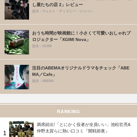
し屋たちの店 2」レビュー
提供：ウォルト・ディズニー・ジャパン
おうち時間が映画館に！小さくて可愛いおしゃれプ
ロジェクター「XGIMI Nova」
提供：XGIMI
注目のABEMAオリジナルドラマをチェック「ABE
MA／Cafe」
提供：ABEMA
RANKING
満席続出!「とにかく役者が全員いい」池松壮亮&
仲野太賀らに熱い口コミ『開戦前夜』