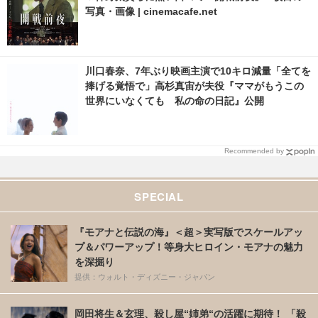
写真・画像 | cinemacafe.net
川口春奈、7年ぶり映画主演で10キロ減量「全てを
捧げる覚悟で」高杉真宙が夫役『ママがもうこの
世界にいなくても 私の命の日記』公開
Recommended by
SPECIAL
『モアナと伝説の海』＜超＞実写版でスケールアッ
プ＆パワーアップ！等身大ヒロイン・モアナの魅力
を深掘り
提供：ウォルト・ディズニー・ジャパン
岡田将生＆玄理、殺し屋“姉弟“の活躍に期待！ 「殺