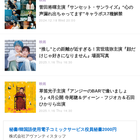
菅田将暉主演『サンセット・サンライズ』“心の
声漏れ出ちゃってます”キャラポス7種解禁
2024.12.18 Wed 20:00
映画
“推し”との距離が近すぎる！宮世琉弥主演『顔だ
けじゃ好きになりません』場面写真
2025.1.16 Thu 16:30
映画
草笛光子主演『アンジーのBARで逢いましょ
う』4月公開 寺尾聰＆ディーン・フジオカ＆石田
ひかりら出演
2025.1.16 Thu 14:30
秘書/韓国語使用電子コミックサービス役員秘書2000円
株式会社アヴァンティスタッフ