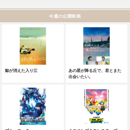
今週の公開映画
鯨が消えた入り江
あの星が降る丘で、君とまた
出会いたい。