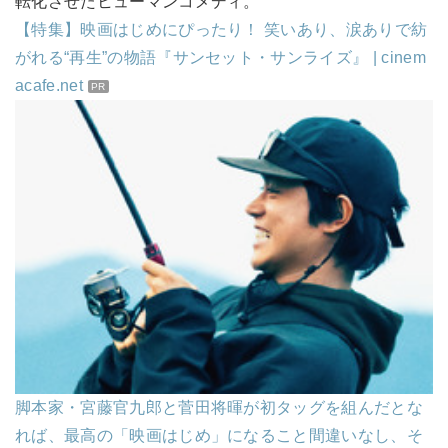
転化させたヒューマンコメディ。
【特集】映画はじめにぴったり！ 笑いあり、涙ありで紡
がれる“再生”の物語『サンセット・サンライズ』 | cinem
acafe.net
PR
脚本家・宮藤官九郎と菅田将暉が初タッグを組んだとな
れば、最高の「映画はじめ」になること間違いなし、そ