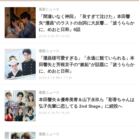
最新ニュース
「間違いなく神回」「良すぎて泣けた」本田響
矢“瀧昌”のラストの台詞に大反響…「波うららか
に、めおと日和」6話
2025.5.30 Fri 10:25
最新ニュース
「瀧昌様可愛すぎる」「永遠に観ていられる」本
田響矢と芳根京子の“嫉妬”が話題に「波うららか
に、めおと日和」
2025.5.19 Mon 17:40
最新ニュース
本田響矢＆優希美青＆山下永玖ら「彩香ちゃんは
弘子先輩に恋してる 2nd Stage」に続投へ
2025.5.16 Fri 18:30
最新ニュース