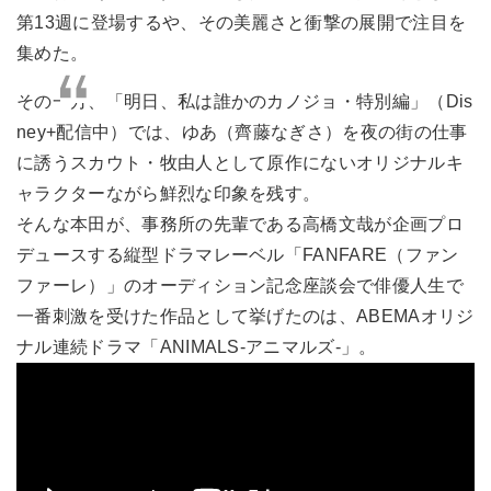
第13週に登場するや、その美麗さと衝撃の展開で注目を
集めた。
その一方、「明日、私は誰かのカノジョ・特別編」（Dis
ney+配信中）では、ゆあ（齊藤なぎさ）を夜の街の仕事
に誘うスカウト・牧由人として原作にないオリジナルキ
ャラクターながら鮮烈な印象を残す。
そんな本田が、事務所の先輩である高橋文哉が企画プロ
デュースする縦型ドラマレーベル「FANFARE（ファン
ファーレ）」のオーディション記念座談会で俳優人生で
一番刺激を受けた作品として挙げたのは、ABEMAオリジ
ナル連続ドラマ「ANIMALS‐アニマルズ‐」。