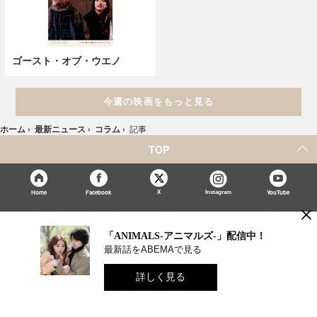
ゴースト・オブ・ウエノ
今週の映画をもっと見る
ホーム
›
最新ニュース
›
コラム
›
記事
TOP
X
Home
Facebook
Instagram
YouTube
×
「シネマカフェ」の名称を用いた、他社の有料サービスに関するお問合せについて
「ANIMALS‐アニマルズ‐」配信中！
著者一覧
お問合せ
広告掲載
シネマカフェについて
会社概要
最新話をABEMAで見る
個人情報保護方針
詳しく見る
紹介した商品/サービスを購入、契約した場合に、
売上の一部が弊社サイトに還元されることがあります。
当サイトに掲載の記事・見出し・写真・画像の無断転載を禁じます。
Copyright © 2026 IID, Inc.