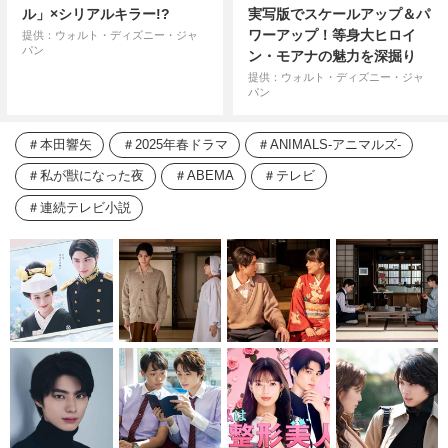
ル」×シリアルキラー!?
実写版でスケールアップ＆パ
ワーアップ！等身大ヒロイ
提供：ウォルト・ディズニー・ジャ
パン
ン・モアナの魅力を深掘り
提供：ウォルト・ディズニー・ジャ
パン
本田響矢
2025年春ドラマ
ANIMALS‐アニマルズ‐
私が獣になった夜
ABEMA
テレビ
連続テレビ小説