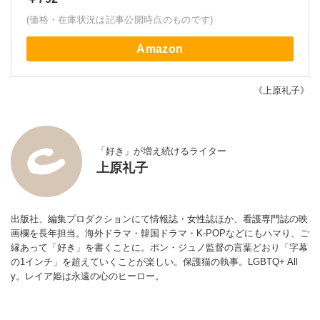
(価格・在庫状況は記事公開時点のものです)
Amazon
《上原礼子》
「好き」が増え続けるライター
上原礼子
出版社、編集プロダクションにて情報誌・女性誌ほか、看護専門誌の映
画欄を長年担当。海外ドラマ・韓国ドラマ・K-POPなどにもハマり、ご
縁あって「好き」を書くことに。ポン・ジュノ監督の言葉どおり「字幕
の1インチ」を超えていくことが楽しい。保護猫の執事。LGBTQ+ All
y。レイア姫は永遠の心のヒーロー。