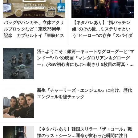
バッグやハンカチ、立体アクリ
【ネタバレあり】“指パッチン
ルブロックなど！東映75周年
組”のその後…ミステリオとい
記念 カプセルトイ「東映ヒス
う“ヒーロー”の存在『スパイダ
トリカルグッズコレクション」
ーマン：FFH』の魅力に迫る
8月発売
沼へようこそ！銀河一キュートなグローグーと"マ
ンドー"パパの映画『マンダロリアン＆グローグ
ー』がSW初心者にもぶっ刺さり 9枚目の写真・画
像 | cinemacafe.net
新生『チャーリーズ・エンジェル』に向け、歴代
エンジェルを総チェック
【ネタバレあり】韓国スリラー『ザ・コール』戦
慄のラストシーン…運命が変わった瞬間に注目