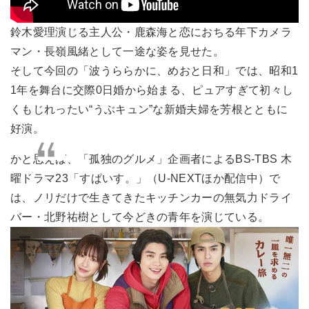
鈴木愛理演じる主人公・鹿森海と恋におちる年下カメラ
マン・長嶺風緒として一途な姿を見せた。
そして今回の「波うららかに、めおと日和」では、昭和1
1年を舞台に交際0日婚から始まる、ピュアすぎて初々し
くもじれったい“うぶキュン”な新婚夫婦を芳根とともに
好演。
かと思えば、「孤独のグルメ」企画者によるBS-TBS 木
曜ドラマ23「すぱいす。」（U-NEXTほか配信中）で
は、ノリだけで生きてきたキッチンカーの無気力ドライ
バー・北野祐樹として今どきの青年を演じている。