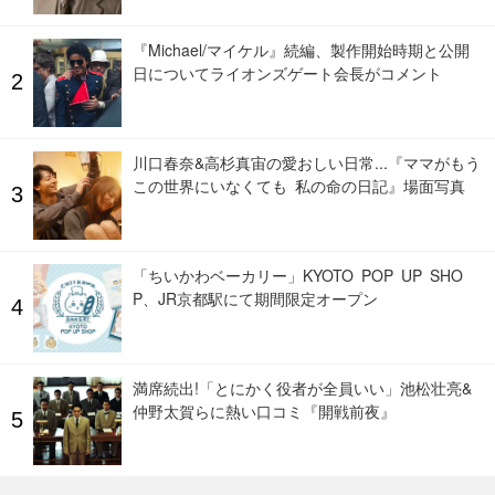
『Michael/マイケル』続編、製作開始時期と公開
日についてライオンズゲート会長がコメント
川口春奈&高杉真宙の愛おしい日常...『ママがもう
この世界にいなくても 私の命の日記』場面写真
「ちいかわベーカリー」KYOTO POP UP SHO
P、JR京都駅にて期間限定オープン
満席続出!「とにかく役者が全員いい」池松壮亮&
仲野太賀らに熱い口コミ『開戦前夜』