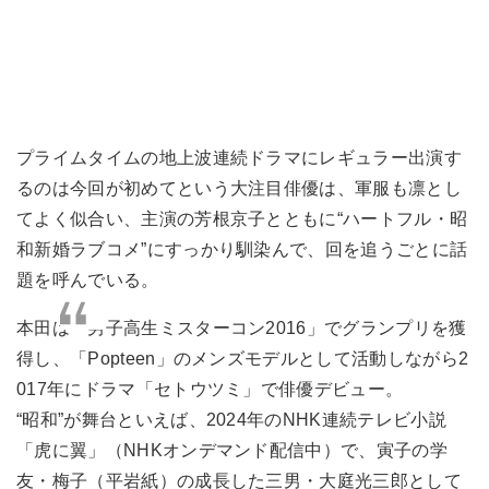
プライムタイムの地上波連続ドラマにレギュラー出演す
るのは今回が初めてという大注目俳優は、軍服も凛とし
てよく似合い、主演の芳根京子とともに“ハートフル・昭
和新婚ラブコメ”にすっかり馴染んで、回を追うごとに話
題を呼んでいる。
本田は「男子高生ミスターコン2016」でグランプリを獲
得し、「Popteen」のメンズモデルとして活動しながら2
017年にドラマ「セトウツミ」で俳優デビュー。
“昭和”が舞台といえば、2024年のNHK連続テレビ小説
「虎に翼」（NHKオンデマンド配信中）で、寅子の学
友・梅子（平岩紙）の成長した三男・大庭光三郎として