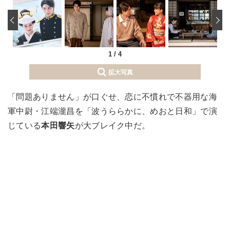
‹
1
/
4
拡大写真
「問題ありません」が口ぐせ、恋に不慣れで不器用な海
軍中尉・江端瀧昌を「波うららかに、めおと日和」で演
じている
本田響矢
が大ブレイク中だ。