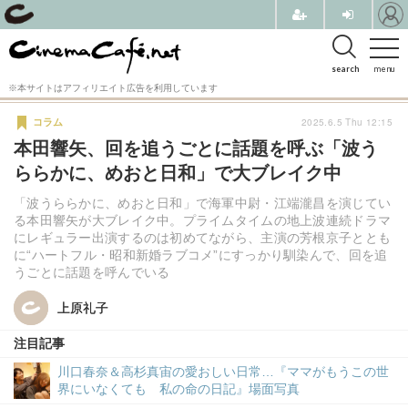
search
menu
※本サイトはアフィリエイト広告を利用しています
2025.6.5 Thu 12:15
コラム
本田響矢、回を追うごとに話題を呼ぶ「波う
ららかに、めおと日和」で大ブレイク中
「波うららかに、めおと日和」で海軍中尉・江端瀧昌を演じてい
る本田響矢が大ブレイク中。プライムタイムの地上波連続ドラマ
にレギュラー出演するのは初めてながら、主演の芳根京子ととも
に“ハートフル・昭和新婚ラブコメ”にすっかり馴染んで、回を追
うごとに話題を呼んでいる
上原礼子
上原礼子
注目記事
川口春奈＆高杉真宙の愛おしい日常…『ママがもうこの世
界にいなくても 私の命の日記』場面写真