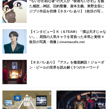
“ちいかわ初心者”の大人が『映画ちいかわ』を観
た感想…神話、旧約聖書、資本主義、東野圭吾に
ジブリ作品を彷彿【ネタバレあり】 1枚目の写
真・画像 | cinemacafe.net
【インタビュー】K（＆TEAM）「僕は天才じゃな
い」、屈指の人気キャラを背負った本気と覚悟 4
枚目の写真・画像 | cinemacafe.net
【ネタバレあり】『アス』を徹底解説！ジョーダ
ン・ピールの世界を読み解く5つのキーワード