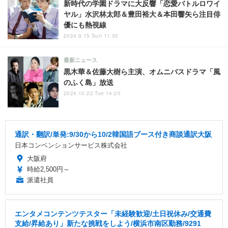
新時代の学園ドラマに大反響「恋愛バトルロワイ
ヤル」水沢林太郎＆豊田裕大＆本田響矢ら注目俳
優にも熱視線
2024.9.15 Sun 11:30
最新ニュース
黒木華＆佐藤大樹ら主演、オムニバスドラマ「風
のふく島」放送
2024.10.22 Tue 14:20
通訳・翻訳/単発:9/30から10/2韓国語ブース付き商談通訳大阪
日本コンベンションサービス株式会社
大阪府
時給2,500円～
派遣社員
エンタメコンテンツテスター「未経験歓迎/土日祝休み/交通費
支給/昇給あり」新たな挑戦をしよう/横浜市南区勤務/9291