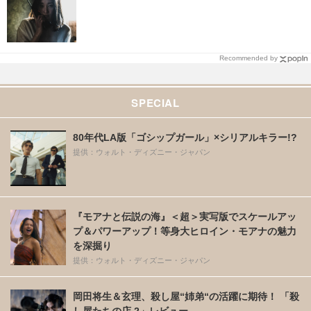
Recommended by
SPECIAL
80年代LA版「ゴシップガール」×シリアルキラー!?
提供：ウォルト・ディズニー・ジャパン
『モアナと伝説の海』＜超＞実写版でスケールアッ
プ＆パワーアップ！等身大ヒロイン・モアナの魅力
を深掘り
提供：ウォルト・ディズニー・ジャパン
岡田将生＆玄理、殺し屋“姉弟“の活躍に期待！ 「殺