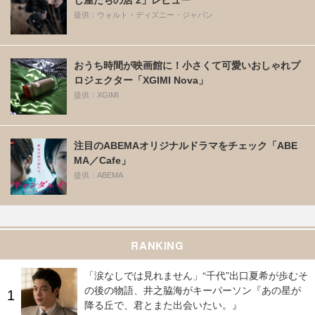
し屋たちの店 2」レビュー
提供：ウォルト・ディズニー・ジャパン
おうち時間が映画館に！小さくて可愛いおしゃれプ
ロジェクター「XGIMI Nova」
提供：XGIMI
注目のABEMAオリジナルドラマをチェック「ABE
MA／Cafe」
提供：ABEMA
RANKING
「涙なしでは見れません」“千代”出口夏希が歩むそ
の後の物語、井之脇海がキーパーソン『あの星が
降る丘で、君とまた出会いたい。』