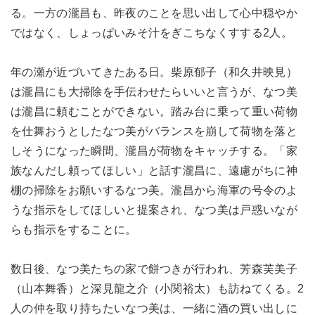
る。一方の瀧昌も、昨夜のことを思い出して心中穏やか
ではなく、しょっぱいみそ汁をぎこちなくすする2人。
年の瀬が近づいてきたある日。柴原郁子（和久井映見）
は瀧昌にも大掃除を手伝わせたらいいと言うが、なつ美
は瀧昌に頼むことができない。踏み台に乗って重い荷物
を仕舞おうとしたなつ美がバランスを崩して荷物を落と
しそうになった瞬間、瀧昌が荷物をキャッチする。「家
族なんだし頼ってほしい」と話す瀧昌に、遠慮がちに神
棚の掃除をお願いするなつ美。瀧昌から海軍の号令のよ
うな指示をしてほしいと提案され、なつ美は戸惑いなが
らも指示をすることに。
数日後、なつ美たちの家で餅つきが行われ、芳森芙美子
（山本舞香）と深見龍之介（小関裕太）も訪ねてくる。2
人の仲を取り持ちたいなつ美は、一緒に酒の買い出しに