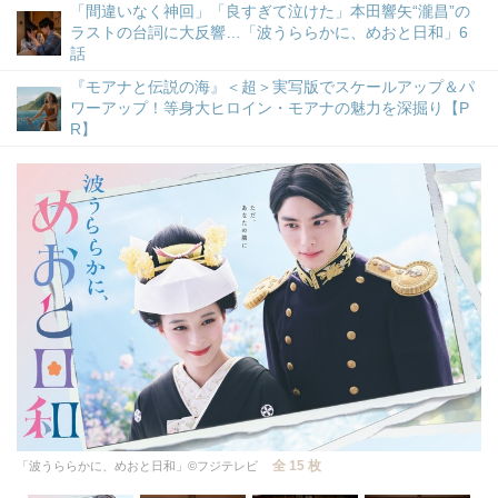
「間違いなく神回」「良すぎて泣けた」本田響矢“瀧昌”の
ラストの台詞に大反響…「波うららかに、めおと日和」6
話
『モアナと伝説の海』＜超＞実写版でスケールアップ＆パ
ワーアップ！等身大ヒロイン・モアナの魅力を深掘り【P
R】
全 15 枚
「波うららかに、めおと日和」©フジテレビ