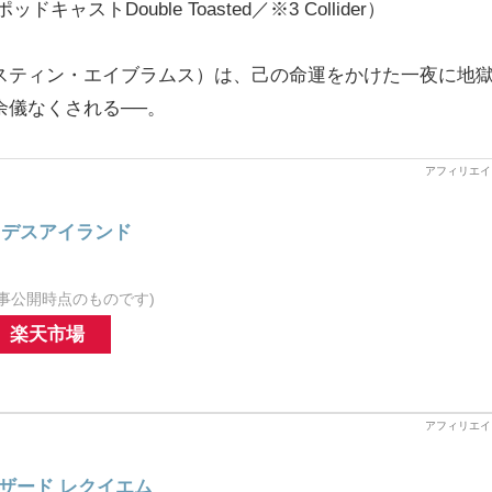
キャストDouble Toasted／※3 Collider）
スティン・エイブラムス）は、己の命運をかけた一夜に地
余儀なくされる──。
。
：デスアイランド
事公開時点のものです)
楽天市場
ハザード レクイエム