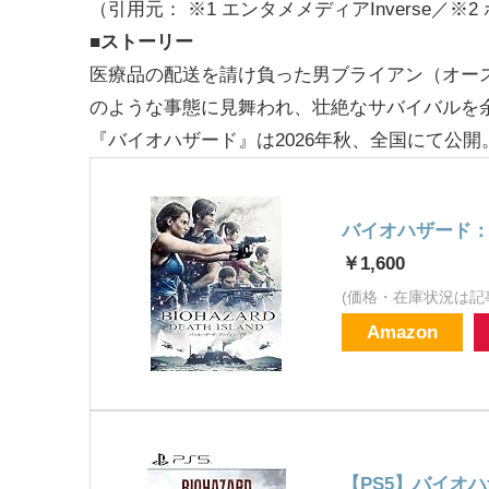
（引用元： ※1 エンタメメディアInverse／※2 ポッド
■ストーリー
医療品の配送を請け負った男ブライアン（オー
のような事態に見舞われ、壮絶なサバイバルを
『バイオハザード』は2026年秋、全国にて公開
バイオハザード
￥1,600
(価格・在庫状況は記
Amazon
【PS5】バイオ