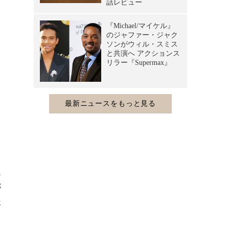
ム
が
ホ