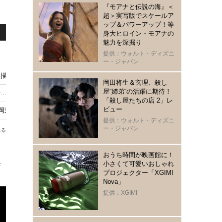
『モアナと伝説の海』＜
超＞実写版でスケールア
ップ＆パワーアップ！等
身大ヒロイン・モアナの
魅力を深掘り
提供：ウォルト・ディズニ
ー・ジャパン
描く『進行曲 マーチングボーイズ』日本版予告編
岡田将生＆玄理、殺し
屋“姉弟“の活躍に期待！
情…『お姉ちゃんの翠くん』本編映像初公開！
「殺し屋たちの店 2」レ
ビュー
松岡茉優×成田凌『男ともだち』本予告＆本ビジュアル
提供：ウォルト・ディズニ
ー・ジャパン
送る
おうち時間が映画館に！
降
小さくて可愛いおしゃれ
プロジェクター「XGIMI
Nova」
提供：XGIMI