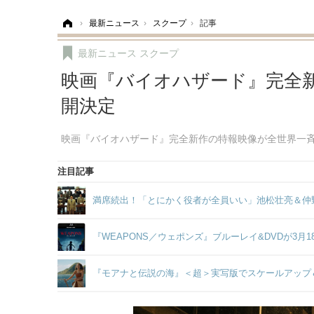
ホーム
›
最新ニュース
›
スクープ
›
記事
最新ニュース
スクープ
映画『バイオハザード』完全
開決定
映画『バイオハザード』完全新作の特報映像が全世界一
注目記事
満席続出！「とにかく役者が全員いい」池松壮亮＆仲
『WEAPONS／ウェポンズ』ブルーレイ&DVDが3月
『モアナと伝説の海』＜超＞実写版でスケールアップ