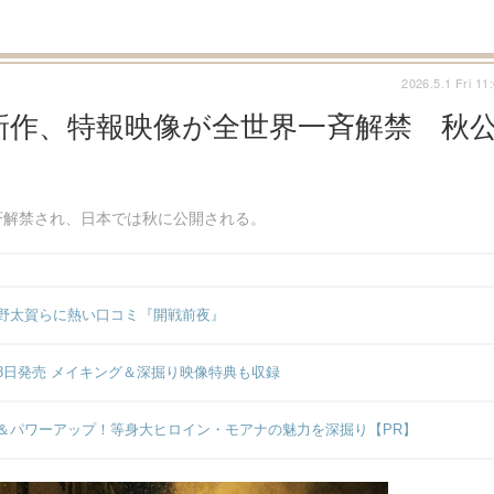
2026.5.1 Fri 11
新作、特報映像が全世界一斉解禁 秋
斉解禁され、日本では秋に公開される。
野太賀らに熱い口コミ『開戦前夜』
18日発売 メイキング＆深掘り映像特典も収録
＆パワーアップ！等身大ヒロイン・モアナの魅力を深掘り【PR】