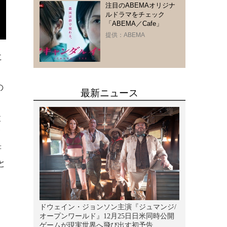
注目のABEMAオリジナ
ルドラマをチェック
「ABEMA／Cafe」
提供：ABEMA
に
の
設
書
と