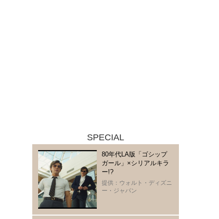
SPECIAL
80年代LA版「ゴシップ
ガール」×シリアルキラ
ー!?
提供：ウォルト・ディズニ
ー・ジャパン