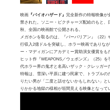
映画
『バイオハザード』
完全新作の特報映像が
禁された。ソニー・ピクチャーズ配給のもと、
秋、全国の映画館で公開される。
メガホンを取るのは、『バーバリアン』（22）
行収入2億ドルを突破し、ホラー映画でありな
ー・マディガンにアカデミー賞助演女優賞をも
ヒット作『WEAPONS／ウェポンズ』（25）
代ホラー界の鬼才と名高いザック・クレッガー
特報は、雪深い平原に建つ民家で、トラブルの
りたい男が「二度と話せないかもしれない」と
りかかる地獄の様相が垣間見える映像となって