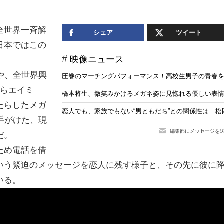
全世界一斉解
シェア
ツイート
日本ではこの
映像ニュース
や、全世界興
圧巻のマーチングパフォーマンス！高校生男子の青春を
がらエイミ
橋本将生、微笑みかけるメガネ姿に見惚れる優しい表
たらしたメガ
恋人でも、家族でもない“男ともだち”との関係性は…
を手がけた、現
編集部にメッセージを
だ。
ため電話を借
いう緊迫のメッセージを恋人に残す様子と、その先に彼に
いる。