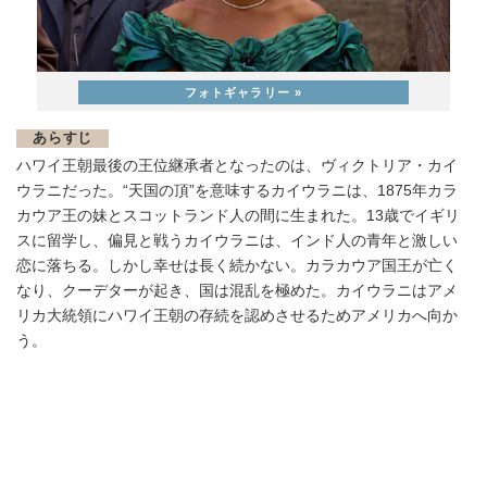
あらすじ
ハワイ王朝最後の王位継承者となったのは、ヴィクトリア・カイ
ウラニだった。“天国の頂”を意味するカイウラニは、1875年カラ
カウア王の妹とスコットランド人の間に生まれた。13歳でイギリ
スに留学し、偏見と戦うカイウラニは、インド人の青年と激しい
恋に落ちる。しかし幸せは長く続かない。カラカウア国王が亡く
なり、クーデターが起き、国は混乱を極めた。カイウラニはアメ
リカ大統領にハワイ王朝の存続を認めさせるためアメリカへ向か
う。