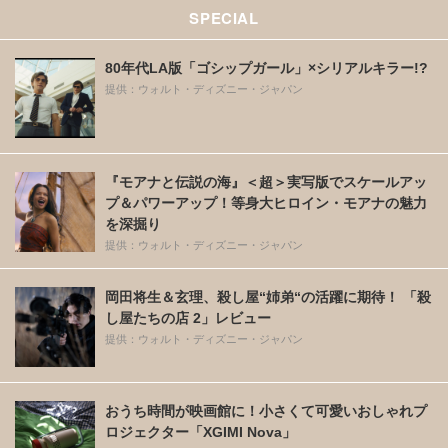
SPECIAL
80年代LA版「ゴシップガール」×シリアルキラー!?
提供：ウォルト・ディズニー・ジャパン
『モアナと伝説の海』＜超＞実写版でスケールアッ
プ＆パワーアップ！等身大ヒロイン・モアナの魅力
を深掘り
提供：ウォルト・ディズニー・ジャパン
岡田将生＆玄理、殺し屋“姉弟“の活躍に期待！ 「殺
し屋たちの店 2」レビュー
提供：ウォルト・ディズニー・ジャパン
おうち時間が映画館に！小さくて可愛いおしゃれプ
ロジェクター「XGIMI Nova」