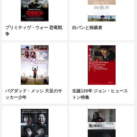
プリミティヴ・ウォー 恐竜戦
白パンと独裁者
争
バグダッド・メッシ 片足のサ
生誕120年 ジョン・ヒュース
ッカー少年
トン特集