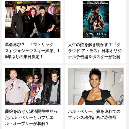
革命再び？ 『マトリック
人生の謎を解き明かす？『ク
ス』ウォシャウスキー姉弟、1
ラウド アトラス』日本オリジ
0年ぶりの来日決定！
ナル予告編＆ポスターが公開
愛娘をめぐり泥沼闘争中だっ
ハル・ベリー、娘を連れての
たハル・ベリーとガブリエ
フランス移住計画に赤信号
ル・オーブリーが和解？