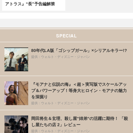
アトラス』“長”予告編解禁
SPECIAL
80年代LA版「ゴシップガール」×シリアルキラー!?
提供：ウォルト・ディズニー・ジャパン
『モアナと伝説の海』＜超＞実写版でスケールアッ
プ＆パワーアップ！等身大ヒロイン・モアナの魅力
を深掘り
提供：ウォルト・ディズニー・ジャパン
岡田将生＆玄理、殺し屋“姉弟“の活躍に期待！ 「殺
し屋たちの店 2」レビュー
提供：ウォルト・ディズニー・ジャパン