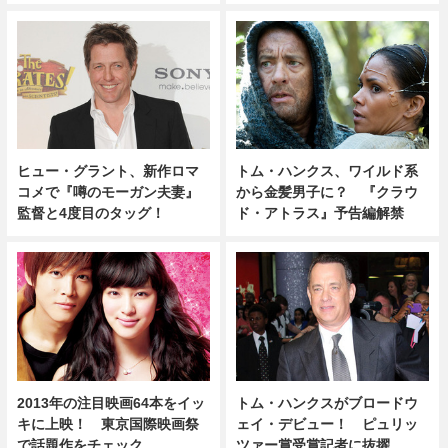
ヒュー・グラント、新作ロマ
トム・ハンクス、ワイルド系
コメで『噂のモーガン夫妻』
から金髪男子に？ 『クラウ
監督と4度目のタッグ！
ド・アトラス』予告編解禁
2013年の注目映画64本をイッ
トム・ハンクスがブロードウ
キに上映！ 東京国際映画祭
ェイ・デビュー！ ピュリッ
で話題作をチェック
ツァー賞受賞記者に抜擢